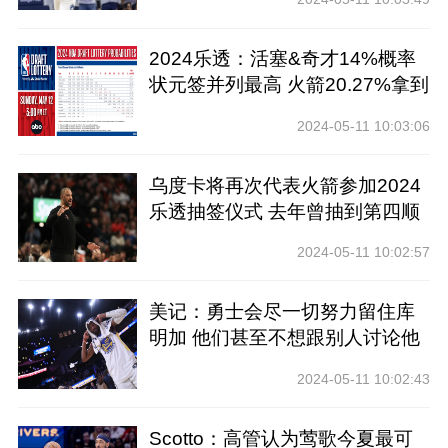
2024乐透：活塞&奇才14%概率
状元签并列最高 火箭20.27%拿到
前四
2024-05-11 10:03:06
乌度卡将再次代表火箭参加2024
乐透抽签仪式 去年曾抽到第四顺
位
2024-05-11 10:02:57
美记：勇士会尽一切努力留住库
明加 他们甚至不想跟别人讨论他
2024-05-11 10:02:43
Scotto：高管认为莺歌今夏最可