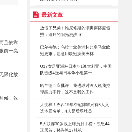
最新文章
放假了兄弟！维尼修斯的潮男穿搭度假
照：迪拜的阳光漫步 ☀️
而且依靠
巴尔韦德：乌拉圭拿美洲杯比皇马拿欧
眼前一亮
冠更难，愿意用欧冠换美洲杯
U17女足亚洲杯日本4-1澳大利亚，中国
队晋级4强与日本争小组第一
无限化放
哈兰德回应批评：我进球时没人说我控
球能力不行，这不是我的工作
时候，效
大变样！巴西19年夺冠阵容只有5人入
选本届名单，4人是后场球员
5大联赛30岁以上球员射手榜：凯恩44
球居首，孙兴慜17球第十