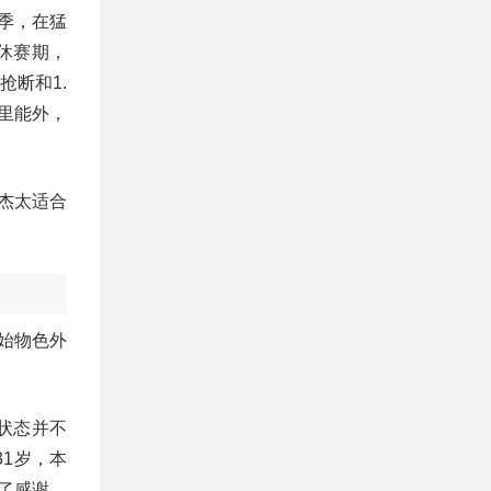
赛季，在猛
年休赛期，
抢断和1.
能里能外，
杰太适合
始物色外
状态并不
31岁，本
了感谢，