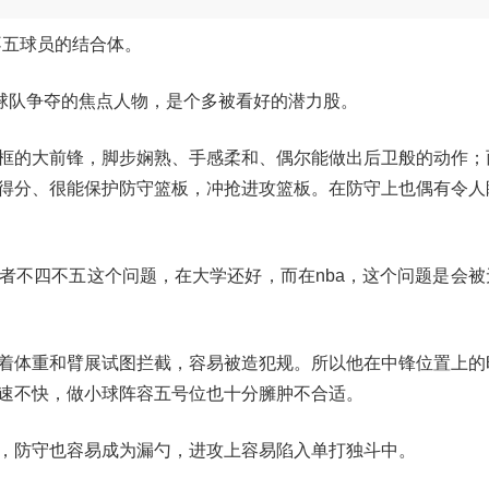
不五球员的结合体。
各球队争夺的焦点人物，是个多被看好的潜力股。
框的大前锋，脚步娴熟、手感柔和、偶尔能做出后卫般的动作；
得分、很能保护防守篮板，冲抢进攻篮板。在防守上也偶有令人
者不四不五这个问题，在大学还好，而在nba，这个问题是会被
着体重和臂展试图拦截，容易被造犯规。所以他在中锋位置上的
速不快，做小球阵容五号位也十分臃肿不合适。
，防守也容易成为漏勺，进攻上容易陷入单打独斗中。