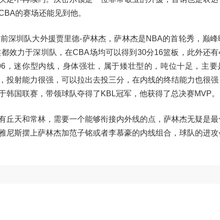
CBA的赛场还能见到他。
前深圳队大外援贾里德-萨林杰，萨林杰是NBA的首轮秀，巅峰
林杰都效力于深圳队，在CBA场均可以得到30分16篮板，此外还有4
米06，迷你型内线，身体强壮，属于矮壮型的，吨位十足，主要
，投射能力很强，可以拉出去投三分，在内线的终结能力也很强
韩国联赛，带领球队夺得了KBL冠军，他获得了总决赛MVP。
有丘天和常林，需要一个能够衔接内外线的点，萨林杰无疑是最
雅尼斯摆上萨林杰加范子铭或者李慕豪的内线组合，球队的进攻