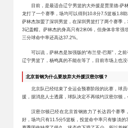
目前，是最适合辽宁男篮的大外援是贾里德-萨林
龙打了一个赛季，场均可以得到10.8分7.5篮板1.
萨林杰加盟了深圳男篮，在深圳男篮打了两个赛季，场均
3记盖帽。萨林杰的身高只有2米06，但身体非常强
三分球命中率还高达37.2%。
可以说，萨林杰是加强版的“布兰登-巴斯”，
辽宁男篮了，杨鸣真的不能在等了，目前市场上也没
北京首钢为什么要放弃大外援汉密尔顿？
北京队已经结束了全运会预赛阶段的比赛，球员
援，据消息人士透露，球队决定不再续约汉密尔顿，
汉密尔顿已经在北京首钢效力了长达四个赛季，
好，场均只有11.5分5篮板，投篮命中率只有惨淡的
赛季因伤缺席了很久，状态也下滑了不少，所以首钢