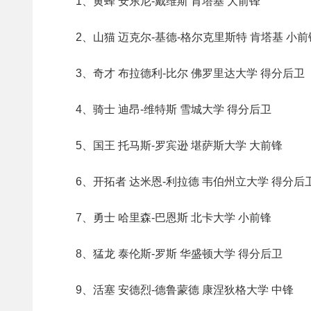
1、黄蜂 安东尼-戴维斯 肯塔基 大前锋
2、山猫 迈克尔-基德-格尔克里斯特 肯塔基 小前
3、奇才 布拉德利-比尔 佛罗里达大学 得分后卫
4、骑士 迪昂-维特斯 雪城大学 得分后卫
5、国王 托马斯-罗宾逊 堪萨斯大学 大前锋
6、开拓者 达米恩-利拉德 韦伯州立大学 得分后
7、勇士 哈里森-巴恩斯 北卡大学 小前锋
8、猛龙 泰伦斯-罗斯 华盛顿大学 得分后卫
9、活塞 安德烈-德鲁蒙德 康涅狄格大学 中锋