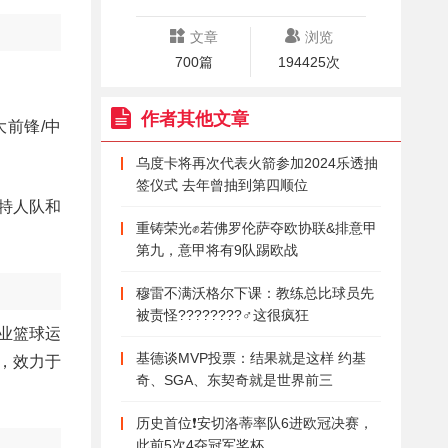
文章
浏览
700篇
194425次
作者其他文章
大前锋/中
乌度卡将再次代表火箭参加2024乐透抽
签仪式 去年曾抽到第四顺位
尔特人队和
重铸荣光✊若佛罗伦萨夺欧协联&排意甲
第九，意甲将有9队踢欧战
穆雷不满沃格尔下课：教练总比球员先
被责怪????????‍♂️这很疯狂
国职业篮球运
基德谈MVP投票：结果就是这样 约基
中，效力于
奇、SGA、东契奇就是世界前三
历史首位❗安切洛蒂率队6进欧冠决赛，
此前5次4夺冠军奖杯