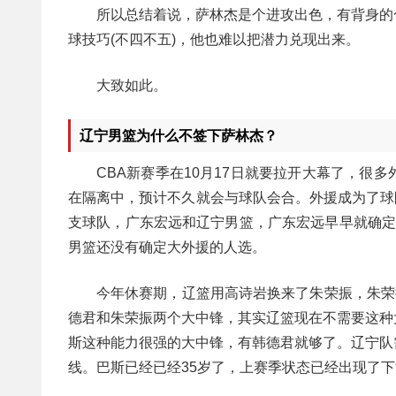
所以总结着说，萨林杰是个进攻出色，有背身的
球技巧(不四不五)，他也难以把潜力兑现出来。
大致如此。
辽宁男篮为什么不签下萨林杰？
CBA新赛季在10月17日就要拉开大幕了，
在隔离中，预计不久就会与球队会合。外援成为了球
支球队，广东宏远和辽宁男篮，广东宏远早早就确定
男篮还没有确定大外援的人选。
今年休赛期，辽篮用高诗岩换来了朱荣振，朱荣
德君和朱荣振两个大中锋，其实辽篮现在不需要这种
斯这种能力很强的大中锋，有韩德君就够了。辽宁队
线。巴斯已经已经35岁了，上赛季状态已经出现了