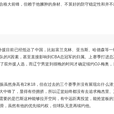
合格大前锋，但赖于他臃肿的身材、不算好的防守稳定性和并不
很多外援目前已经抵达了中国，比如富兰克林、亚当斯、哈德森等一
队的X因素，甚至直接影响到CBA总冠军的归属。上赛季打进总
了双外援人选，而辽宁男篮到很晚的时间才确定续约OJ-梅奥，
振虽然身高有2米18，但在过去的三个赛季并没有展现出什么潜
大中锋了，显得有些拥挤，所以辽篮始终都没有去追求梅杰里、
需要的是巴斯这种能够拉开空间，有中远距离投篮，能抢篮板的
下滑，虽然有他的优先续约权，但球队无意再续约他。