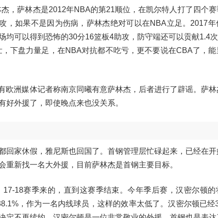
杰，萨林杰是2012年NBA的第21顺位，在凯尔特人打了四个
8助攻，如果不是因为伤病，萨林杰绝对可以在NBA立足。2017
可以得到恐怖的30分16篮板4助攻，防守端还可以贡献1.4次
壮，下盘力量足，在NBA对抗都不吃亏，更不要说在CBA了，
之前有欧洲媒体记者称南京同曦有意萨林杰，后者进行了辟谣。萨林
有好外援了，即使晚点来也没关系。
都回家休假，雅尼斯也回国了。首钢管理层忙碌起来，已经在开
会重新找一名大外援，目前萨林杰是首钢主要目标。
17-18赛季来的，直到这赛季结束。今年季后赛，汉密尔顿的
38.1%，作为一名内线球员，这样的效率太低了。汉密尔顿已经
决定不再续约。汉密尔顿是一位非常敬业的外援，首钢也是表达