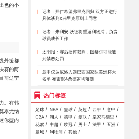
出色的小
记者：拜仁希望弗里克回归 双方正进行
具体谈判&弗里克原则上同意
记者：朱利安-沃德将重返利物浦，负责
球员成长工作
太阳报：赛后批评裁判，图赫尔可能遭
到禁赛处罚
线外援都
决赛的两
意甲仅达尼洛入选巴西国家队美洲杯大
目前辽宁
名单 布雷默&桑德罗均落选
热门标签
力。有韩
/
/
/
/
/
/
足球
NBA
篮球
英超
西甲
意甲
莫泰尤纳
/
/
/
/
/
CBA
湖人
德甲
曼联
皇家马德里
迷你型内
/
/
/
/
/
/
花絮
中超
欧冠
勇士
法甲
五洲
/
/
/
曼城
利物浦
其他