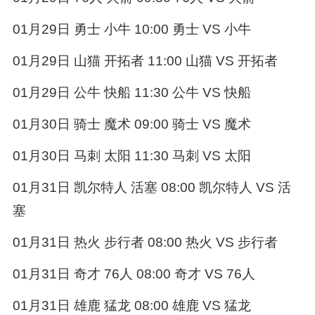
01月29日 勇士 小牛 10:00 勇士 VS 小牛
01月29日 山猫 开拓者 11:00 山猫 VS 开拓者
01月29日 公牛 快船 11:30 公牛 VS 快船
01月30日 骑士 魔术 09:00 骑士 VS 魔术
01月30日 马刺 太阳 11:30 马刺 VS 太阳
01月31日 凯尔特人 活塞 08:00 凯尔特人 VS 活
塞
01月31日 热火 步行者 08:00 热火 VS 步行者
01月31日 奇才 76人 08:00 奇才 VS 76人
01月31日 雄鹿 猛龙 08:00 雄鹿 VS 猛龙