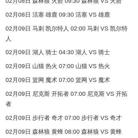
02月08日 森林狼 火箭 09:30 森林狼 VS 火箭
02月08日 活塞 雄鹿 09:30 活塞 VS 雄鹿
02月09日 马刺 凯尔特人 02:00 马刺 VS 凯尔特
人
02月09日 湖人 骑士 04:30 湖人 VS 骑士
02月09日 山猫 热火 07:00 山猫 VS 热火
02月09日 篮网 魔术 07:00 篮网 VS 魔术
02月09日 尼克斯 开拓者 07:00 尼克斯 VS 开拓
者
02月09日 步行者 奇才 07:00 步行者 VS 奇才
02月09日 森林狼 黄蜂 08:00 森林狼 VS 黄蜂