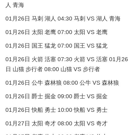
人 青海
01月26日 马刺 湖人 04:30 马刺 VS 湖人 青海
01月26日 太阳 老鹰 07:00 太阳 VS 老鹰
01月26日 国王 猛龙 07:00 国王 VS 猛龙
01月26日 火箭 活塞 07:30 火箭 VS 活塞 01月26
日 山猫 步行者 08:00 山猫 VS 步行者
01月26日 公牛 森林狼 08:00 公牛 VS 森林狼
01月26日 爵士 掘金 09:00 爵士 VS 掘金
01月26日 快船 勇士 10:00 快船 VS 勇士
01月27日 太阳 奇才 08:00 太阳 VS 奇才