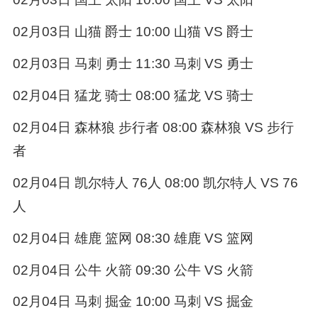
02月03日 山猫 爵士 10:00 山猫 VS 爵士
02月03日 马刺 勇士 11:30 马刺 VS 勇士
02月04日 猛龙 骑士 08:00 猛龙 VS 骑士
02月04日 森林狼 步行者 08:00 森林狼 VS 步行
者
02月04日 凯尔特人 76人 08:00 凯尔特人 VS 76
人
02月04日 雄鹿 篮网 08:30 雄鹿 VS 篮网
02月04日 公牛 火箭 09:30 公牛 VS 火箭
02月04日 马刺 掘金 10:00 马刺 VS 掘金