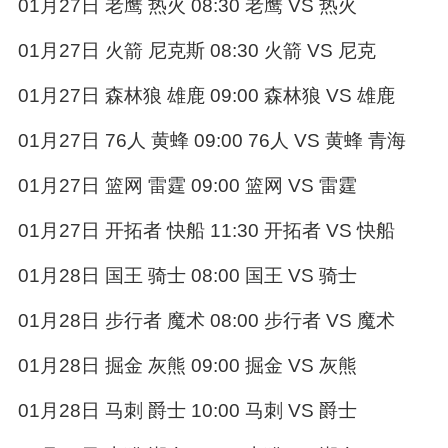
01月27日 老鹰 热火 08:30 老鹰 VS 热火
01月27日 火箭 尼克斯 08:30 火箭 VS 尼克
01月27日 森林狼 雄鹿 09:00 森林狼 VS 雄鹿
01月27日 76人 黄蜂 09:00 76人 VS 黄蜂 青海
01月27日 篮网 雷霆 09:00 篮网 VS 雷霆
01月27日 开拓者 快船 11:30 开拓者 VS 快船
01月28日 国王 骑士 08:00 国王 VS 骑士
01月28日 步行者 魔术 08:00 步行者 VS 魔术
01月28日 掘金 灰熊 09:00 掘金 VS 灰熊
01月28日 马刺 爵士 10:00 马刺 VS 爵士