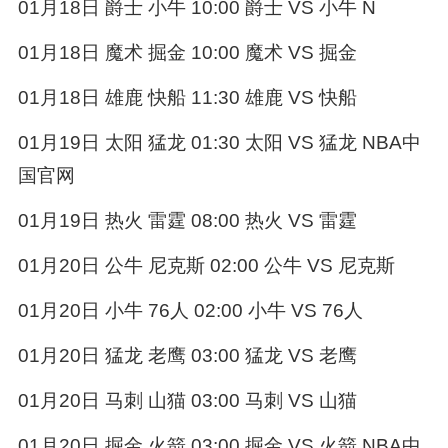
01月18日 爵士 小牛 10:00 爵士 VS 小牛 N
01月18日 魔术 掘金 10:00 魔术 VS 掘金
01月18日 雄鹿 快船 11:30 雄鹿 VS 快船
01月19日 太阳 猛龙 01:30 太阳 VS 猛龙 NBA中
国官网
01月19日 热火 雷霆 08:00 热火 VS 雷霆
01月20日 公牛 尼克斯 02:00 公牛 VS 尼克斯
01月20日 小牛 76人 02:00 小牛 VS 76人
01月20日 猛龙 老鹰 03:00 猛龙 VS 老鹰
01月20日 马刺 山猫 03:00 马刺 VS 山猫
01月20日 掘金 火箭 03:00 掘金 VS 火箭 NBA中