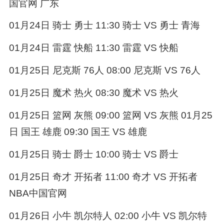
国官网 广东
01月24日 骑士 勇士 11:30 骑士 VS 勇士 青海
01月24日 雷霆 快船 11:30 雷霆 VS 快船
01月25日 尼克斯 76人 08:00 尼克斯 VS 76人
01月25日 魔术 热火 08:30 魔术 VS 热火
01月25日 篮网 灰熊 09:00 篮网 VS 灰熊 01月25
日 国王 雄鹿 09:30 国王 VS 雄鹿
01月25日 骑士 爵士 10:00 骑士 VS 爵士
01月25日 奇才 开拓者 11:00 奇才 VS 开拓者
NBA中国官网
01月26日 小牛 凯尔特人 02:00 小牛 VS 凯尔特