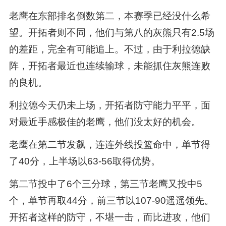
老鹰在东部排名倒数第二，本赛季已经没什么希
望。开拓者则不同，他们与第八的灰熊只有2.5场
的差距，完全有可能追上。不过，由于利拉德缺
阵，开拓者最近也连续输球，未能抓住灰熊连败
的良机。
利拉德今天仍未上场，开拓者防守能力平平，面
对最近手感极佳的老鹰，他们没太好的机会。
老鹰在第二节发飙，连连外线投篮命中，单节得
了40分，上半场以63-56取得优势。
第二节投中了6个三分球，第三节老鹰又投中5
个，单节再取44分，前三节以107-90遥遥领先。
开拓者这样的防守，不堪一击，而比进攻，他们