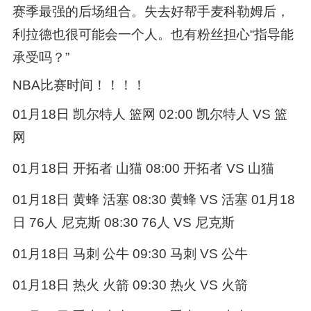
赛季最强的后场组合。失去好帮手麦科勒姆后，
利拉德也很可能会一个人。也有粉丝担心“指导能
承受吗？”
NBA比赛时间！！！！
01月18日 凯尔特人 篮网 02:00 凯尔特人 VS 篮
网
01月18日 开拓者 山猫 08:00 开拓者 VS 山猫
01月18日 黄蜂 活塞 08:30 黄蜂 VS 活塞 01月18
日 76人 尼克斯 08:30 76人 VS 尼克斯
01月18日 马刺 公牛 09:30 马刺 VS 公牛
01月18日 热火 火箭 09:30 热火 VS 火箭