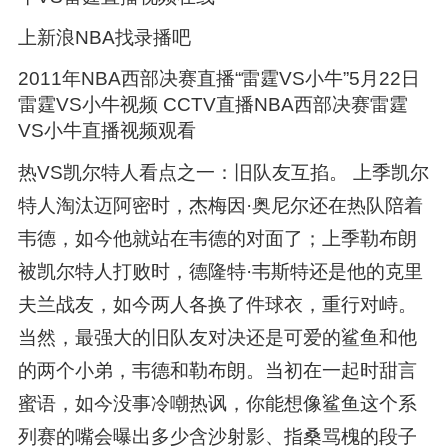
上新浪NBA找录播吧
2011年NBA西部决赛直播“雷霆VS小牛”5月22日
雷霆VS小牛视频 CCTV直播NBA西部决赛雷霆
VS小牛直播视频观看
热VS凯尔特人看点之一：旧队友互掐。 上季凯尔
特人淘汰迈阿密时，杰梅因·奥尼尔还在热队陪着
韦德，如今他就站在韦德的对面了；上季勒布朗
被凯尔特人打败时，德隆特·韦斯特还是他的克里
夫兰战友，如今两人各换了件球衣，重行对峙。
当然，最强大的旧队友对决还是可爱的鲨鱼和他
的两个小弟，韦德和勒布朗。当初在一起时甜言
蜜语，如今没事冷嘲热讽，你能想像鲨鱼这个系
列赛的嘴会曝出多少含沙射影、指桑骂槐的段子