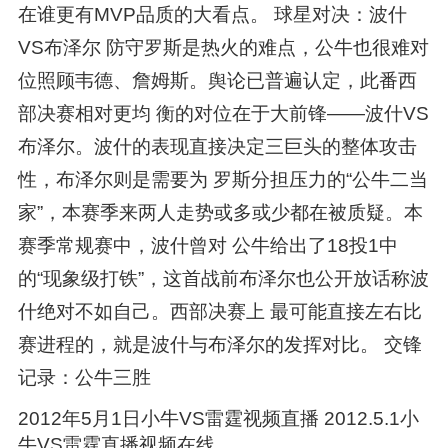
在谁更有MVP品质的大看点。 球星对决：波什
VS布泽尔 防守罗斯是热火的难点，公牛也很难对
位照顾韦德、詹姆斯。舆论已普遍认定，此番西
部决赛相对更均 衡的对位在于大前锋——波什VS
布泽尔。波什的表现直接决定三巨头的整体攻击
性，布泽尔则是需要为 罗斯分担压力的“公牛二当
家”，本赛季来两人走势或多或少都在被质疑。本
赛季常规赛中，波什曾对 公牛给出了18投1中
的“现象级打铁”，这首战前布泽尔也公开放话称波
什绝对不如自己。西部决赛上 最可能直接左右比
赛进程的，就是波什与布泽尔的发挥对比。 交锋
记录：公牛三胜
2012年5月1日小牛VS雷霆视频直播 2012.5.1小
牛VS雷霆直播视频在线