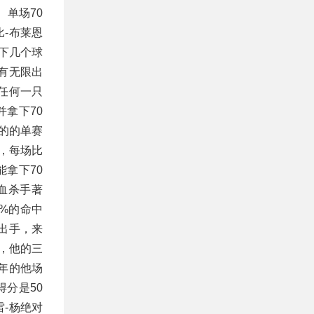
 单场70
-布莱恩
下几个球
拥有无限出
任何一只
拿下70
高的的单赛
登，每场比
拿下70
冷血杀手著
%的命中
出手，来
 ，他的三
年的他场
分是50
-杨绝对