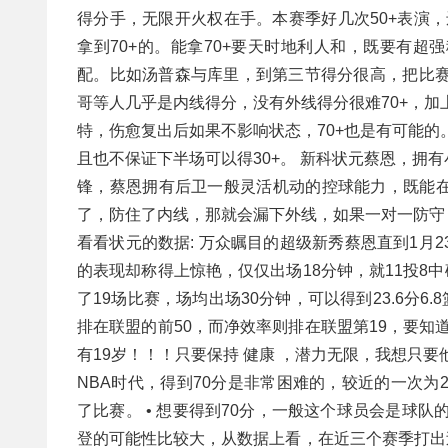
得分手，无限开火权在手。本赛季好几次50+表演，
拿到70+的。能拿70+要天时地利人和，既要有
配。比如汤普森与库里，到第三节得分很高，把比赛
哥等人几乎是内线得分，没有外线得分很难70+，加
特，伤愈复出后如果不影响状态，70+也是有可能的
且也不保证下半场可以得30+。 新科状元蔡恩，拥
锋，蔡恩拥有后卫一般灵活机动的控球能力，既能
了，防住了内线，那就会漏下外线，如果一对一防守
看看状元的数据: 万众瞩目的超级新秀蔡恩直到1月
的表现却称得上惊艳，仅仅出场18分钟，就11投8
了19场比赛，场均出场30分钟，可以得到23.6分6
排在联盟的前50，而净效率则排在联盟第19，要知
有19岁！！！只要保持 健康 ，潜力无限，我想只
NBA时代，得到70分是非常困难的，较近的一次为201
了比赛。 • 想要得到70分，一般这个球员会是球队
登的可能性比较大，从数据上看，在近三个赛季打出过