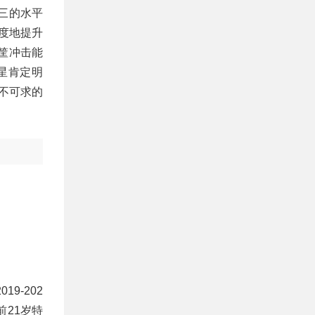
第三的水平
度地提升
筐冲击能
星肯定明
不可求的
9-202
前21岁特