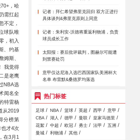
70+，哈
记者：拜仁希望弗里克回归 双方正进行
尔仍需扛起
具体谈判&弗里克原则上同意
飘忽不定，
位球队唯
记者：朱利安-沃德将重返利物浦，负责
球员成长工作
凋零，初入
斯、约基
太阳报：赛后批评裁判，图赫尔可能遭
詹姆斯、
到禁赛处罚
 我觉得
意甲仅达尼洛入选巴西国家队美洲杯大
二是老鹰
名单 布雷默&桑德罗均落选
过NBA选
术闻名全
热门标签
的特雷杨
/
/
/
/
/
/
足球
NBA
篮球
英超
西甲
意甲
从2019
/
/
/
/
/
CBA
湖人
德甲
曼联
皇家马德里
得分榜第
/
/
/
/
/
/
花絮
中超
欧冠
勇士
法甲
五洲
季也才4次
/
/
/
曼城
利物浦
其他
，在3月1