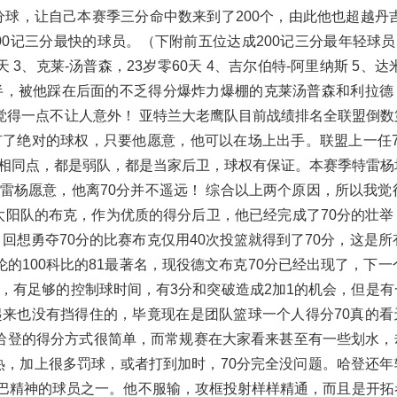
分球，让自己本赛季三分命中数来到了200个，由此他也超越丹
200记三分最快的球员。（下附前五位达成200记三分最年轻球员
4天 3、克莱-汤普森，23岁零60天 4、吉尔伯特-阿里纳斯 5、达
年半，被他踩在后面的不乏得分爆炸力爆棚的克莱汤普森和利拉德
觉得一点不让人意外！ 亚特兰大老鹰队目前战绩排名全联盟倒数
了绝对的球权，只要他愿意，他可以在场上出手。联盟上一任7
相同点，都是弱队，都是当家后卫，球权有保证。本赛季特雷杨
特雷杨愿意，他离70分并不遥远！ 综合以上两个原因，所以我觉
太阳队的布克，作为优质的得分后卫，他已经完成了70分的壮举
回想勇夺70分的比赛布克仅用40次投篮就得到了70分，这是所
伯伦的100科比的81最著名，现役德文布克70分已经出现了，下一
，有足够的控制球时间，有3分和突破造成2加1的机会，但是有
来也没有挡得住的，毕竟现在是团队篮球一个人得分70真的看
 哈登的得分方式很简单，而常规赛在大家看来甚至有一些划水，
火热，加上很多罚球，或者打到加时，70分完全没问题。哈登还
曼巴精神的球员之一。他不服输，攻框投射样样精通，而且是开拓