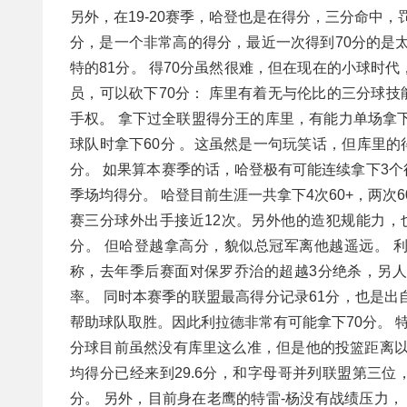
另外，在19-20赛季，哈登也是在得分，三分命中
分，是一个非常高的得分，最近一次得到70分的是太
特的81分。 得70分虽然很难，但在现在的小球时
员，可以砍下70分： 库里有着无与伦比的三分球技
手权。 拿下过全联盟得分王的库里，有能力单场拿
球队时拿下60分 。这虽然是一句玩笑话，但库里的
分。 如果算本赛季的话，哈登极有可能连续拿下3个
季场均得分。 哈登目前生涯一共拿下4次60+，两次
赛三分球外出手接近12次。另外他的造犯规能力，
分。 但哈登越拿高分，貌似总冠军离他越遥远。 利
称，去年季后赛面对保罗乔治的超越3分绝杀，另人
率。 同时本赛季的联盟最高得分记录61分，也是
帮助球队取胜。因此利拉德非常有可能拿下70分。 
分球目前虽然没有库里这么准，但是他的投篮距离以
均得分已经来到29.6分，和字母哥并列联盟第三位
分。 另外，目前身在老鹰的特雷-杨没有战绩压力，