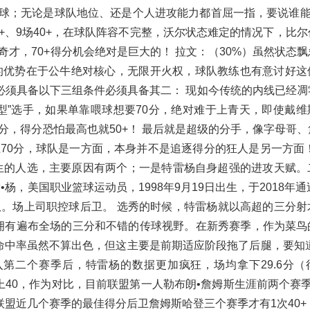
8次罚球；无论是球队地位、还是个人进攻能力都首屈一指，要说谁能
0+、9场40+，在球队阵容不完整，沃尔状态难定的情况下，比
才，70+得分机会绝对是巨大的！ 拉文：（30%）虽然状态
的优势在于公牛绝对核心，无限开火权，球队教练也有意讨好这
0+必须具备以下三组条件必须具备其二： 现如今传统的内线已经
型”选手，如果单靠喂球想要70分，绝对难于上青天，即使戴维
，得分恐怕最高也就50+！ 最后就是超级的分手，像字母哥、
70分，球队是一方面，本身并不是追逐得分的狂人是另一方面！
先生的人选，主要原因有两个；一是特雷杨自身超强的进攻天赋。
，美国职业篮球运动员，1998年9月19日出生，于2018年通
。场上司职控球后卫。 选秀的时候，特雷杨就以高超的三分射
拥有遍布全场的三分和不错的传球视野。在新秀赛季，作为菜鸟
%的三分命中率虽然不算出色，但这主要是前期适应阶段拖了后腿，要知道
入第二个赛季后，特雷杨的数据更加疯狂，场均拿下29.6分（
分上40，作为对比，目前联盟第一人勒布朗•詹姆斯生涯前两个赛
联盟近几个赛季的最佳得分后卫詹姆斯哈登三个赛季才有1次40+