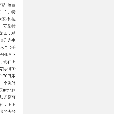
吉洛-拉塞
） 1、特
米安-利拉
，可见特
第四，糟
0分先生
场均出手
得NBA下
，现在正
有得到70
个70俱乐
一个例外
天时地利
却还是可
年轻，正正
者的头号