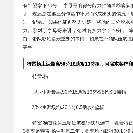
有希望拿下70分。 字母哥的得分能力伴随着雄鹿队
了。这还是在他三分球命中率只有3成出头的情况下
这一记录。 如果他能再努力训练，将他的三分球水
力。那对于字母哥来讲，绝对有实力拿下70分。 
白，带队取胜是最重要的事情。如果在带领队伍取胜
美事。
特雷杨生涯最高50分18助攻13篮板，同届东契奇
特雷.杨
职业生涯最高.50分18助攻13篮板5抢断1盖帽
职业生涯场均.23.1分8.5助攻4篮板
特雷.杨首轮第五顺位被独行侠队选中，随着特雷.
0赛季是特雷.杨生涯第二年，赛季场均获得30.1分9