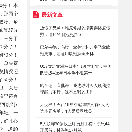
分！ 本
，那两个
最新文章
取物、哈
放假了兄弟！维尼修斯的潮男穿搭度假
节37分
照：迪拜的阳光漫步 ☀️
、三分于
0分了！
巴尔韦德：乌拉圭拿美洲杯比皇马拿欧
冠更难，愿意用欧冠换美洲杯
70分！
王，总决赛
U17女足亚洲杯日本4-1澳大利亚，中国
复情况还
队晋级4强与日本争小组第一
50分！
哈兰德回应批评：我进球时没人说我控
后卫，以后
球能力不行，这不是我的工作
油箱里还有
很可能到7
大变样！巴西19年夺冠阵容只有5人入
选本届名单，4人是后场球员
很年轻，一
心，好胜心
5大联赛30岁以上球员射手榜：凯恩44
季一场60
球居首，孙兴慜17球第十