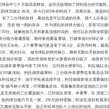
，罚球命中三个方面高居榜首。这些无疑增加了得到高分的可能性。
阳球员德文-布克，距今已经3年的时间了，而再往前，便是科比
代，有了三分球的加持，看似也是可以完成的任务。我个人任务以
能， 历史 独一档的存在 。作为球队的持球大核心，库里可以
下70分。就像他前几天和麦基连线时说的，他可以在对阵全联盟
得分能力毋庸置疑，期待着他重返赛场，打破单场3分球记录，并
得分王头衔。上个赛季场均更是拿下36.1分，后乔丹时期，最
60分，两次61分。 做为球队的绝对核心，拥有无限出手权的哈
也是独步联盟， 因此凭借哈登炉火垂青的得分能力，他很有可能
拉德本赛季场均拿下28.9分，位列得分榜第5位 。利拉德以
们印象深刻。利拉德突破犀利，三分线外本赛季也有着高达39
出自利拉德之手。由于开拓者战绩不佳，利拉德很多场次需要疯狂
特雷-杨号称小库里，打球飘逸灵动。而最像库里的是他的三分球
及无死角的三分覆盖能力，已经堪比库里。本赛季，生 涯第二
，他的得分能力可见一斑。2年纪的特雷杨，职业生涯目前最高得
 又拥有无限出手权，加之年轻球员队个人得分的崇尚，因此特雷