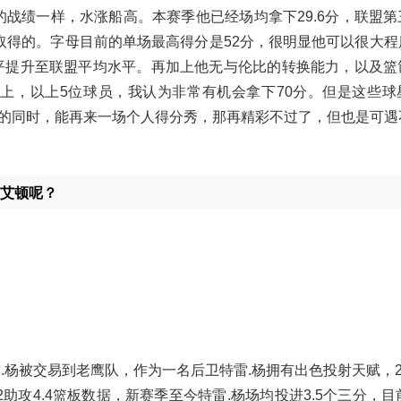
的战绩一样，水涨船高。本赛季他已经场均拿下29.6分，联盟
取得的。字母目前的单场最高得分是52分，很明显他可以很大程
平提升至联盟平均水平。再加上他无与伦比的转换能力，以及篮
综上，以上5位球员，我认为非常有机会拿下70分。但是这些球
的同时，能再来一场个人得分秀，那再精彩不过了，但也是可遇
和艾顿呢？
杨被交易到老鹰队，作为一名后卫特雷.杨拥有出色投射天赋，201
.2助攻4.4篮板数据，新赛季至今特雷.杨场均投进3.5个三分，目