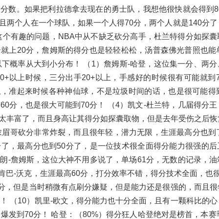
分数。如果把利拉德拿去现在的勇士队，我想他很快就会得到80
两个人在一个球队，如果一个人得70分，两个人就是140分了
这个有趣的问题，NBA中从不缺乏砍分高手，杜兰特得分如探囊
就上20分，詹姆斯的得分也是轻轻松松，汤普森佛光普照也能单
下概率从大到小分布！ （1）詹姆斯-哈登，这位集一分、两分
+以上时候，三分出手20+以上，手感好的时候很有可能就到7
上，准起来时候各种神仙球，不是垃圾时间的话，也是很可能得到
60分，也是很大可能到70分！ （4）凯文-杜兰特，几届得分
太丰富了，而且身高让其得分如探囊取物，但是去年受伤之后恢
浓眉哥砍分非常炸裂，而且很年轻，潜力无限，生涯最高分也到了
.6分了，最高分也到50分了，是一位技术很全面得分能力很强的
布朗-詹姆斯，这位大神不用多说了，单场61分，无数的记录，
）肯巴-沃克，生涯最高60分，打分效率不错，得分技术全面，也
70分，但是当时稍微有点刷分嫌疑，但是能力还是很强的，而且
！ （10）凯里-欧文，得分能力也十分全面，且有一颗科比的
爆发到70分！ 哈登：（80%）得分狂人哈登绝对是榜首，本赛