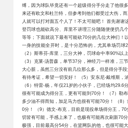
缚，因为球队毕竟还有一个超级得分手分走了他很多
来还有欧文和杜兰特，但参考到他们都受过大伤，而且
人就可以打对面五个人了！不太可能吧！ 首先谢谢
登罚球也能砍高分、库里不讲理三分随随便便扔几个
等等；下面就说下最有可能砍70分的几位大神们！以
一身的技能全开时，是十分恐怖的，尤其单场罚球20
（2）斯蒂芬-库里，三分大神，罚球命中率90%以
（3）克莱-汤普森，单节37分，神经刀一样准，三节
大心脏，虽然三分没有前几位那么多，但是得分手段
有待考证，希望一切安好！ （5）安东尼-戴维斯，
（6）特雷-杨，年仅21岁的小伙子，已经场均29
很有可能成为得分王，更有可能到70分！ （7）勒
多少油不得而知，加足马力也很有可能70分！ （8
0分！ （9）德文-布克，目前是现役单场得分王，
切皆有可能，手感上来了，也极有可能再次刷新70分
极强，目前最高分54分，在篮网队的他，也很可能大