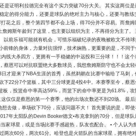
还是证明利拉德完全有这个实力突破70分大关。 其实这两位是
超强稳定的得分能力，还要是球队的绝对主力与核心，还要与教练
打花之后，整个第四节都不会上场，得70分并不容易。而詹姆
上詹姆斯年龄到了这里，也主要以组织为主，不再得分为主了。 
。 以前乐福可能就有机会，可惜乐福破纪录的夜晚被欧文不传球
有小前锋的身体，力量对抗强悍，技术娴熟，更重要的是，不同于
在内线大杀四方，更拥有一手稳健的中远投和三分球！！！这个
，蔡恩可以对抗联盟绝大多数球员，我想詹姆斯防守也不会太轻
23日才迎来了NBA生涯的首秀，虽然鹈鹕在比赛中输给了马刺
中砍下22分7个篮板，其中三分球更是4投4中。本赛季至今，蔡
.8篮板，投篮命中率高达59%，而篮下的命中率更是为61.8%，
道这仅仅是蔡恩的第一个赛季，他的出场次数还不到20场。 最
要他想去做，单场砍下70分，应该问题不大！ 首先要说的是，即
7年太阳队的Devin Booker德文•布克拿到的70分，但是球
的当家球星，或是当场比赛手感超热，队友也配合。 • 个人认为
两次60分，两次61分。哈登也是火箭队的当家球星，拥有绝对