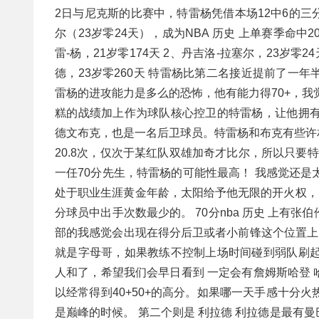
2日与尼克斯的比赛中，特雷杨凭借本场12中6的三
尔（23岁零24天），成为NBA 历史 上单赛季命中
雷-杨，21岁零174天 2、丹吉洛-拉塞尔，23岁零2
德，23岁零260天 特雷杨比第二名接近提前了一
雷杨的进攻能力是多么的恐怖，他有能力得70+，我
糕的战绩加上作为球队核心控卫的特雷杨，让他拥有
德文布克，也是一名后卫球员。特雷杨和布克有些许
20.8次，仅次于某红队双雄加奇才比尔，所以只要
一任70分先生，特雷杨的可能性最高！ 我感觉还是
处于职业生涯黄金年龄，太阳给予他无限的开火权， 
分球员中出手次数最少的。 70分nba 历史 上有张
部的我感觉会出现在得分后卫或者小前锋这个位置上
就是字母哥，如果教练不控制上场时间碰到弱队刷起
人和了，希望我们会早日看到 一定会有詹姆斯哈登
以经常得到40+50+的高分。如果哪一天手感十分
是巅峰的时候。 第二个则是 利拉德 利拉德是最有