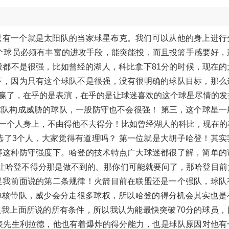
只有一个就是太阳队的当家球星布克。我们可以从他的身上进行
这个球员必须有丰富的进攻手段，能突能投，而且投篮手感要好，
般都不是很强，比如曾经的湖人，科比拿下81分的时候，现在的
下，因为只有这个球队不是很强，没有很明确的球队目标，那么
赢了，在乎的是表演，在乎的是让球迷喜欢的这个球星尽情的发
队构成威胁的球队，一般防守也不会很强！ 第三，这个球星一
一个人身上，不由得他不去得分！比如曾经湖人的科比，现在的
选了3个人，大家觉得有道理吗？ 第一位就是大胡子哈登！其实
赛这种防守强度下。哈登的技术特点广大球迷都很了解，简单的
想让哈登不得分那是做不到的。那你们可能就要问了，那哈登目前
足我前面说的第二条规律！火箭目前在联盟还是一个强队，球队
单核带队，威少会分走很多球权，所以哈登的得分机会其实也是
我上面所说的所有条件，所以我认为能最快突破70分的球员，
表先生利拉德，他也有着爆炸的得分能力，也是球队原因对他有