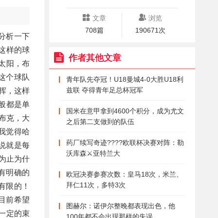
文章
浏览
708篇
190671次
分析一下
这样的球
作者其他文章
太阳，布
这个球队
青年队先夺冠！U18曼城4-0大胜U18利
兹联 夺得青年足总杯冠军
挥，这样
般都是单
国米在意甲拿到4600个积分，成为尤文
布克，大
之后第二支做到的队伍
我觉得哈
药厂续写奇迹????欧联杯决赛对阵：勒
说就是每
沃库森⚔️亚特兰大
为止为什
有明确的
欧冠决赛参赛次数：皇马18次，米兰、
拜仁11次，多特3次
有限的！
目前希望
图赫尔：诺伊尔整晚都表现出色，他
一定的束
100年都不会出现那样的失误