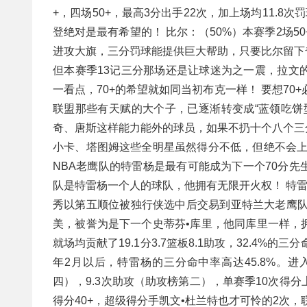
+，四场50+，最高3分出手22次，加上场均11.
登绝对是最有希望的！ 比尔：（50%）本赛季2场5
进攻大旗，三分罚球能提供巨大帮助，只要比尔留下奇
但本赛季13记三分那场还是让球迷为之一震，拉文
一看点，70+的希望就如同当初布克一样！ 要想7
联盟那些有天赋的大个子，已逐渐转变成“蓝领吃饼
奇、唐斯这样能力能外的球员，如果不扔十个八个三分
小卡、塔图姆这些全明星虽然得分不低，但绝不会上
NBA老鹰队的特雷杨是最有可能成为下一个70分
队是特雷杨一个人的球队，他拥有无限开火权！ 特雷•杨
秀以第五顺位被独行侠选中后交易到亚特兰大老鹰队
美，被誉为是下一个史蒂芬•库里，他同库里一样，
就场均贡献了19.1分3.7篮板8.1助攻，32.4
年2月以后，特雷杨的三分命中率高达45.8%。进
四），9.3次助攻（助攻榜第二），单赛季10次得
得分40+，超级得分手凯文•杜兰特也才可怜的2次，