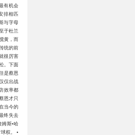
最有机会
安排相匹
斯与字母
至于杜兰
搅黄，而
传统的前
就很厉害
松。下面
，但是蔡恩
恩仅仅出战
攻防效率都
后蔡恩才只
使在当今的
队最终失去
詹姆斯•哈
球权。 •