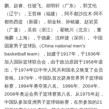
鹏、赵睿、任骏飞、胡明轩（广东），郭艾伦
（辽宁），王哲林（福建），阿不都沙拉木·阿不
都热西提 （新疆），胡金秋、孙铭徽、赵岩昊
（广厦），吴前（浙江），翟晓川（北京），董
瀚麟（上海），于德豪、沈梓捷（深圳）。 中国
国家男子篮球队（China national men's
basketball team），始建于1917年，于1936年
加入国际篮球联合会，由于政治原因于1958年退
出，于1974年以中华人民共和国名义恢复了会员
资格。1978年，中国队首次跻身世界男子篮球锦
标赛，1994年勇夺第八名。 1996年、2004年、
2008年奥运会男子篮球赛第八名。从1975年起，
中国队参加亚洲男子篮球锦标赛，在所参加的21