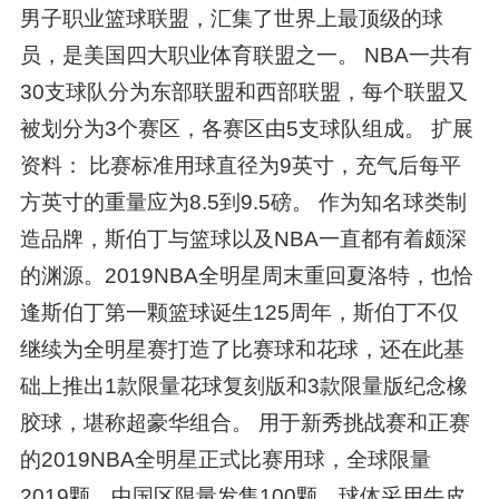
男子职业篮球联盟，汇集了世界上最顶级的球
员，是美国四大职业体育联盟之一。 NBA一共有
30支球队分为东部联盟和西部联盟，每个联盟又
被划分为3个赛区，各赛区由5支球队组成。 扩展
资料： 比赛标准用球直径为9英寸，充气后每平
方英寸的重量应为8.5到9.5磅。 作为知名球类制
造品牌，斯伯丁与篮球以及NBA一直都有着颇深
的渊源。2019NBA全明星周末重回夏洛特，也恰
逢斯伯丁第一颗篮球诞生125周年，斯伯丁不仅
继续为全明星赛打造了比赛球和花球，还在此基
础上推出1款限量花球复刻版和3款限量版纪念橡
胶球，堪称超豪华组合。 用于新秀挑战赛和正赛
的2019NBA全明星正式比赛用球，全球限量
2019颗，中国区限量发售100颗。球体采用牛皮