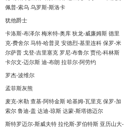
佩普-索乌 乌罗斯-斯洛卡
犹他爵士
卡洛斯-布泽尔 梅米特-奥库 狄龙-威廉姆斯 德里
克-费舍尔 马特-哈普灵 安德烈-基里连科 保罗-米
尔萨普 戈登-吉里塞克 罗尼-布鲁尔 贾伦-科林斯
卡尔文-迈尔斯 迪-布朗 拉菲尔-阿劳约
罗杰-波维尔
孟菲斯灰熊
麦克-米勒 查基-阿特金斯 哈基姆-瓦里克 保罗-加
索尔 鲁迪-盖 达迪-琼斯 达蒙-斯塔德迈尔
斯特罗迈尔-斯威夫特 拉伦斯-罗伯特斯 亚历山大-