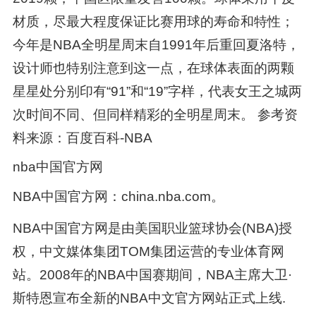
材质，尽最大程度保证比赛用球的寿命和特性；
今年是NBA全明星周末自1991年后重回夏洛特，
设计师也特别注意到这一点，在球体表面的两颗
星星处分别印有“91”和“19”字样，代表女王之城两
次时间不同、但同样精彩的全明星周末。 参考资
料来源：百度百科-NBA
nba中国官方网
NBA中国官方网：china.nba.com。
NBA中国官方网是由美国职业篮球协会(NBA)授
权，中文媒体集团TOM集团运营的专业体育网
站。2008年的NBA中国赛期间，NBA主席大卫·
斯特恩宣布全新的NBA中文官方网站正式上线.