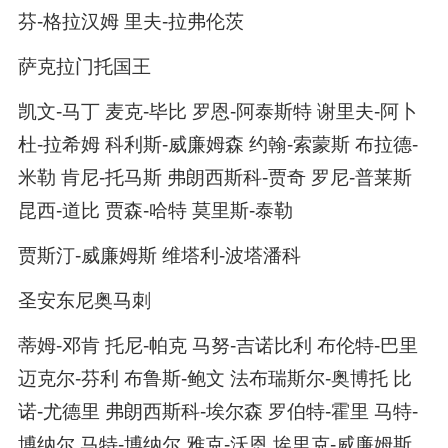
芬-格拉汉姆 里夫-拉弗伦茨
萨克拉门托国王
凯文-马丁 麦克-毕比 罗恩-阿泰斯特 谢里夫-阿卜
杜-拉希姆 科利斯-威廉姆森 约翰-索蒙斯 布拉德-
米勒 肯尼-托马斯 弗朗西斯科-贾奇 罗尼-普莱斯
昆西-道比 贾森-哈特 莫里斯-泰勒
贾斯汀-威廉姆斯 维塔利-波塔潘科
圣安东尼奥马刺
蒂姆-邓肯 托尼-帕克 马努-吉诺比利 布伦特-巴里
迈克尔-芬利 布鲁斯-鲍文 法布瑞斯尔-奥博托 比
诺-尤德里 弗朗西斯科-埃尔森 罗伯特-霍里 马特-
博纳尔 马特-博纳尔 雅克-沃恩 埃里克-威廉姆斯