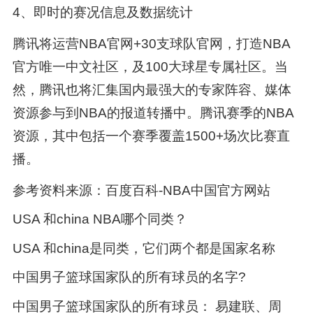
4、即时的赛况信息及数据统计
腾讯将运营NBA官网+30支球队官网，打造NBA
官方唯一中文社区，及100大球星专属社区。当
然，腾讯也将汇集国内最强大的专家阵容、媒体
资源参与到NBA的报道转播中。腾讯赛季的NBA
资源，其中包括一个赛季覆盖1500+场次比赛直
播。
参考资料来源：百度百科-NBA中国官方网站
USA 和china NBA哪个同类？
USA 和china是同类，它们两个都是国家名称
中国男子篮球国家队的所有球员的名字?
中国男子篮球国家队的所有球员： 易建联、周