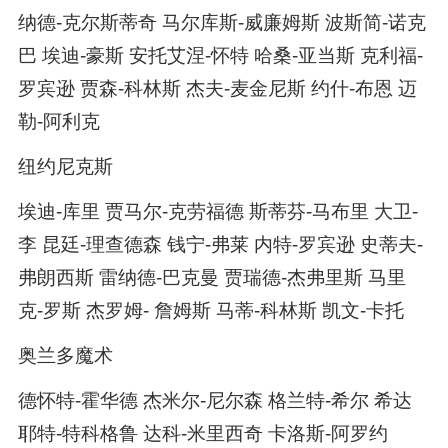
纳德-克尔斯蒂奇 马尔库斯-威廉姆斯 波斯简-诺克
巴 埃迪-豪斯 安托艾涅-怀特 哈桑-亚当斯 克利福-
罗宾逊 贾森-科林斯 杰夫-麦金尼斯 约什-布恩 迈
勒-阿利克
纽约尼克斯
埃迪-库里 贾马尔-克劳福德 斯蒂芬-马布里 大卫-
李 昆廷-理查德森 钱宁-弗莱 内特-罗宾逊 史蒂夫-
弗朗西斯 雷纳德-巴克曼 贾瑞德-杰弗里斯 马里
克-罗斯 杰罗姆- 詹姆斯 马蒂-科林斯 凯文-卡托
奥兰多魔术
德怀特-霍华德 杰米尔-尼尔森 格兰特-希尔 希达
耶特-特科格鲁 达科-米里西奇 卡洛斯-阿罗约