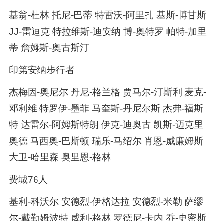
基翁-杜林 托尼-巴蒂 特雷沃-阿里扎 基斯-博甘斯
JJ-雷迪克 特拉维斯-迪安纳 博-奥特罗 帕特-加里
蒂 詹姆斯-奥古斯汀
印第安纳步行者
杰梅因-奥尼尔 丹尼-格兰格 贾马尔-汀斯利 麦克-
邓利维 特罗伊-墨菲 马奎斯-丹尼尔斯 杰弗-福斯
特 达雷尔-阿姆斯特朗 伊克-迪奥古 凯斯-迈克里
奥德 马西奥-巴斯顿 瑞乐-马绍尔 肖恩-威廉姆斯
大卫-哈里森 奥里恩-格林
费城76人
基利-科沃尔 安德烈-伊格达拉 安德烈-米勒 萨缪
尔-戴勒姆波特 威利-格林 罗德尼-卡内 乔-史密斯