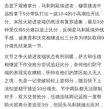
击篮下艰难拿分，马刺则延续进攻，穆雷接连中
远投拿下5分带队打出一波10-4的小高潮拉开比
分。末段火箭进攻端仍然没有复苏迹象，最后3分
钟里仅得5分难以追上比分，反倒是马刺延续外线
手感，迪奥普和沃克相继送出三分并为球队取得9
分领先结束第一节。
次节之争火箭进攻端状态有所回暖，萨古和伍德
相继篮下作业抢分尝试追赶比分，奈何他们防守
端的表现实在糟糕，怀特在他们的禁区如入无人
之境，先是一记突破轻松上篮得分，随后快下上
演扣篮稳守接近10分领先。节中两队都无法限制
对手，双方交替抢分，伍德连续两记远投一度帮
助火箭将分差追至3分，但回头马刺就做出应对，