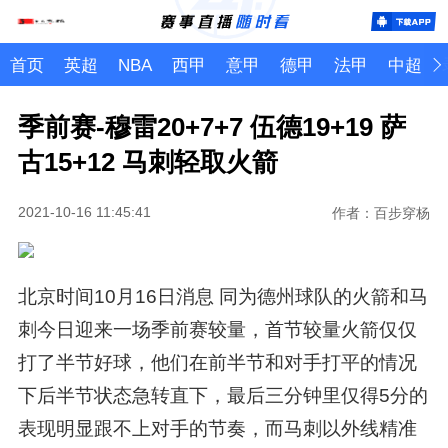
首页
英超
NBA
西甲
意甲
德甲
法甲
中超
季前赛-穆雷20+7+7 伍德19+19 萨
古15+12 马刺轻取火箭
2021-10-16 11:45:41
作者：百步穿杨
北京时间10月16日消息 同为德州球队的火箭和马
刺今日迎来一场季前赛较量，首节较量火箭仅仅
打了半节好球，他们在前半节和对手打平的情况
下后半节状态急转直下，最后三分钟里仅得5分的
表现明显跟不上对手的节奏，而马刺以外线精准