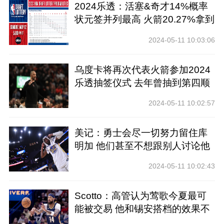
2024乐透：活塞&奇才14%概率
状元签并列最高 火箭20.27%拿到
前四
2024-05-11 10:03:06
乌度卡将再次代表火箭参加2024
乐透抽签仪式 去年曾抽到第四顺
位
2024-05-11 10:02:57
美记：勇士会尽一切努力留住库
明加 他们甚至不想跟别人讨论他
2024-05-11 10:02:43
Scotto：高管认为莺歌今夏最可
能被交易 他和锡安搭档的效果不
好