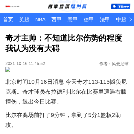
首页
英超
NBA
西甲
意甲
德甲
法甲
中超
奇才主帅：不知道比尔伤势的程度
我认为没有大碍
2021-10-16 11:45:52
作者：风云足球
北京时间10月16日消息 今天奇才113-115憾负尼
克斯。奇才球员布拉德利-比尔在比赛里遭遇右膝
撞伤，退出今日比赛。
比尔在离场前打了9分钟，拿到了5分1篮板2助
攻。