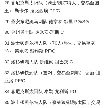
28 菲尼克斯太阳队（骑士/凯尔特人，交易至国
王） 斯卡尔·拉比西埃 PF/C
29 圣安东尼奥马刺队 德章泰·默里 PG/SG
30 金州勇士队 达米安·琼斯 C
31 波士顿凯尔特人队（76人/热火，交易至灰
熊） 德永塔·戴维斯 PF/C
32 洛杉矶湖人队 伊维察·祖巴茨 C
33 洛杉矶快船队（篮网，交易至鹈鹕） 谢赫·迪
亚洛 PF/C
34 菲尼克斯太阳队 泰勒·尤利斯 PG
35 波士顿凯尔特人队（森林狼/鹈鹕/太阳，交易