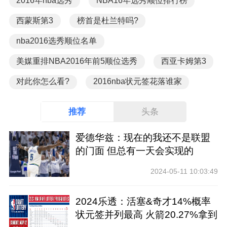
2016年nba选秀
NBA16年选秀顺位排行榜
西蒙斯第3
榜首是杜兰特吗?
nba2016选秀顺位名单
美媒重排NBA2016年前5顺位选秀
西亚卡姆第3
对此你怎么看?
2016nba状元签花落谁家
推荐
头条
爱德华兹：现在的我还不是联盟
的门面 但总有一天会实现的
2024-05-11 10:03:49
2024乐透：活塞&奇才14%概率
状元签并列最高 火箭20.27%拿到