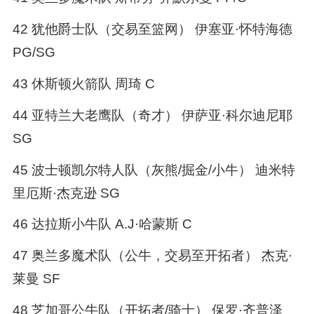
42 犹他爵士队（交易至篮网） 伊塞亚·怀特海德
PG/SG
43 休斯顿火箭队 周琦 C
44 亚特兰大老鹰队（奇才） 伊萨亚·科尔迪尼耶
SG
45 波士顿凯尔特人队（灰熊/掘金/小牛） 迪米特
里厄斯·杰克逊 SG
46 达拉斯小牛队 A.J·哈蒙斯 C
47 奥兰多魔术队（公牛，交易至开拓者） 杰克·
莱曼 SF
48 芝加哥公牛队（开拓者/骑士） 保罗·齐普泽