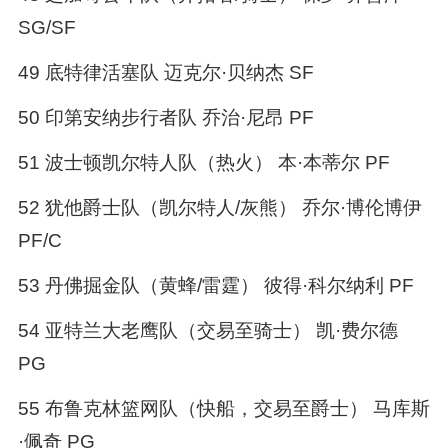
SG/SF
49 底特律活塞队 迈克尔·贝纳杰 SF
50 印第安纳步行者队 乔治·尼昂 PF
51 波士顿凯尔特人队（热火） 本·本蒂尔 PF
52 犹他爵士队（凯尔特人/灰熊） 乔尔·博伦博伊
PF/C
53 丹佛掘金队（黄蜂/雷霆） 彼得·科尔纳利 PF
54 亚特兰大老鹰队（交易至骑士） 凯·费尔德
PG
55 布鲁克林篮网队（快船，交易至爵士） 马库斯
·佩奇 PG