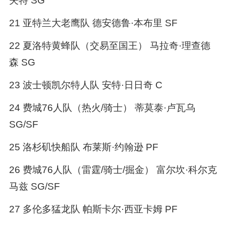
夫特 SG
21 亚特兰大老鹰队 德安德鲁·本布里 SF
22 夏洛特黄蜂队（交易至国王） 马拉奇·理查德
森 SG
23 波士顿凯尔特人队 安特·日日奇 C
24 费城76人队（热火/骑士） 蒂莫泰·卢瓦乌
SG/SF
25 洛杉矶快船队 布莱斯·约翰逊 PF
26 费城76人队（雷霆/骑士/掘金） 富尔坎·科尔克
马兹 SG/SF
27 多伦多猛龙队 帕斯卡尔·西亚卡姆 PF