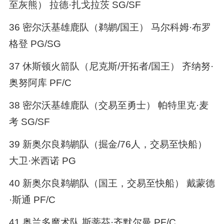
至灰熊） 拉德·扎戈拉茨 SG/SF
36 密尔沃基雄鹿队（鹈鹕/国王） 马尔科姆·布罗
格登 PG/SG
37 休斯顿火箭队（尼克斯/开拓者/国王） 齐纳努·
奥努阿库 PF/C
38 密尔沃基雄鹿队（交易至勇士） 帕特里克·麦
考 SG/SF
39 新奥尔良鹈鹕队（掘金/76人，交易至快船）
大卫·米西诺 PG
40 新奥尔良鹈鹕队（国王，交易至快船） 戴蒙德
·斯通 PF/C
41 奥兰多魔术队 斯蒂芬·齐默尔曼 PF/C