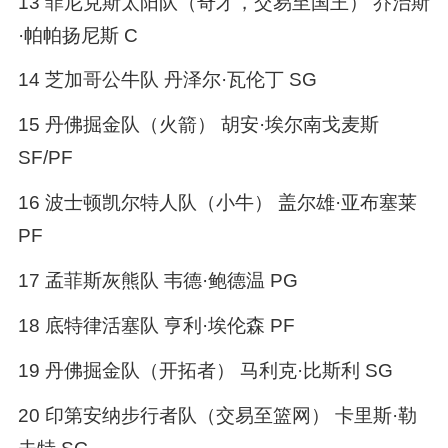
13 菲尼克斯太阳队（奇才，交易至国王） 乔治斯
·帕帕扬尼斯 C
14 芝加哥公牛队 丹泽尔·瓦伦丁 SG
15 丹佛掘金队（火箭） 胡安·埃尔南戈麦斯
SF/PF
16 波士顿凯尔特人队（小牛） 盖尔雄·亚布塞莱
PF
17 孟菲斯灰熊队 韦德·鲍德温 PG
18 底特律活塞队 亨利·埃伦森 PF
19 丹佛掘金队（开拓者） 马利克·比斯利 SG
20 印第安纳步行者队（交易至篮网） 卡里斯·勒