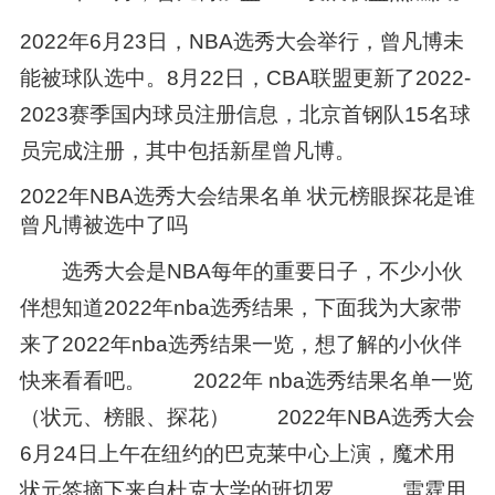
2022年6月23日，NBA选秀大会举行，曾凡博未
能被球队选中。8月22日，CBA联盟更新了2022-
2023赛季国内球员注册信息，北京首钢队15名球
员完成注册，其中包括新星曾凡博。
2022年NBA选秀大会结果名单 状元榜眼探花是谁
曾凡博被选中了吗
选秀大会是NBA每年的重要日子，不少小伙
伴想知道2022年nba选秀结果，下面我为大家带
来了2022年nba选秀结果一览，想了解的小伙伴
快来看看吧。 2022年 nba选秀结果名单一览
（状元、榜眼、探花） 2022年NBA选秀大会
6月24日上午在纽约的巴克莱中心上演，魔术用
状元签摘下来自杜克大学的班切罗。 雷霆用