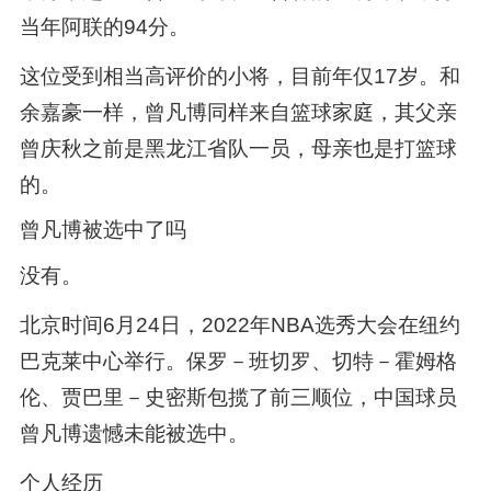
当年阿联的94分。
这位受到相当高评价的小将，目前年仅17岁。和
余嘉豪一样，曾凡博同样来自篮球家庭，其父亲
曾庆秋之前是黑龙江省队一员，母亲也是打篮球
的。
曾凡博被选中了吗
没有。
北京时间6月24日，2022年NBA选秀大会在纽约
巴克莱中心举行。保罗－班切罗、切特－霍姆格
伦、贾巴里－史密斯包揽了前三顺位，中国球员
曾凡博遗憾未能被选中。
个人经历