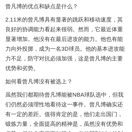
曾凡博的优点和缺点是什么？
2.11米的曾凡博具有显著的跳跃和移动速度，其
良好的协调能力看起来很弱。然而，它最近体重
显著增加。他没有在最后进攻的能力。他也有能
力向外投掷，成为一名3D球员。他的基本进攻能
力不足，防守对抗必须加强，这是曾凡博的主要
优势和劣势。
如何看曾凡博没有被选上？
虽然我们都期待曾凡博能被NBA球队选中，但我
们仍然必须理性地看待这一事件。曾凡博确实还
有一定的差距。值得肯定的是，他们走出国门，
锻炼力量，全面提高的精神是，虽然没有优势和