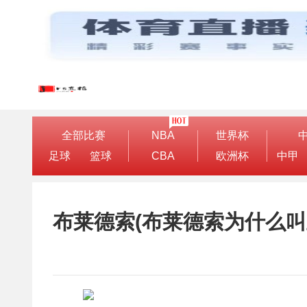
全部比赛
NBA
世界杯
足球
篮球
CBA
欧洲杯
中甲
布莱德索(布莱德索为什么叫