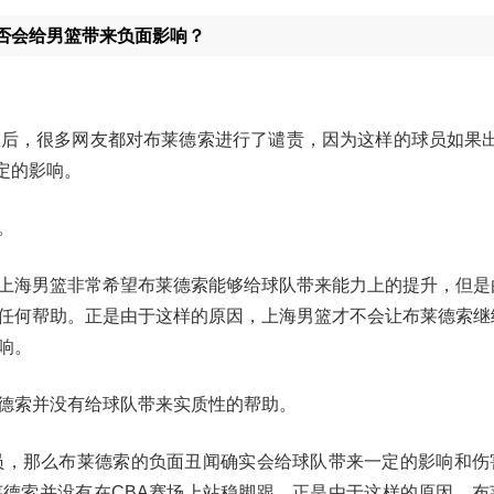
否会给男篮带来负面影响？
后，很多网友都对布莱德索进行了谴责，因为这样的球员如果出
定的影响。
。
上海男篮非常希望布莱德索能够给球队带来能力上的提升，但是
任何帮助。正是由于这样的原因，上海男篮才不会让布莱德索继
响。
德索并没有给球队带来实质性的帮助。
员，那么布莱德索的负面丑闻确实会给球队带来一定的影响和伤
德索并没有在CBA赛场上站稳脚跟。正是由于这样的原因，布