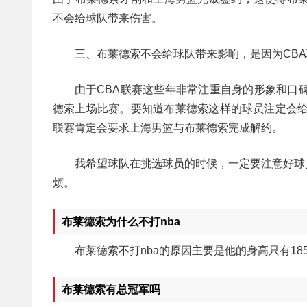
不会给球队带来伤害。
三、布莱德索不会给球队带来影响，是因为CB
由于CBA联赛这些年非常注重自身的形象和口
德索上场比赛。要知道布莱德索这样的球员注定会给
联赛肯定会要求上海男篮与布莱德索完成解约。
我希望球队在挑选球员的时候，一定要注意好球
烦。
布莱德索为什么不打nba
布莱德索不打nba的原因主要是他的身高只有18
布莱德索有总冠军吗