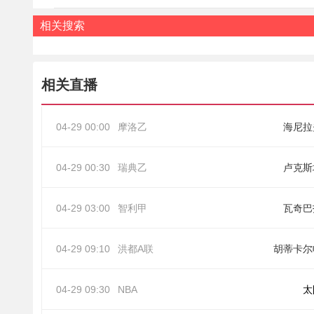
相关搜索
相关直播
04-29 00:00
摩洛乙
海尼拉
04-29 00:30
瑞典乙
卢克斯
04-29 03:00
智利甲
瓦奇巴
04-29 09:10
洪都A联
胡蒂卡尔
04-29 09:30
NBA
太