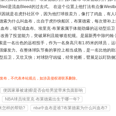
ed是流血Bleed的过去式。 在这个位置上他打法有点像Westbr
一个原因就是在虎扑社区中，因为他打球很卖力，像打了鸡血，有
德索为什么叫血布，出自于虎扑快船区，布莱德索，每次替补上
血布，缩写成血布。埃里克·布莱索属于体能劲爆的运动型后卫
改善了投篮能力，突破犀利且能够造犯规。是届新秀中除约翰·
莱索是一名出色的远程投手，作为一名身高只有1.85米的球员，
米的超强爆发力。在整体球队节奏的掌控上相当成熟，是一名比他的
型后卫，又壮又快；对球防守凶猛，经常抢断，臂展足以盯防侧
发布，不代表本站观点，如涉及侵权请联系删除。
便因家暴被逮捕!是否会给男篮带来负面影响
NBA球员埃里克·布莱德索出生于哪一年?
来怎样的帮助?
nba中血布是谁?布莱德索为什么叫血布?