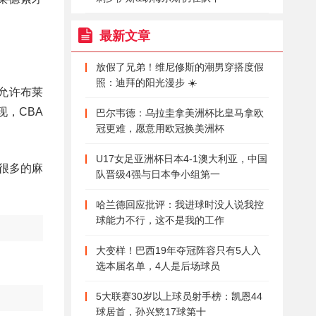
最新文章
放假了兄弟！维尼修斯的潮男穿搭度假
照：迪拜的阳光漫步 ☀️
允许布莱
，CBA
巴尔韦德：乌拉圭拿美洲杯比皇马拿欧
冠更难，愿意用欧冠换美洲杯
U17女足亚洲杯日本4-1澳大利亚，中国
很多的麻
队晋级4强与日本争小组第一
哈兰德回应批评：我进球时没人说我控
球能力不行，这不是我的工作
大变样！巴西19年夺冠阵容只有5人入
选本届名单，4人是后场球员
5大联赛30岁以上球员射手榜：凯恩44
球居首，孙兴慜17球第十