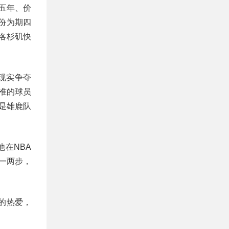
五年、价
一份为期四
返洛杉矶快
现实争夺
准的球员
是雄鹿队
在NBA
一两步，
的热爱，