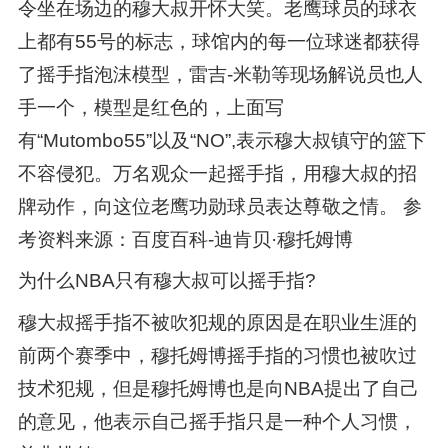
令坐在场边的穆大叔开怀大笑。老鹰球员的球衣
上都有55号的标志，球馆内的每一位球迷都获得
了摇手指泡沫模型，雷吉-米勒等现场解说员也人
手一个，模型是红色的，上面写
有“Mutombo55”以及“NO”,表示穆大叔镇守的篮下
不容侵犯。万名观众一起摇手指，用穆大叔的招
牌动作，向这位老鹰功勋球员表达尊敬之情。 参
考资料来源：百度百科-迪肯贝·穆托姆博
为什么NBA只有穆大叔可以摇手指?
穆大叔摇手指不被吹犯规的原因是在职业生涯的
前两个赛季中，穆托姆博摇手指的习惯也被吹过
技术犯规，但是穆托姆博也是向NBA提出了自己
的意见，他表示自己摇手指只是一种个人习惯，