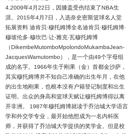
4.2009年4月22日，因膝盖受伤结束了NBA生
涯。2015年4月7日，入选奈史密斯篮球名人堂
拓展资料 迪肯贝·穆托姆博全名迪肯贝·穆托姆博·
穆坡伦多·穆坎巴·让-雅克·瓦穆托姆博
（DikembeMutomboMpolondoMukambaJean-
JacquesWamutombo），是一个由49个字母组
成的名字。1966年生于刚果（金）首都金沙萨，
其实穆托姆博并不知自己准确的出生年月，在他
的出生地刚果，也根本没有户籍登记制度和出生
证明。出众的身高和篮球天赋让穆托姆博得以离
开非洲。 1987年穆托姆博就读于乔治城大学语言
学和外交学专业，最开始他想成为一名内科医
师，并获得了乔治城大学提供的奖学金。但是校