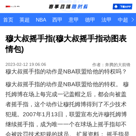
首页
英超
NBA
西甲
意甲
德甲
法甲
中超
穆大叔摇手指(穆大叔摇手指动图表
情包)
2023-02-12 19:06:06
作者：奔腾的大前锋
穆大叔摇手指的动作是NBA联盟给他的特权吗？
穆大叔摇手指的动作是NBA联盟给他的特权。 穆
托姆博在场上每完成一记盖帽之后，都会向被盖
者摇手指，这个动作让穆托姆博得到了不少技术
犯规。2007年1月13日，联盟宣布允许穆托姆博
继续摇手指，成为唯一一个在球场上摇手指却不
会被吹罚技术犯规的球员。 扩展资料： 摇手指是