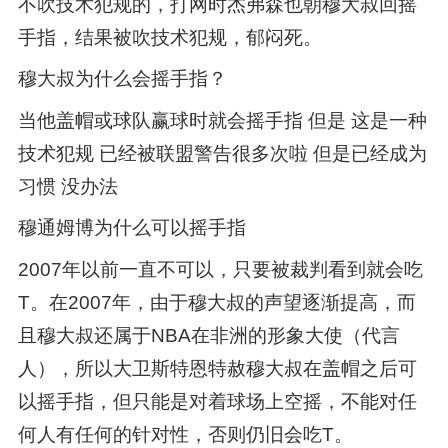
不吹技术犯规的，打网时杰弗森也朝穆大叔回摇
手指，结果被吹技术犯规，郁闷死。
穆大叔为什么会摇手指？
当他盖帽或球队赢球时就会摇手指 但是 这是一种
技术犯规 已经被联盟警告很多次啦 但是已经成为
习惯 没办法
穆通姆博为什么可以摇手指
2007年以前一直不可以，只要被裁判看到就会吃
T。在2007年，由于穆大叔的声望逐渐提高，而
且穆大叔还属于NBA在非洲的形象大使（代言
人），所以大卫斯特恩特赦穆大叔在盖帽之后可
以摇手指，但只能是对着球场上空摇，不能对任
何人有任何的针对性，否则仍旧会吃T。