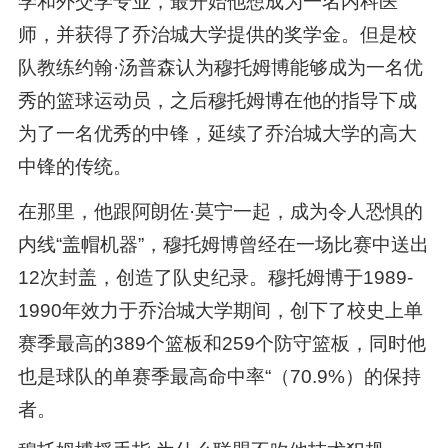
学和外交学专业，最开始他想成为一名内科医
师，并获得了乔治城大学提供的奖学金。但是校
队教练约翰·汤普森认为穆托姆博能够成为一名优
秀的篮球运动员，之后穆托姆博在他的指导下成
为了一名优秀的中锋，延续了乔治城大学的高大
中锋的传统。
在那里，他跟阿朗佐·莫宁一起，成为令人恐惧的
内线“盖帽机器”，穆托姆博曾经在一场比赛中送出
12次封盖，创造了队史纪录。穆托姆博于1989-
1990年效力于乔治城大学期间，创下了校史上单
赛季最高的389个篮板和259个防守篮板，同时他
也是球队的单赛季最高命中率“（70.9%）的保持
者。