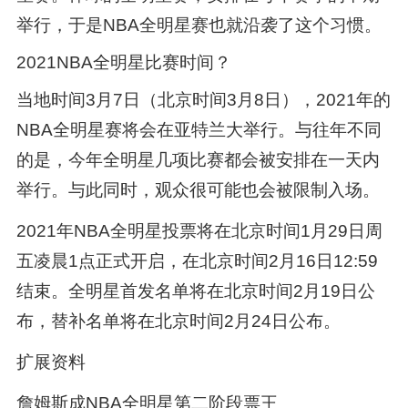
举行，于是NBA全明星赛也就沿袭了这个习惯。
2021NBA全明星比赛时间？
当地时间3月7日（北京时间3月8日），2021年的
NBA全明星赛将会在亚特兰大举行。与往年不同
的是，今年全明星几项比赛都会被安排在一天内
举行。与此同时，观众很可能也会被限制入场。
2021年NBA全明星投票将在北京时间1月29日周
五凌晨1点正式开启，在北京时间2月16日12:59
结束。全明星首发名单将在北京时间2月19日公
布，替补名单将在北京时间2月24日公布。
扩展资料
詹姆斯成NBA全明星第二阶段票王