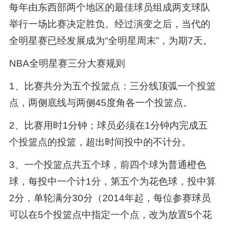
每年由东西部两个地区的最佳球员组成两支球队
举行一场比赛决定胜负。经过演变之后，当代的
全明星赛已经发展成为“全明星周末”，为期7天。
NBA全明星赛三分大赛规则
1、比赛共分为五个投篮点：三分线顶弧一个投篮
点，两侧底线与两侧45度角各一个投篮点。
2、比赛用时1分钟；球员必须在1分钟内完成五
个投篮点的投篮，超出时间投中的不计分。
3、一个投篮点共五个球，前四个球为普通橙色
球，每投中一个计1分，第五个为花色球，投中算
2分，单轮满分30分（2014年起，每位参赛球员
可以在5个投篮点中指定一个点，改为放置5个花