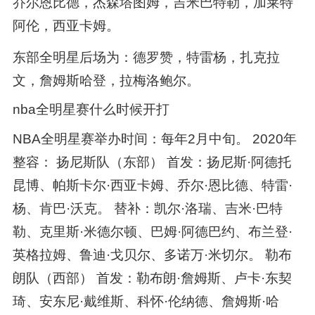
乔尔恩比德，杰森塔图姆，吉米巴特勒，加莱特
阿伦，西亚卡姆。
东部全明星后场为：德罗赞，特雷杨，扎克拉
文，詹姆斯哈登，拉梅洛鲍尔。
nba全明星赛什么时候开打
NBA全明星赛举办时间：每年2月中旬。 2020年
整容： 扬尼斯队（东部） 首发：扬尼斯·阿德托
昆博、帕斯卡尔·西亚卡姆、乔尔·恩比德、特雷·
杨、肯巴·沃克。 替补：凯尔·洛瑞、吉米·巴特
勒、克里斯·米德尔顿、巴姆·阿德巴约、布兰登·
英格拉姆、鲁迪·戈贝尔、多诺万·米切尔。 勒布
朗队（西部） 首发：勒布朗·詹姆斯、卢卡·东契
琦、安东尼·戴维斯、科怀·伦纳德、詹姆斯·哈