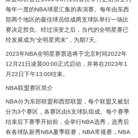
每年一度的NBA球星汇集的表演赛。每年由东西
部两个地区的最佳球员组成两支球队举行一场比
赛决定胜负。经过演变之后，当代的全明星赛已
经发展成为“全明星周末”，为期7天。
2023年NBA全明星赛票选将于北京时间2022年
12月21日凌晨00:00正式启动，并将在2023年1
月22日下午13:00结束。
NBA联盟赛区简介
NBA分为东部联盟和西部联盟，每个联盟又被划
分为3个赛区，各赛区由5支球队组成。每个赛季
结束后下赛季开始前，会举行NBA选秀，选秀后
有各球队新秀NBA夏季联赛，NBA常规赛，NBA