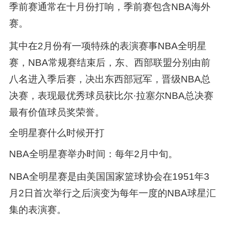
季前赛通常在十月份打响，季前赛包含NBA海外
赛。
其中在2月份有一项特殊的表演赛事NBA全明星
赛，NBA常规赛结束后，东、西部联盟分别由前
八名进入季后赛，决出东西部冠军，晋级NBA总
决赛，表现最优秀球员获比尔·拉塞尔NBA总决赛
最有价值球员奖荣誉。
全明星赛什么时候开打
NBA全明星赛举办时间：每年2月中旬。
NBA全明星赛是由美国国家篮球协会在1951年3
月2日首次举行之后演变为每年一度的NBA球星汇
集的表演赛。