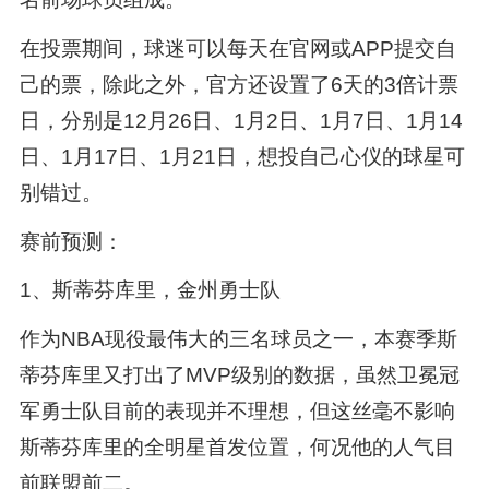
在投票期间，球迷可以每天在官网或APP提交自
己的票，除此之外，官方还设置了6天的3倍计票
日，分别是12月26日、1月2日、1月7日、1月14
日、1月17日、1月21日，想投自己心仪的球星可
别错过。
赛前预测：
1、斯蒂芬库里，金州勇士队
作为NBA现役最伟大的三名球员之一，本赛季斯
蒂芬库里又打出了MVP级别的数据，虽然卫冕冠
军勇士队目前的表现并不理想，但这丝毫不影响
斯蒂芬库里的全明星首发位置，何况他的人气目
前联盟前二。