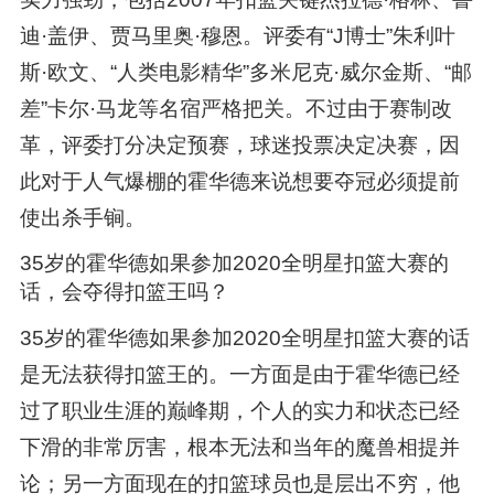
迪·盖伊、贾马里奥·穆恩。评委有“J博士”朱利叶
斯·欧文、“人类电影精华”多米尼克·威尔金斯、“邮
差”卡尔·马龙等名宿严格把关。不过由于赛制改
革，评委打分决定预赛，球迷投票决定决赛，因
此对于人气爆棚的霍华德来说想要夺冠必须提前
使出杀手锏。
35岁的霍华德如果参加2020全明星扣篮大赛的
话，会夺得扣篮王吗？
35岁的霍华德如果参加2020全明星扣篮大赛的话
是无法获得扣篮王的。一方面是由于霍华德已经
过了职业生涯的巅峰期，个人的实力和状态已经
下滑的非常厉害，根本无法和当年的魔兽相提并
论；另一方面现在的扣篮球员也是层出不穷，他