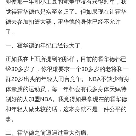
即便那一年和小土豆的竞争中没有获得冠军，我
觉得霍华德也是实至名归了。但如果现在让霍华
德去参加扣篮大赛，霍华德的身体已经不允许
了。
一、霍华德的年纪已经很大了。
正如我在上面所提到的那样，目前的霍华德都已
经30多岁了，你很难要求一个30多岁的老将和一
群20岁出头的年轻人同台竞争。 NBA不缺少有身
体素质的运动员，每一年都会有很多身体天赋特
别好的人加盟NBA。我觉得如果拿现在的霍华德
和年轻人做比较的话，这本身就不是一件公平的
事。
二、霍华德之前遭遇过重大伤病。