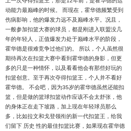
上一次夺得扣篮王，那是12年前，是霍华德的运
动能力最巅峰的时候。 而现在，霍华德频繁受到
伤病影响，他的爆发力远不及巅峰水平。况且，
一般参加扣篮大赛的球员，都是刚进入联盟没几
年的年轻人，正值爆发力处于巅峰水平的阶段，
霍华德是很难竞争过他们的。 所以，个人虽然很
期待再次在扣篮大赛中看到霍华德的身影，但更
多的只是一种情怀，以及看看他会有那些好玩的
扣篮创意。至于再次夺得扣篮王，个人并不看好
霍华德。 不会吧，因为35岁的霍华德虽然还能扣
篮，但是做的篮球扣篮动作应该不会太舒张，他
的身体正在走下坡路，加上现在年轻球员那么
多，比如拉文和戈登领衔的新一代扣篮王，给我
们留下 历史 性的最佳扣篮比赛，如果现在霍华德