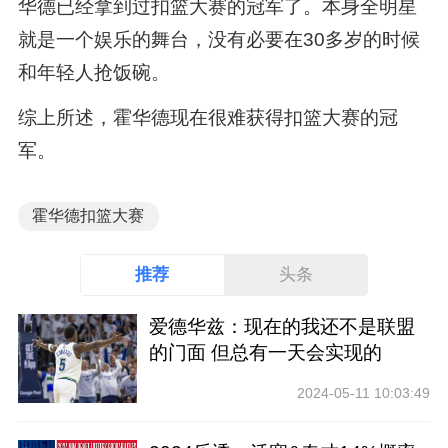
华德已经拿到过扣篮大赛的冠军了。本身全明星
就是一个娱乐的舞台，没有必要在30多岁的时候
和年轻人抢饭碗。
综上所述，霍华德现在很难获得扣篮大赛的冠
军。
霍华德扣篮大赛
推荐
头条
爱德华兹：现在的我还不是联盟
的门面 但总有一天会实现的
2024-05-11 10:03:49