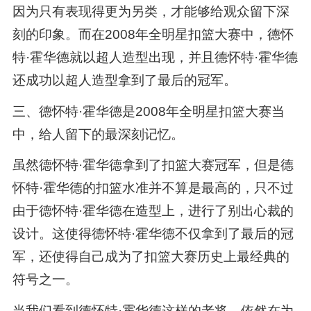
因为只有表现得更为另类，才能够给观众留下深
刻的印象。而在2008年全明星扣篮大赛中，德怀
特·霍华德就以超人造型出现，并且德怀特·霍华德
还成功以超人造型拿到了最后的冠军。
三、德怀特·霍华德是2008年全明星扣篮大赛当
中，给人留下的最深刻记忆。
虽然德怀特·霍华德拿到了扣篮大赛冠军，但是德
怀特·霍华德的扣篮水准并不算是最高的，只不过
由于德怀特·霍华德在造型上，进行了别出心裁的
设计。这使得德怀特·霍华德不仅拿到了最后的冠
军，还使得自己成为了扣篮大赛历史上最经典的
符号之一。
当我们看到德怀特·霍华德这样的老将，依然在为