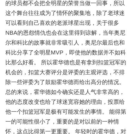
的球员都不会把全明星的荣誉当做一回事，所以
这个舞台往往成为了情怀的聚集地，除了老球迷
可以看到自己喜欢的老派球星出现，关于很多
NBA的恩怨情仇也会在这里得到谅解，当年奥尼
尔和科比的故事就非常吸引人，奥尼尔最后也和
科比分享了全明星MVP，即使他的数据并不如科
比那么好看。 所以霍华德也是有拿到扣篮冠军的
机会的，扣篮大赛评分是评委的主观评选，不排
除一些评委为了鼓励霍华德而给出高分的情况。
总的来说，霍华德如今确实还是人气非常高的，
他的态度改变也给了球迷宽容她的理由，投票给
他一个扣篮冠军是极有可能发生的事情。 能得第
一的可能性很小了，重要的是对以前的一种情
怀，这点比得第一更重要。 年轻时的霍华德，对