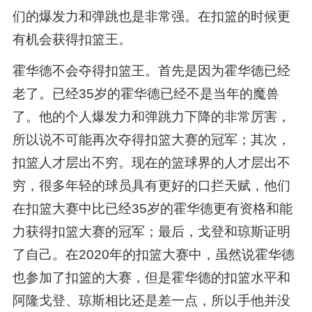
们的爆发力和弹跳也是非常强。在扣篮的时候更
有机会获得扣篮王。
霍华德不会夺得扣篮王。首先是因为霍华德已经
老了。已经35岁的霍华德已经不是当年的魔兽
了。他的个人爆发力和弹跳力下降的非常厉害，
所以说不可能再次夺得扣篮大赛的冠军；其次，
扣篮人才层出不穷。现在的篮球界的人才层出不
穷，很多年轻的球员具有更好的口拦天赋，他们
在扣篮大赛中比已经35岁的霍华德更有资格和能
力获得扣篮大赛的冠军；最后，戈登和琼斯证明
了自己。在2020年的扣篮大赛中，虽然说霍华德
也参加了扣篮的大赛，但是霍华德的扣篮水平和
阿隆戈登、琼斯相比还是差一点，所以手他并没