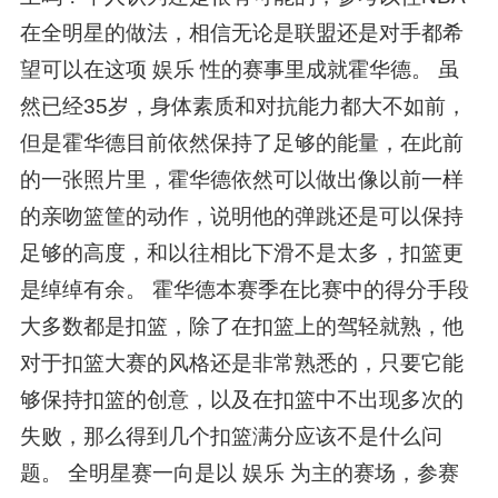
在全明星的做法，相信无论是联盟还是对手都希
望可以在这项 娱乐 性的赛事里成就霍华德。 虽
然已经35岁，身体素质和对抗能力都大不如前，
但是霍华德目前依然保持了足够的能量，在此前
的一张照片里，霍华德依然可以做出像以前一样
的亲吻篮筐的动作，说明他的弹跳还是可以保持
足够的高度，和以往相比下滑不是太多，扣篮更
是绰绰有余。 霍华德本赛季在比赛中的得分手段
大多数都是扣篮，除了在扣篮上的驾轻就熟，他
对于扣篮大赛的风格还是非常熟悉的，只要它能
够保持扣篮的创意，以及在扣篮中不出现多次的
失败，那么得到几个扣篮满分应该不是什么问
题。 全明星赛一向是以 娱乐 为主的赛场，参赛