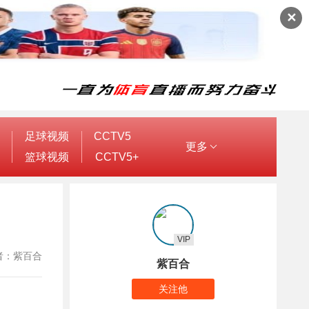
✕
足球视频
CCTV5
更多
篮球视频
CCTV5+
VIP
 作者：紫百合
紫百合
关注他