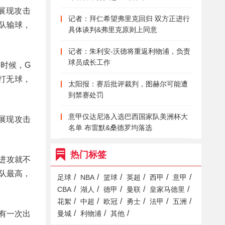
展现攻击
记者：拜仁希望弗里克回归 双方正进行
队输球，
具体谈判&弗里克原则上同意
记者：朱利安-沃德将重返利物浦，负责
球员成长工作
时候，G
打无球，
太阳报：赛后批评裁判，图赫尔可能遭
到禁赛处罚
意甲仅达尼洛入选巴西国家队美洲杯大
展现攻击
名单 布雷默&桑德罗均落选
热门标签
进攻就不
队最高，
/
/
/
/
/
/
足球
NBA
篮球
英超
西甲
意甲
/
/
/
/
/
CBA
湖人
德甲
曼联
皇家马德里
/
/
/
/
/
/
花絮
中超
欧冠
勇士
法甲
五洲
/
/
/
有一次出
曼城
利物浦
其他