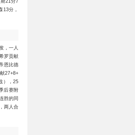
斯21分7
森13分，
发，一人
的希罗贡献
大帝恩比德
27+8+
兹），25
为季后赛附
八连胜的同
分，两人合