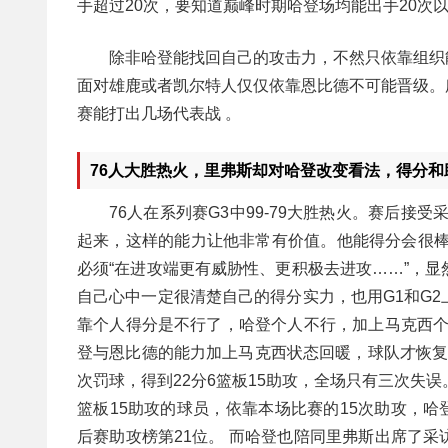
手超过20次，要知道巅峰时期哈登场均能出手20次
除非哈登能找回自己的攻击力，不然只依靠组织
面对雄鹿或者凯尔特人仅仅依靠恩比德不可能晋级。
赛能打出几场代表战 。
76人大胜热火，里弗斯却对哈登改变看法，得分和
76人在系列赛G3中99-79大胜热火。赛后
起来，这样的能力让他非常有价值。他能得分会很棒
必须“在进攻端更有威胁性、更积极去进攻……”，
自己心中一定很清楚自己的得分实力，也用G1和G
靠个人得分是不行了，哈登个人不行，加上马克西个
登与恩比德的能力加上马克西状态回暖，球队才恢复了
次罚球，得到22分6篮板15助攻，全场只有三次失误
篮板15助攻的球员，依靠本场比赛的15次助攻，哈
后赛助攻榜第21位。 而哈登也陪同里弗斯出席了