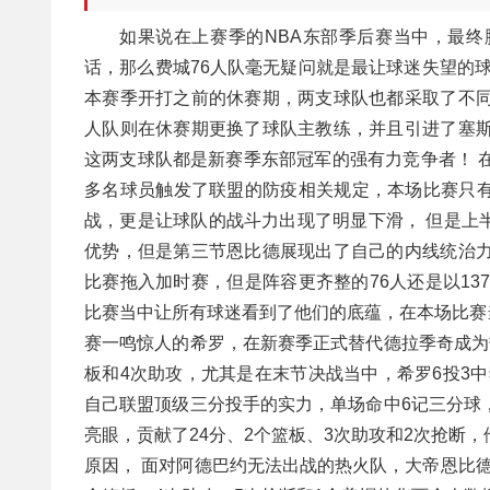
如果说在上赛季的NBA东部季后赛当中，最
话，那么费城76人队毫无疑问就是最让球迷失望的球
本赛季开打之前的休赛期，两支球队也都采取了不同
人队则在休赛期更换了球队主教练，并且引进了塞斯
这两支球队都是新赛季东部冠军的强有力竞争者！ 
多名球员触发了联盟的防疫相关规定，本场比赛只
战，更是让球队的战斗力出现了明显下滑， 但是上
优势，但是第三节恩比德展现出了自己的内线统治力
比赛拖入加时赛，但是阵容更齐整的76人还是以13
比赛当中让所有球迷看到了他们的底蕴，在本场比赛
赛一鸣惊人的希罗，在新赛季正式替代德拉季奇成为
板和4次助攻，尤其是在末节决战当中，希罗6投3中
自己联盟顶级三分投手的实力，单场命中6记三分球
亮眼，贡献了24分、2个篮板、3次助攻和2次抢断
原因， 面对阿德巴约无法出战的热火队，大帝恩比德