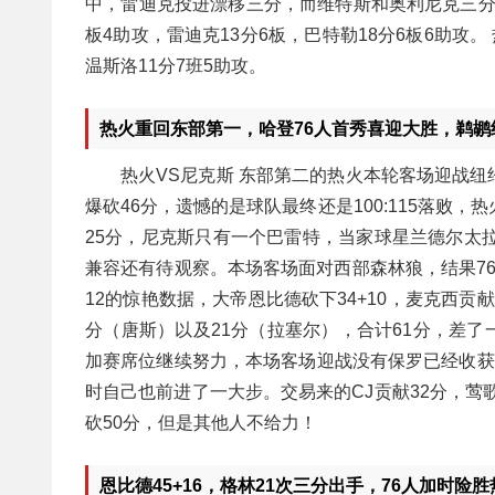
中，雷迪克投进漂移三分，而维特斯和奥利尼克三分失手
板4助攻，雷迪克13分6板，巴特勒18分6板6助攻。
温斯洛11分7班5助攻。
热火重回东部第一，哈登76人首秀喜迎大胜，鹈鹕
热火VS尼克斯 东部第二的热火本轮客场迎战
爆砍46分，遗憾的是球队最终还是100:115落败
25分，尼克斯只有一个巴雷特，当家球星兰德尔太拉
兼容还有待观察。本场客场面对西部森林狼，结果76人全
12的惊艳数据，大帝恩比德砍下34+10，麦克西贡
分（唐斯）以及21分（拉塞尔），合计61分，差了
加赛席位继续努力，本场客场迎战没有保罗已经收获八
时自己也前进了一大步。交易来的CJ贡献32分，莺歌2
砍50分，但是其他人不给力！
恩比德45+16，格林21次三分出手，76人加时险胜