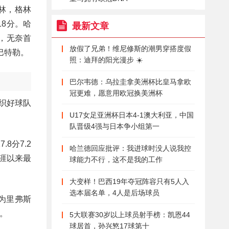
格林，格林
18分。哈
最新文章
分，无奈首
放假了兄弟！维尼修斯的潮男穿搭度假
巴特勒。
照：迪拜的阳光漫步 ☀️
巴尔韦德：乌拉圭拿美洲杯比皇马拿欧
冠更难，愿意用欧冠换美洲杯
织好球队
U17女足亚洲杯日本4-1澳大利亚，中国
队晋级4强与日本争小组第一
8分7.2
哈兰德回应批评：我进球时没人说我控
生涯以来最
球能力不行，这不是我的工作
大变样！巴西19年夺冠阵容只有5人入
选本届名单，4人是后场球员
为里弗斯
。
5大联赛30岁以上球员射手榜：凯恩44
球居首，孙兴慜17球第十