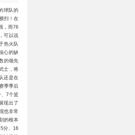
的球队的
横扫！在
，而76
，可以说
于热火队
核心的缺
数的领先
武士，将
火队还是在
赛季季后
、7个篮
展现出了
现也非常
一刻的根本
5分、16