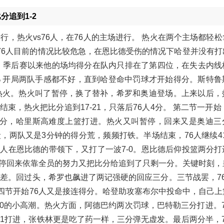
分追到1-2
进行，热火vs76人，在76人的主场进行。 热火在两个主场都轻
 76人目前的情况比较危急，在恩比德受伤的情况下哈登并没有
分，季后赛以来他的场均得分在队内只排在了第四位，在失去内线
9% 开局两队手感都不好，直到哈登命中罚球才开始得分。斯特
先热火。热火叫了暂停，换了替补，希罗和奥迪登场。上来以后，
，热火把比分追到17-21，只落后76人4分。 第二节一开始
三分，哈里斯高难度上篮打进。热火又叫暂停，回来又是奥迪三
两队又是3分钟的得分荒，频频打铁。半场结束，76人继续41
6人在恩比德的带领下，又打了一波7-0。恩比德后仰投篮两分
停回来依靠全员的努力又把比分给追到了只剩一分。关键时刻，
差。回过头，希罗也飙进了两记强硬的回应三分。三节战罢，76人
四节开始76人又是接连得分。哈登助攻塞布尔中投命中，自己上
-0的小高潮。热火方面，阿德巴约两次罚球，巴特勒三分打进。
1打进，张铁林更是吃了药一样，三分弹无虚发。最后两分半，7