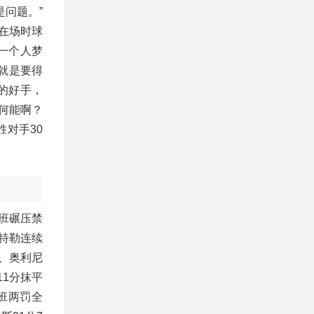
问题。”
在场时球
一个人梦
就是要得
的好手，
何能啊？
对手30
博班碾压禁
巴特勒连续
斯、奥利尼
11分抹平
班两罚全