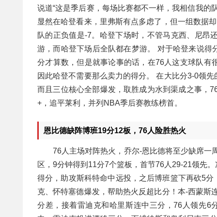
说道“这是季后赛，每场比赛都不一样，我相信我的队
显然在哈登看来，里弗斯有点多虑了，但一组数据却
队的正负值是-7。哈登下场时，不管马克西、尼昂
游，而哈登下场后全队都在梦游。 对于哈登来说得
分才算数，但是就事论事的话，在76人这支球队有
因此哈登不需要那么卖力的得分。 在大比分3-0领
而且三位核心全部爆发，取胜成为水到渠成之事，76
+，追平莱利，并列NBA季后赛教练榜首。
恩比德缺阵博班19分12板，76人险胜热火
76人主场对阵热火，乔尔-恩比德将至少缺席一周
区，9分钟得到11分7个篮板，首节76人29-21领
得分，助攻斯科特命中远投，之后博班篮下再砍5分，
克、怀特塞德爆发，帮助热火反超比分！本-西蒙斯连入
分差，接着雷迪克和哈里斯连中三分，76人领先6分