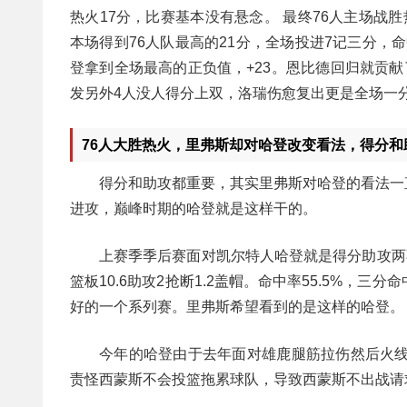
热火17分，比赛基本没有悬念。 最终76人主场战
本场得到76人队最高的21分，全场投进7记三分，
登拿到全场最高的正负值，+23。恩比德回归就贡献
发另外4人没人得分上双，洛瑞伤愈复出更是全场一
76人大胜热火，里弗斯却对哈登改变看法，得分和
得分和助攻都重要，其实里弗斯对哈登的看法一
进攻，巅峰时期的哈登就是这样干的。
上赛季季后赛面对凯尔特人哈登就是得分助攻两不误
篮板10.6助攻2抢断1.2盖帽。命中率55.5%，三
好的一个系列赛。里弗斯希望看到的是这样的哈登。
今年的哈登由于去年面对雄鹿腿筋拉伤然后火线
责怪西蒙斯不会投篮拖累球队，导致西蒙斯不出战请