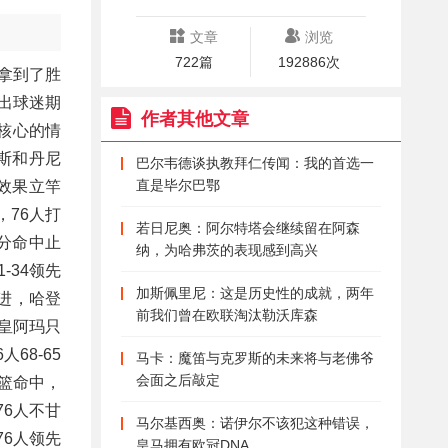
文章
浏览
722篇
192886次
松拿到了胜
打出球迷期
作者其他文章
核心的情
鲁斯和丹尼
巴尔韦德谈执教拜仁传闻：我的首选一
直是毕尔巴鄂
效果立竿
，76人打
若日尼奥：阿尔特塔会继续留在阿森
分命中止
纳，为哈弗茨的表现感到高兴
-34领先
加斯佩里尼：这是历史性的成就，两年
打进，哈登
前我们曾在欧联淘汰勒沃库森
皇阿玛只
68-65
马卡：魔笛与克罗斯的未来将与老佛爷
会面之后敲定
篮命中，
76人不甘
马尔基西奥：诺伊尔不该犯这种错误，
6人领先
皇马拥有欧冠DNA