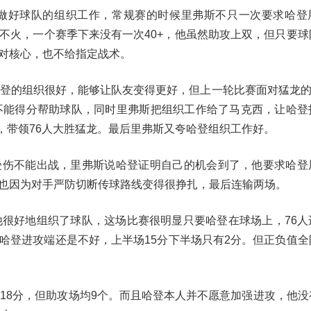
会做好球队的组织工作，常规赛的时候里弗斯不只一次要求哈登
不火，一个赛季下来没有一次40+，他虽然助攻上双，但只要球
对核心，也不给指定战术。
哈登的组织很好，能够让队友变得更好，但上一轮比赛面对猛龙的
登不能得分帮助球队，同时里弗斯把组织工作给了马克西，让哈登
攻，带领76人大胜猛龙。最后里弗斯又夸哈登组织工作好。
受伤不能出战，里弗斯说哈登证明自己的机会到了，他要求哈登
也因为对手严防切断传球路线变得很挣扎，最后连输两场。
他很好地组织了球队，这场比赛很明显只要哈登在球场上，76人
哈登进攻端还是不好，上半场15分下半场只有2分。但正负值全
分18分，但助攻场均9个。而且哈登本人并不愿意加强进攻，他没