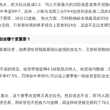
胜热火，把大比分扳成1-2。76人方面最大的功臣就是老将丹尼
命中率是9中7。此外，小将马克西三分5中4也得到全队第二高的
了两双，18分11篮板。 热火方面，巴特勒独砍全场最高的33
分没得。只有替补席的希罗得分上双拿到14分，远远不足以支撑
助攻哪个更重要？
直都没变，他希望哈登既能展现出超强的攻击力，又想哈登能组
的球员。哈登带领篮网4-1轻取凯尔特人。哈登场均数据：27.
分命中率47.5%，罚球命中率90%.可以说上赛季第一轮哈登是职业
复出，这个赛季在篮网又再次拉伤。然后状态不在，而76人因
求交易，而哈登也不想效力与篮网，就这样哈登被交易到了76人