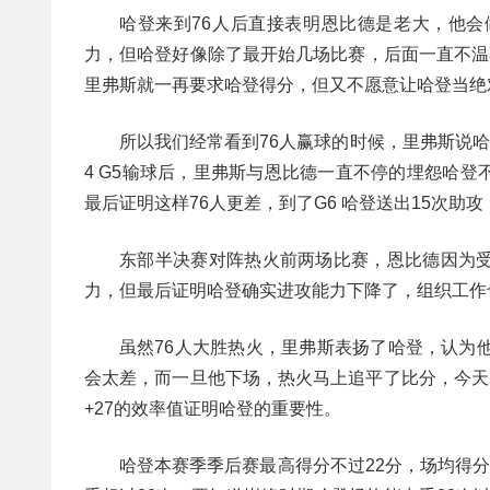
哈登来到76人后直接表明恩比德是老大，他
力，但哈登好像除了最开始几场比赛，后面一直不温
里弗斯就一再要求哈登得分，但又不愿意让哈登当绝
所以我们经常看到76人赢球的时候，里弗斯说
4 G5输球后，里弗斯与恩比德一直不停的埋怨哈
最后证明这样76人更差，到了G6 哈登送出15次助
东部半决赛对阵热火前两场比赛，恩比德因为
力，但最后证明哈登确实进攻能力下降了，组织工作
虽然76人大胜热火，里弗斯表扬了哈登，认为
会太差，而一旦他下场，热火马上追平了比分，今天
+27的效率值证明哈登的重要性。
哈登本赛季季后赛最高得分不过22分，场均得