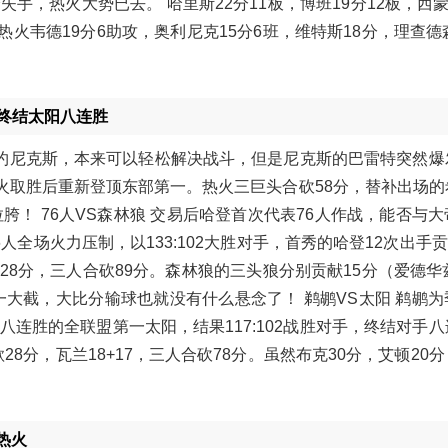
，热火大势已去。 哈里斯22分11板，博班19分12板，西蒙
 热火韦德19分6助攻，奥利尼克15分6班，维特斯18分，理查德
终结太阳八连胜
纽约尼克斯，本来可以轻松解决战斗，但是尼克斯的巴雷特突然爆
，热火取胜后重新登顶东部第一。热火三巨头合砍58分，替补出场
胯！ 76人VS森林狼 交易后哈登首次代表76人作战，能否与
场火力压制，以133:102大胜对手，首秀的哈登12次出手贡献
献28分，三人合砍89分。森林狼的三头狼分别贡献15分（爱德华
一大截，大比分输球也就没有什么悬念了！ 鹈鹕VS太阳 鹈鹕
连胜的全联盟第一太阳，结果117:102战胜对手，终结对手
8分，瓦兰18+17，三人合砍78分。虽然布克30分，艾顿20
热火