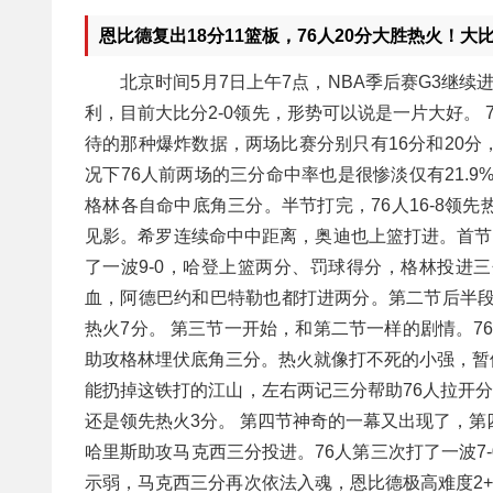
恩比德复出18分11篮板，76人20分大胜热火！大比
北京时间5月7日上午7点，NBA季后赛G3继续
利，目前大比分2-0领先，形势可以说是一片大好。
待的那种爆炸数据，两场比赛分别只有16分和20
况下76人前两场的三分命中率也是很惨淡仅有21.
格林各自命中底角三分。半节打完，76人16-8领
见影。希罗连续命中中距离，奥迪也上篮打进。首节结束
了一波9-0，哈登上篮两分、罚球得分，格林投进
血，阿德巴约和巴特勒也都打进两分。第二节后半段，
热火7分。 第三节一开始，和第二节一样的剧情。7
助攻格林埋伏底角三分。热火就像打不死的小强，暂
能扔掉这铁打的江山，左右两记三分帮助76人拉开分
还是领先热火3分。 第四节神奇的一幕又出现了，第
哈里斯助攻马克西三分投进。76人第三次打了一波7
示弱，马克西三分再次依法入魂，恩比德极高难度2+