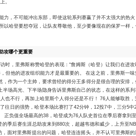
以上。
能力，不可能冲出东部，即使这轮系列赛赢了并不太强大的热火
所以哈登要想夺冠，让队友尊敬他，至少要像现在的保罗一样，
助攻哪个更重要
接受采访时，里弗斯称赞哈登的表现：“詹姆斯（哈登）让我们在进
，但他的进攻组织能力才是最重要的。 在这之前，里弗斯一味
显然，作为一个主帅，要求曾经的得分王多得分是很合理的安排，
2上半场高光、下半场隐身告诉里弗斯自己的状态，在这样的系列
人也不行，再加上哈里斯个人得分还是不行！ 76人能够取胜，
往日的强势，哈登本场比赛打了42分钟，12投7中，三分5中
。 正负值全场最高的38，哈登成为76人队史首位在季后赛拿到至
登的季后赛生涯总助攻来到880次，超越韦德和威少，上升至N
采访，面对里弗斯提出的问题，哈登连连摇头，并不认可里弗斯的