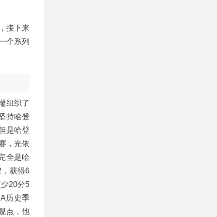
，接下来
一个系列
攻端组织了
坚持哈登
但是哈登
赛，光依
完全是哈
2，获得6
少20分5
BA历史季
观点，他