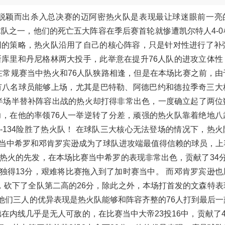
终脱颖而出杀入总决赛的迈阿密热火队是表现最让球迷眼前一亮
队之一，他们的死亡五大阵容在季后赛首轮就惨遭凯尔特人4-0
的策略，热火队沿用了自己的核心阵容，只是针对性进行了补强
库里和丹尼格林两大投手，此举意在提升76人队的进攻立体性
在常规赛当中热火和76人队狭路相逢，但是在本场比赛之前，由
有八名球员能够上场，尤其是巴特勒、阿德巴约和德拉季奇三大
半场半替补阵容出战的热火却打得非常出色，一度确立起了两位
，在他的率领76人一举逆转了分差，顽强的热火队靠着绝地八
7-134险胜了热火队！ 在球队三大核心无法登场的情况下，热
当中希罗和邓肯罗宾逊成为了球队进攻端最值得信赖的球员，上
热火的先发，在本场比赛当中希罗的表现非常出色，贡献了34分
独得13分，艰难将比赛拖入到了加时赛当中。 而邓肯罗宾逊也
，砍下了全队第二高的26分，除此之外，本场打首发的文森特表
，他们三人的优异表现是热火队能够和阵容齐整的76人打到最后
在内线几乎是无人可敌的，在比赛当中大帝23投16中，贡献了4