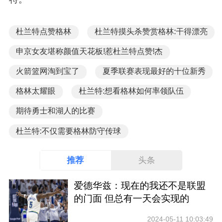
杜兰特点赞格林
杜兰特摸头杀赞赏格林:干得漂亮
申京女友堪称颜值天花板!惹杜兰特点赞!杰
火箭篮网淘到宝了
夏季联赛表现最好的十位新秀
格林太耀眼
杜兰特:想看格林如何率领队伍
期待勇士和湖人的比赛
杜兰特:不仅需要格林防守传球
推荐
头条
爱德华兹：现在的我还不是联盟
的门面 但总有一天会实现的
2024-05-11 10:03:49