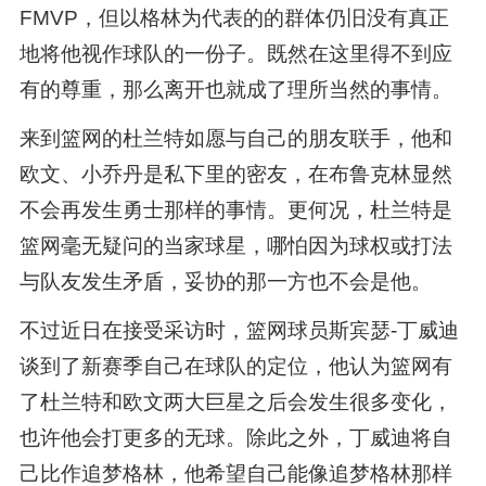
FMVP，但以格林为代表的的群体仍旧没有真正
地将他视作球队的一份子。既然在这里得不到应
有的尊重，那么离开也就成了理所当然的事情。
来到篮网的杜兰特如愿与自己的朋友联手，他和
欧文、小乔丹是私下里的密友，在布鲁克林显然
不会再发生勇士那样的事情。更何况，杜兰特是
篮网毫无疑问的当家球星，哪怕因为球权或打法
与队友发生矛盾，妥协的那一方也不会是他。
不过近日在接受采访时，篮网球员斯宾瑟-丁威迪
谈到了新赛季自己在球队的定位，他认为篮网有
了杜兰特和欧文两大巨星之后会发生很多变化，
也许他会打更多的无球。除此之外，丁威迪将自
己比作追梦格林，他希望自己能像追梦格林那样