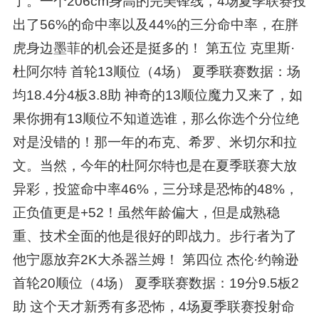
了。一个206cm身高的完美锋线，4场夏季联赛投
出了56%的命中率以及44%的三分命中率，在胖
虎身边墨菲的机会还是挺多的！ 第五位 克里斯·
杜阿尔特 首轮13顺位（4场） 夏季联赛数据：场
均18.4分4板3.8助 神奇的13顺位魔力又来了，如
果你拥有13顺位不知道选谁，那么你选个分位绝
对是没错的！那一年的布克、希罗、米切尔和拉
文。当然，今年的杜阿尔特也是在夏季联赛大放
异彩，投篮命中率46%，三分球是恐怖的48%，
正负值更是+52！虽然年龄偏大，但是成熟稳
重、技术全面的他是很好的即战力。步行者为了
他宁愿放弃2K大杀器兰姆！ 第四位 杰伦·约翰逊
首轮20顺位（4场） 夏季联赛数据：19分9.5板2
助 这个天才新秀有多恐怖，4场夏季联赛投射命