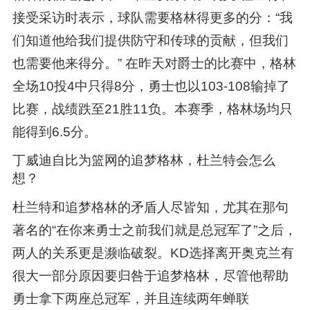
接受采访时表示，球队需要格林得更多的分：“我
们知道他给我们提供防守和传球的贡献，但我们
也需要他来得分。” 在昨天对爵士的比赛中，格林
全场10投4中只得8分，勇士也以103-108输掉了
比赛，战绩跌至21胜11负。本赛季，格林场均只
能得到6.5分。
丁威迪自比为篮网的追梦格林，杜兰特会怎么
想？
杜兰特和追梦格林的矛盾人尽皆知，尤其在那句
著名的“在你来勇士之前我们就是总冠军了”之后，
两人的关系更是濒临破裂。KD选择离开奥克兰有
很大一部分原因要归咎于追梦格林，尽管他帮助
勇士拿下两座总冠军，并且连续两年蝉联