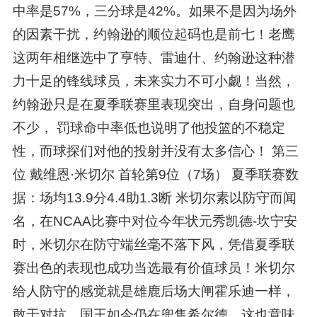
中率是57%，三分球是42%。如果不是因为场外
的因素干扰，约翰逊的顺位起码也是前七！老鹰
这两年相继选中了亨特、雷迪什、约翰逊这种潜
力十足的锋线球员，未来实力不可小觑！当然，
约翰逊只是在夏季联赛里表现突出，自身问题也
不少， 罚球命中率低也说明了他投篮的不稳定
性，而球探们对他的投射并没有太多信心！ 第三
位 戴维恩·米切尔 首轮第9位（7场） 夏季联赛数
据：场均13.9分4.4助1.3断 米切尔素以防守而闻
名，在NCAA比赛中对位今年状元秀凯德-坎宁安
时，米切尔在防守端丝毫不落下风，凭借夏季联
赛出色的表现也成功当选最有价值球员！米切尔
给人防守的感觉就是雄鹿后场大闸霍乐迪一样，
敢于对抗。国王如今仍在兜售希尔德，这也意味