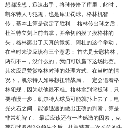
想都没想，迅速出手，将球传给了库里，此时，
凯尔特人再犯规，也是库里罚球。格林机智一
传，基本上算是锁定了胜利。 格林传出球之后，
杜兰特立刻上前击掌，并亲切的摸了摸格林的
头，格林露出了天真的微笑。阿杜的这个举动，
在当时来说应该有三个意思： 首先是安慰格林，
两罚不中，没什么的，我们可以赢下这场比赛。
其次应是赞赏格林对球的处理方式。在当时的情
况下，凯尔特人如果想扭转战局，一定会追着格
林犯规，因为就他最不准。格林拿到篮板球，只
要稍慢一步，凯尔特人球员可能就扑上去了，电
光火石之间，能够迅速的做出正确的判断，算是
非常机智了。 最后应该还有一些感激的因素，克
莱罚球取得2分领先之后，杜兰特有一次长传的失