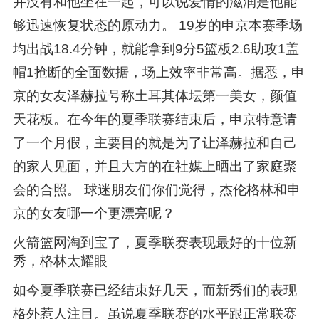
并没有和他坐在一起，可以说爱情的滋润是他能
够迅速恢复状态的原动力。 19岁的申京本赛季场
均出战18.4分钟，就能拿到9分5篮板2.6助攻1盖
帽1抢断的全面数据，场上效率非常高。据悉，申
京的女友泽赫拉号称土耳其体坛第一美女，颜值
天花板。在今年的夏季联赛结束后，申京特意请
了一个月假，主要目的就是为了让泽赫拉和自己
的家人见面，并且大方的在社媒上晒出了家庭聚
会的合照。 球迷朋友们你们觉得，杰伦格林和申
京的女友哪一个更漂亮呢？
火箭篮网淘到宝了，夏季联赛表现最好的十位新
秀，格林太耀眼
如今夏季联赛已经结束好几天，而新秀们的表现
格外惹人注目。虽说夏季联赛的水平跟正常联赛