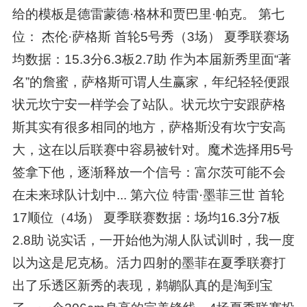
给的模板是德雷蒙德·格林和贾巴里·帕克。 第七
位： 杰伦·萨格斯 首轮5号秀（3场） 夏季联赛场
均数据：15.3分6.3板2.7助 作为本届新秀里面“著
名”的詹蜜，萨格斯可谓人生赢家，年纪轻轻便跟
状元坎宁安一样学会了站队。状元坎宁安跟萨格
斯其实有很多相同的地方，萨格斯没有坎宁安高
大，这在以后联赛中容易被针对。魔术选择用5号
签拿下他，逐渐释放一个信号：富尔茨可能不会
在未来球队计划中... 第六位 特雷·墨菲三世 首轮
17顺位（4场） 夏季联赛数据：场均16.3分7板
2.8助 说实话，一开始他为湖人队试训时，我一度
以为这是尼克杨。活力四射的墨菲在夏季联赛打
出了乐透区新秀的表现，鹈鹕队真的是淘到宝