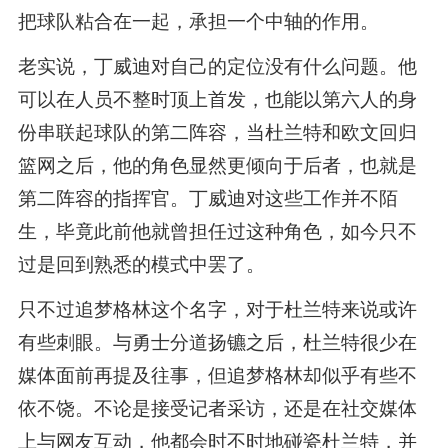
把球队粘合在一起，承担一个中轴的作用。
老实说，丁威迪对自己的定位没有什么问题。他
可以在人员不整时顶上首发，也能以第六人的身
份串联起球队的第二阵容，当杜兰特和欧文回归
篮网之后，他的角色显然更倾向于后者，也就是
第二阵容的指挥官。丁威迪对这些工作并不陌
生，毕竟此前他就曾担任过这种角色，如今只不
过是回到熟悉的模式中罢了。
只不过追梦格林这个名字，对于杜兰特来说或许
有些刺眼。与勇士分道扬镳之后，杜兰特很少在
媒体面前再提及往事，但追梦格林却似乎有些不
依不饶。不论是接受记者采访，还是在社交媒体
上与网友互动，他都会时不时地碰瓷杜兰特，并