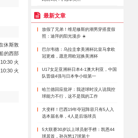
最新文章
放假了兄弟！维尼修斯的潮男穿搭度假
照：迪拜的阳光漫步 ☀️
将在休斯敦
巴尔韦德：乌拉圭拿美洲杯比皇马拿欧
快船的西部
冠更难，愿意用欧冠换美洲杯
0:30 火
U17女足亚洲杯日本4-1澳大利亚，中国
0:30 火
队晋级4强与日本争小组第一
哈兰德回应批评：我进球时没人说我控
球能力不行，这不是我的工作
大变样！巴西19年夺冠阵容只有5人入
选本届名单，4人是后场球员
5大联赛30岁以上球员射手榜：凯恩44
球居首，孙兴慜17球第十