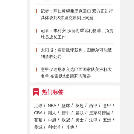
记者：拜仁希望弗里克回归 双方正进行
具体谈判&弗里克原则上同意
记者：朱利安-沃德将重返利物浦，负责
球员成长工作
太阳报：赛后批评裁判，图赫尔可能遭
到禁赛处罚
意甲仅达尼洛入选巴西国家队美洲杯大
名单 布雷默&桑德罗均落选
热门标签
/
/
/
/
/
/
足球
NBA
篮球
英超
西甲
意甲
/
/
/
/
/
CBA
湖人
德甲
曼联
皇家马德里
/
/
/
/
/
/
花絮
中超
欧冠
勇士
法甲
五洲
/
/
/
曼城
利物浦
其他