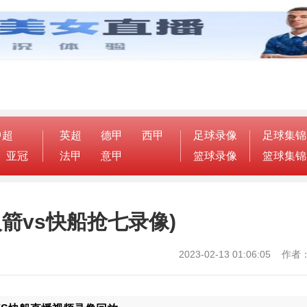
中超
英超
德甲
西甲
足球录像
足球集锦
亚冠
法甲
意甲
篮球录像
篮球集锦
箭vs快船抢七录像)
2023-02-13 01:06:05 