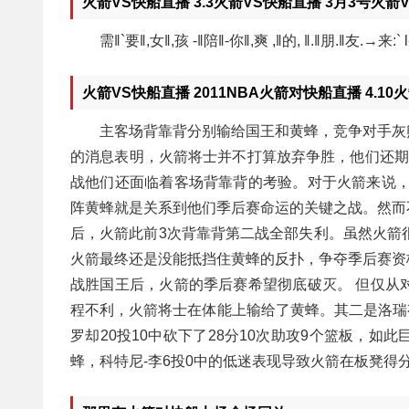
火箭VS快船直播 3.3火箭VS快船直播 3月3号火
需‖`要‖,女‖,孩 -‖陪‖-你‖,爽 ,‖的, ‖.‖朋.‖友.→来:` 
火箭VS快船直播 2011NBA火箭对快船直播 4.
主客场背靠背分别输给国王和黄蜂，竞争对手灰
的消息表明，火箭将士并不打算放弃争胜，他们还期
战他们还面临着客场背靠背的考验。对于火箭来说，
阵黄蜂就是关系到他们季后赛命运的关键之战。然而
后，火箭此前3次背靠背第二战全部失利。虽然火箭
火箭最终还是没能抵挡住黄蜂的反扑，争夺季后赛资
战胜国王后，火箭的季后赛希望彻底破灭。 但仅从
程不利，火箭将士在体能上输给了黄蜂。其二是洛瑞有
罗却20投10中砍下了28分10次助攻9个篮板，
蜂，科特尼-李6投0中的低迷表现导致火箭在板凳得