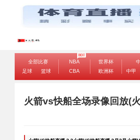
全部比赛
NBA
世界杯
足球
篮球
CBA
欧洲杯
中甲
火箭vs快船全场录像回放(火