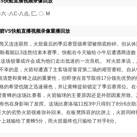
箭VS快船直播视频录像回放
l-六 -八C-八点, 匸, 〇. M
10火箭VS快船直播视频录像重播回放
熊又连连获胜，火箭最后的季后赛晋级希望被彻底粉碎。但从休
盼着能以3连胜结束本赛季。快船在今天输给小牛后遭遇两连败
这场较量或许会成为他们走出低迷的一次良机。 对火箭来说，
不幸的是，火箭却遭遇了主客场背靠背第二场的艰苦赛程。自从
很清楚和黄蜂之战的重要性，但即便在首节取得17分领先优势的
格的希望也随之迅速褪色，并让黄蜂提前锁定了季后赛席位。在
对黄蜂的这场比赛看，火箭输球的主要原因还是外部因素所致。
伤在身影响了发挥。这场比赛洛瑞11投3中只得到了8分6次助
如此巨大的劣势火箭很难弥补回来。在板凳阵容的比拼上，火箭同
分上就输给了黄蜂5分，而火箭最终也只输给了对手8分。