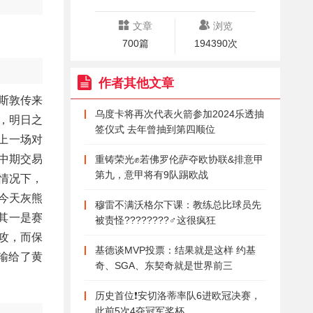
文章
浏览
700篇
194390次
作者其他文章
斯敦传来
乌度卡将再次代表火箭参加2024乐透抽
，明日之
签仪式 去年曾抽到第四顺位
上一场对
中期交易
重铸荣光✊若佛罗伦萨夺欧协联&排意甲
第九，意甲将有9队踢欧战
情况下，
今天灰熊
穆雷不满沃格尔下课：教练总比球员先
其一是赛
被责怪????????‍♂️这很疯狂
攻，而保
基德谈MVP投票：结果就是这样 约基
样输给了黄
奇、SGA、东契奇就是世界前三
历史首位❗安切洛蒂率队6进欧冠决赛，
此前5次4夺冠军奖杯