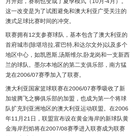
月开始，赛制也变成了夏季模式（10月-4月）。
这一改变是为了试图避免和澳大利亚广受关注的
澳式足球比赛时间的冲突。
联赛拥有12支参赛球队，基本包含了澳大利亚的
首府城市(除堪培拉,霍巴特,和达尔文外)以及多个
地区中心，如凯恩斯,汤斯维尔,卧龙岗和一支新西
兰的球队。墨尔本地区的第二支俱乐部，南方猛
龙在2006/07赛季加入了联赛。
澳大利亚国家篮球联赛在2006/07赛季吸收了新
加坡腾飞之狮俱乐部的加盟，也成为第一个将球
队扩充到亚洲地区的澳大利亚运动联盟。在2006
年11月21日，联盟宣布设在黄金海岸的新球队黄
金海岸烈焰将在2007/08赛季进入联赛成为联赛