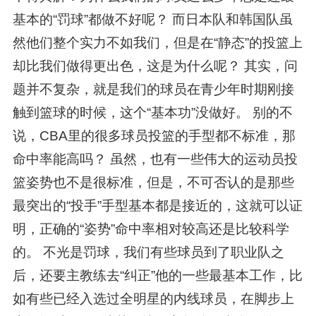
基本的“罚球”都做不好呢？ 而日本队和韩国队虽
然他们整个实力不如我们，但是在“静态”的投篮上
却比我们做得更出色，这是为什么呢？ 其实，问
题并不复杂，就是我们的球员在青少年时期刚接
触到篮球的时候，这个“基本功”没做好。 别的不
说，CBA里的很多球员投篮的手型都不标准，那
命中率能高吗？ 虽然，也有一些伟大的运动员投
篮姿势也不是很标准，但是，不可否认的是那些
最突出的“投手”手型基本都是接近的，这就可以证
明，正确的“姿势”命中率相对较高还是比较科学
的。 不光是罚球，我们有些球员到了职业队之
后，还要主教练去“纠正”他的一些最基本工作，比
如有些已经入选过全明星的内线球员，在脚步上