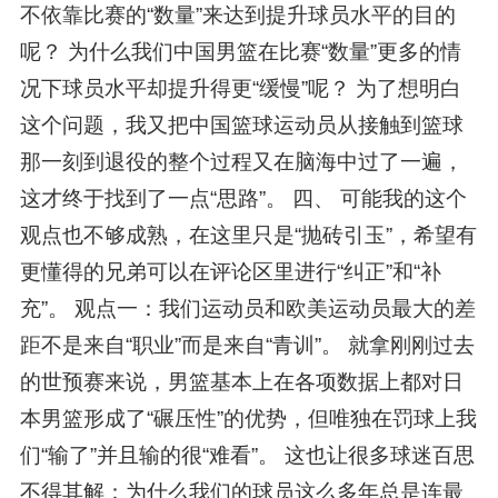
不依靠比赛的“数量”来达到提升球员水平的目的
呢？ 为什么我们中国男篮在比赛“数量”更多的情
况下球员水平却提升得更“缓慢”呢？ 为了想明白
这个问题，我又把中国篮球运动员从接触到篮球
那一刻到退役的整个过程又在脑海中过了一遍，
这才终于找到了一点“思路”。 四、 可能我的这个
观点也不够成熟，在这里只是“抛砖引玉”，希望有
更懂得的兄弟可以在评论区里进行“纠正”和“补
充”。 观点一：我们运动员和欧美运动员最大的差
距不是来自“职业”而是来自“青训”。 就拿刚刚过去
的世预赛来说，男篮基本上在各项数据上都对日
本男篮形成了“碾压性”的优势，但唯独在罚球上我
们“输了”并且输的很“难看”。 这也让很多球迷百思
不得其解：为什么我们的球员这么多年总是连最