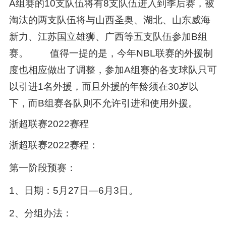
A组赛的10支队伍将有8支队伍进入到季后赛，被
淘汰的两支队伍将与山西圣奥、湖北、山东威海
新力、江苏国立雄狮、广西等五支队伍参加B组
赛。 值得一提的是，今年NBL联赛的外援制
度也相应做出了调整，参加A组赛的各支球队只可
以引进1名外援，而且外援的年龄须在30岁以
下，而B组赛各队则不允许引进和使用外援。
浙超联赛2022赛程
浙超联赛2022赛程：
第一阶段预赛：
1、日期：5月27日—6月3日。
2、分组办法：