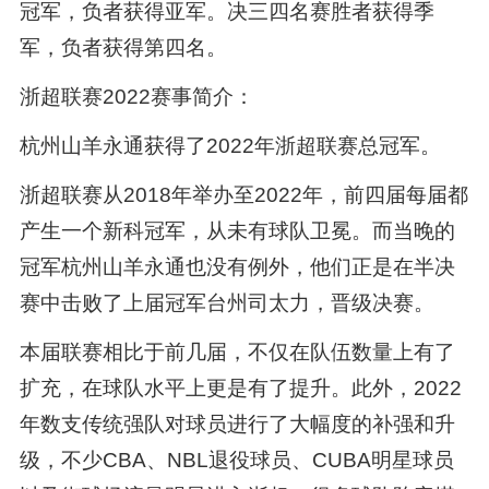
冠军，负者获得亚军。决三四名赛胜者获得季
军，负者获得第四名。
浙超联赛2022赛事简介：
杭州山羊永通获得了2022年浙超联赛总冠军。
浙超联赛从2018年举办至2022年，前四届每届都
产生一个新科冠军，从未有球队卫冕。而当晚的
冠军杭州山羊永通也没有例外，他们正是在半决
赛中击败了上届冠军台州司太力，晋级决赛。
本届联赛相比于前几届，不仅在队伍数量上有了
扩充，在球队水平上更是有了提升。此外，2022
年数支传统强队对球员进行了大幅度的补强和升
级，不少CBA、NBL退役球员、CUBA明星球员