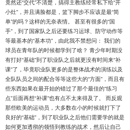
竟然还“交代”不清楚，搞得主教练经常私下给“开
小灶”，并且满脸都是，篮下脚步不应该是最“简
单”的吗？这样的无奈表情。 甚至有很多的“国
手”，到了国家队之后还要练习运球、防守动作等
等最基本的“基本功”，由此我不禁想问： 我们的
球员在青年队的时候都学到了啥？ 青少年时期没
有打好“基础”到了职业队之后就更没有时间来“补
课”了，毕竟职业队更多的是整体战术的演练以及
全队队员之间的配合等等这些大的“方面”，而且有
些东西如果在最开始的错过了那个最佳的“练习
点”后面再想“补课”也有点不太来得及了。 而反观
那些欧美的运动员，大多数在小的时候就打下了
良好的“基础”，到了职业队之后他们需要学的就是
如何更加透彻的领悟到教练的战术，然后让自己