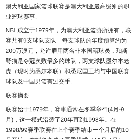
澳大利亚国家篮球联赛是澳大利亚最高级别的职
业篮球赛事。
NBL成立于1979年，为澳大利亚篮协所拥有，联
赛共有9支球队支队。每支球队的年度预算约为
200万澳元，允许雇用两名非本国籍球员，珀斯
野猫是夺冠次数最多的球队，两支球队墨尔本老
虎（现时为墨尔本联）和悉尼国王均与中国联赛
球队及中国男篮有过交手。
联赛摘要
联赛始于1979年，赛事通常在冬季举行(4月-9
月)，这一模式沿袭了20年直到1998年。在
1998/99赛季联赛在上个赛季结束一个月后的10