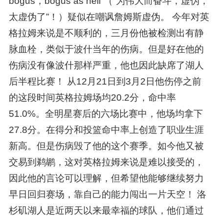
bogus，bogus as hell”（“为伟大而奋斗，虚伪，
太虚伪了”！）疑似在嘲讽詹姆斯虚伪。 今年对英
格拉姆来说是不顺利的，三月份他被检测出有静
脉血栓，类似于波什当年的伤病。但是好在他的
伤病没有像波什那样严重，他也因此缺席了湖人
后半程比赛！ 从12月21日到3月2日他伤停之前
的这段时间英格拉姆场均20.2分，命中率
51.0%。全明星赛后的六场比赛中，他场均拿下
27.8分。在得分和投篮命中率上创造了职业生涯
新高。但是伤病毁了他的这个赛季。如今他又被
交易到鹈鹕，这对英格拉姆来说是难以接受的，
因此他的言论可以理解，但希望他能够继续努力
早日回归赛场，靠自己的能力闯出一片天空！ 洛
杉矶湖人是近两天以来最幸福的球队，他们通过