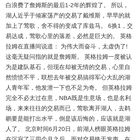
白浪费了詹姆斯的最后1-2年的辉煌了。 所以，
湖人近乎于倾家荡产的交易了戴维斯，早早的就
加上了莺歌，舍不得的变成了库兹马。 6换1，交
易达成，莺歌心里的落差，必然是巨大的。 英格
拉姆在直播间说道： 为伟大而奋斗，太虚伪了!
这毫无疑问指的就是詹姆斯。 英格拉姆一度被认
为是建队基石，但现在却被无情的交易，心里自
然愤愤不平，联想去年被交易搞得军心大乱的湖
人青年军，他发泄一下也不足为奇。 但英格拉姆
完全不必太过在意，NBA既是生意场，也是名利
场，来来往往的交易而已，莺歌离开湖人，去鹈
鹕要是能打出水平，倒是该后悔的，应该就是湖
人了。 北京时间6月20日，前湖人榜眼英格拉姆
在沉寂了三四个月之后，面对交易终于发声，在