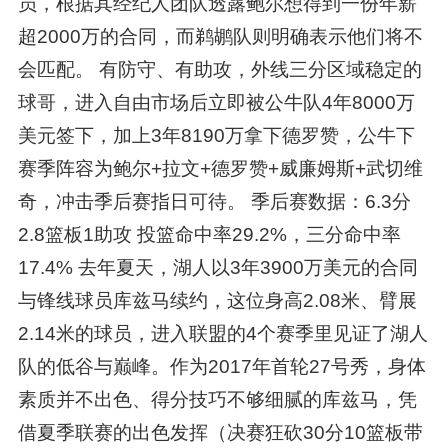
员，根据其经纪人团队透露鲍尔想得到一份年薪
超2000万的合同，而鹈鹕队则明确表示他们将不
会匹配。 有防守、有助攻，外线三分区域稳定的
球哥，进入自由市场后立即被公牛队4年8000万
美元签下，加上3年8190万拿下德罗赞，公牛下
赛季阵容为鲍尔+拉文+德罗赞+威廉姆斯+武切维
奇，冲击季后赛指日可待。 季后赛数据：6.3分
2.8篮板1助攻 投篮命中率29.2%，三分命中率
17.4% 去年夏天，湖人以3年3900万美元的合同
与锋线球员库兹马续约，这位身高2.08米、臂展
2.14米的球员，进入联盟的4个赛季里见证了湖人
队的低谷与巅峰。作为2017年首轮27号秀，身体
素质并不出色、得分技巧不够细腻的库兹马，凭
借夏季联赛的出色发挥（决赛狂砍30分10篮板带