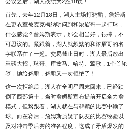
会议之后，湖人战绩为2胜10负！
首先，去年12月18日，湖人主场打鹈鹕，詹姆斯
在更衣室被麦克梅纳明问到和浓眉哥一起打球，
什么感觉？詹姆斯表示，那会相当好，很棒，不
可思议的。紧跟着，湖人就频繁的和浓眉哥的名
字联系在了一起。交易截止日时，湖人最后放出
重磅大招，球哥、库兹马、哈特、莺歌，1个首轮
签，抛给鹈鹕，鹈鹕又一次拒绝了！
这一次拒绝后，湖人在全明星周末回来，已经跌
倒了西部第十，当时詹姆斯宣布提前开启全力詹
模式，但紧跟着，湖人就在与鹈鹕的比赛中输了
球。而在赛后，詹姆斯质疑了队友的比赛经验以
及对冲击季后赛的准备程度，这成了矛盾爆发的