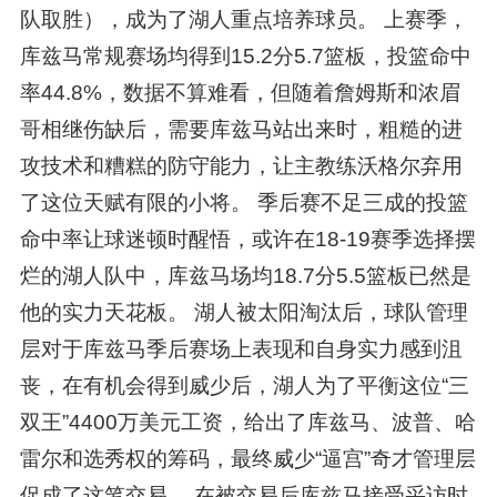
队取胜），成为了湖人重点培养球员。 上赛季，
库兹马常规赛场均得到15.2分5.7篮板，投篮命中
率44.8%，数据不算难看，但随着詹姆斯和浓眉
哥相继伤缺后，需要库兹马站出来时，粗糙的进
攻技术和糟糕的防守能力，让主教练沃格尔弃用
了这位天赋有限的小将。 季后赛不足三成的投篮
命中率让球迷顿时醒悟，或许在18-19赛季选择摆
烂的湖人队中，库兹马场均18.7分5.5篮板已然是
他的实力天花板。 湖人被太阳淘汰后，球队管理
层对于库兹马季后赛场上表现和自身实力感到沮
丧，在有机会得到威少后，湖人为了平衡这位“三
双王”4400万美元工资，给出了库兹马、波普、哈
雷尔和选秀权的筹码，最终威少“逼宫”奇才管理层
促成了这笔交易。 在被交易后库兹马接受采访时