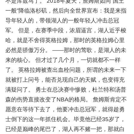
不是库兹马了。 2018年夏天，詹姆斯如同“国王
一般”降临洛杉矶，然后向全世界宣布：我是来指
导年轻人的，带领湖人的一般年轻人冲击总冠
军。 但是，在赛季中段，浓眉逼宫，湖人近乎梭
哈，就是不舍得英格拉姆，那时的英格拉姆心里
必然是骄傲万分。 ——那时的莺歌，是湖人的未
来的核心。 但才过了几个月，一切就都不一样
了。 英格拉姆被查出血栓问题，所谓的未来一下
就被打上问号，能否兑现自己的天赋，也变得充
满疑问了。 勇士在总决赛中惨败，杜兰特和汤普
森的伤势直接改变了NBA的格局。 詹姆斯肯定不
愿意在等待下去了，他要冲击总冠军，就得趁勇
士倒下的这一年抓住机会。毕竟他已经35岁了，
已经是巅峰的尾巴了，湖人再不赌一把，那就白