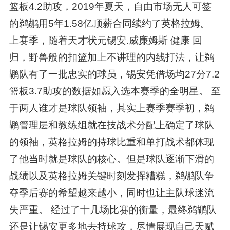
篮板4.2助攻，2019年夏天，自由市场无人可签
的鹈鹕用5年1.58亿顶薪合同续约了英格拉姆。
上赛季，随着天才状元锡安.威廉姆斯 健康 回
归，野兽般的扣篮加上不讲理的内线打法，让鹈
鹕队有了一批忠实的球员，锡安凭借场均27分7.2
篮板3.7助攻的数据如愿入选本赛季的全明星。 至
于两人谁才是球队领袖，其实上赛季赛季初，鹈
鹕管理层和教练组就在技战术分配上确定了球队
的领袖，英格拉姆的持球比重和单打战术都体现
了他当时就是球队的核心。但是球队逐渐下滑的
战绩以及英格拉姆关键时刻发挥糟糕，鹈鹕队争
夺季后赛的希望越来越小，同时也让主队球迷流
失严重。 经过了十几场比赛的衡量，最终鹈鹕队
还是让锡安更多地去持球攻，尽情展现自己天赋