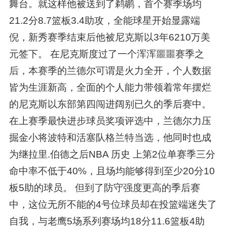
舞台。就这样他被送到了鹈鹕，首个赛季场均
21.2分8.7篮板3.4助攻，全能球星开始显露端
倪，新秀赛季结束后他被尼克斯以3年6210万美
元签下。 在尼克斯度过了一个浑浑噩噩赛季之
后，本赛季的兰德尔可谓是火力全开，个人数据
皆为生涯新高，全面的个人能力带领着常年摆烂
的尼克斯以东部第四闯进阔别已久的季后赛中。
在上赛季最快进步球员奖项评选中，兰德尔力压
掘金小将波特和活塞队格兰特当选，他同时也成
为继拉里.伯德之后NBA 历史 上第2位单赛季三分
命中率不低于40%，且场均能够得到至少20分10
板5助的球员。 但到了防守强度更高的季后赛
中，这位无所不能的4号位球员却在投篮端迷失了
自我，与老鹰5场系列赛场均18分11.6篮板4助