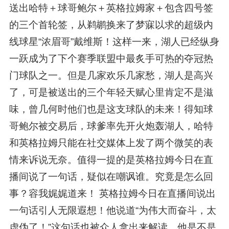
送出哈特＋球哥鲍尔＋英格拉姆家＋包含四号签
的三个首轮签，从鹈鹕换来了梦寐以求的超级内
线球星“浓眉哥”戴维斯！这样一来，湖人已经纵身
一跃成为了下个赛季联盟中最炙手可热的夺冠热
门球队之一。但是几家欢乐几家愁，湖人是高兴
了，可是被送出的三个年轻天赋心里肯定不是滋
味，曾几何时他们也是这支球队的未来！得知球
哥鲍尔被交易后，球爹率先开火炮轰湖人，哈特
和英格拉姆只能在社交媒体上发了两个微笑的表
情来诉说无奈。值得一提的是英格拉姆今日在直
播间说了一句话，疑似在嘲讽谁。究竟是怎么回
事？容我娓娓道来！ 英格拉姆今日在直播间说出
一句话引人无限遐想！他说道“为伟大而奋斗，太
虚伪了！”这句话也被众人拿出来解读，他是不是