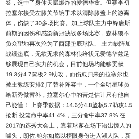
签，选中了身体天赋爆炸的爱德华兹。但赛季初
拉塞尔接受左膝关节镜手术以清除膝盖上的游离
体，伤缺了30多场比赛。加上球队主力中锋唐斯
前期的因伤和感染新冠缺战多场比赛，森林狼不
负众望地再次沦为了西部垫底球队。 主力缺阵加
战绩垫底，无欲无求的森林狼给状元爱德华兹足
够展现自己实力的机会，目前他场均能够贡献
19.3分4.7篮板2.9助攻，而伤愈归来的拉塞尔也
被主教练安排到了替补阵容中，一个全明星球员
给新秀做替补，拉塞尔心中的苦楚估计只有他自
己能懂！ 上赛季数据：14.6分4.8篮板5.7助攻1.5
抢断 投篮命中率41.4%，三分命中率37.8% 在
2017的选秀大会上，靠着球爹在场下语出惊人的
噱头，朗佐.鲍尔如愿以榜眼身份进入湖人队，新