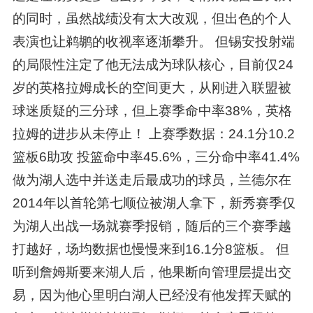
的同时，虽然战绩没有太大改观，但出色的个人
表演也让鹈鹕的收视率逐渐攀升。 但锡安投射端
的局限性注定了他无法成为球队核心，目前仅24
岁的英格拉姆成长的空间更大，从刚进入联盟被
球迷质疑的三分球，但上赛季命中率38%，英格
拉姆的进步从未停止！ 上赛季数据：24.1分10.2
篮板6助攻 投篮命中率45.6%，三分命中率41.4%
做为湖人选中并送走后最成功的球员，兰德尔在
2014年以首轮第七顺位被湖人拿下，新秀赛季仅
为湖人出战一场就赛季报销，随后的三个赛季越
打越好，场均数据也慢慢来到16.1分8篮板。 但
听到詹姆斯要来湖人后，他果断向管理层提出交
易，因为他心里明白湖人已经没有他发挥天赋的