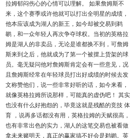
拉姆郁闷伤心的心情可以理解。 如果詹姆斯不
来，这个赛季或许他就可以打出全明星的成绩，
他本应该成为湖人的新王，如今却被交易到鹈
鹕，和一众年轻人再次争夺球权。当初的英格拉
姆是湖人的非卖品，无论是谁都换不到，可詹姆
斯来到之后，他就成为了第一个被摆上货架的球
员。毫无疑问他对詹姆斯肯定会有一些意见，况
且詹姆斯经常在年轻球员打出好成绩的时候去发
文称赞他们，说一些非常好听的话，如今来看，
就像英格拉姆所说那样，可能真的虚伪吧！ 其实
也没有什么好抱怨的，毕竟这就是残酷的竞技 体
育 ，说再多话都没有用，英格拉姆的天赋很高，
也有非常出色的实力，湖人的这笔交易也被看做
拿未来赌明天，真正的赢家搞不好会是鹈鹕。英