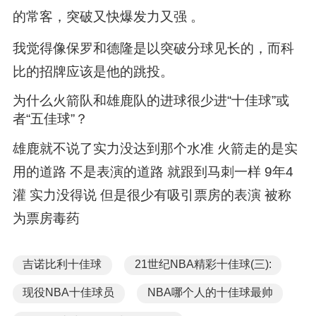
的常客，突破又快爆发力又强 。
我觉得像保罗和德隆是以突破分球见长的，而科
比的招牌应该是他的跳投。
为什么火箭队和雄鹿队的进球很少进“十佳球”或
者“五佳球”？
雄鹿就不说了实力没达到那个水准 火箭走的是实
用的道路 不是表演的道路 就跟到马刺一样 9年4
灌 实力没得说 但是很少有吸引票房的表演 被称
为票房毒药
吉诺比利十佳球
21世纪NBA精彩十佳球(三):
现役NBA十佳球员
NBA哪个人的十佳球最帅