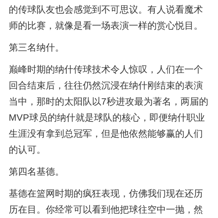
的传球队友也会感觉到不可思议。有人说看魔术
师的比赛，就像是看一场表演一样的赏心悦目。
第三名纳什。
巅峰时期的纳什传球技术令人惊叹，人们在一个
回合结束后，往往仍然沉浸在纳什刚结束的表演
当中，那时的太阳队以7秒进攻最为著名，两届的
MVP球员的纳什就是球队的核心，即便纳什职业
生涯没有拿到总冠军，但是他依然能够赢的人们
的认可。
第四名基德。
基德在篮网时期的疯狂表现，仿佛我们现在还历
历在目。你经常可以看到他把球往空中一抛，然