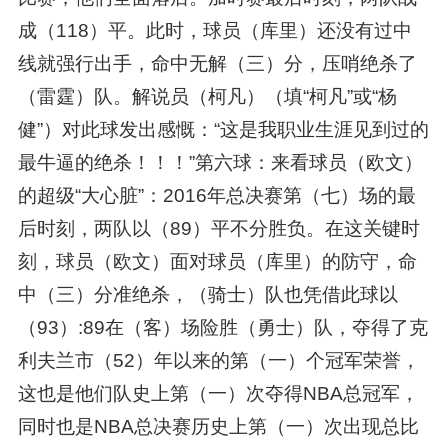
成（118）平。此时，球员（库里）还没有过中
线就强行出手，命中无解（三）分，压哨绝杀了
（雷霆）队。解说员（柯凡）（填“柯凡”或“杨
健”）对此球发出感慨：“这是我职业生涯见到过的
最牛逼的绝杀！！！”第六球：来看球员（欧文）
的超级“大心脏”：2016年总决赛第（七）场的最
后时刻，两队以（89）平不分胜负。在这关键时
刻，球员（欧文）面对球员（库里）的防守，命
中（三）分准绝杀，（骑士）队也凭借此球以
（93）:89在（客）场险胜（勇士）队，夺得了克
利夫兰市（52）年以来的第（一）个冠军荣誉，
这也是他们队史上第（一）次夺得NBA总冠军，
同时也是NBA总决赛历史上第（一）次出现总比