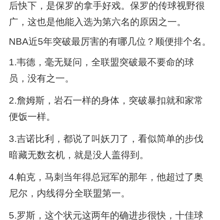
后快下，是保罗的拿手好戏。保罗的传球视野很
广，这也是他能入选为第六名的原因之一。
NBA近5年突破最厉害的有哪几位？顺便排个名。
1.韦德，毫无疑问，全联盟突破最不要命的球
员，没有之一。
2.詹姆斯，岩石一样的身体，突破暴扣就和家常
便饭一样。
3.吉诺比利，都说了叫妖刀了，看似简单的步伐
暗藏无数玄机，就是没人盖得到。
4.帕克，马刺当年得总冠军的那年，他超过了奥
尼尔，内线得分全联盟第一。
5.罗斯，这个状元这两年的确进步很快，十佳球