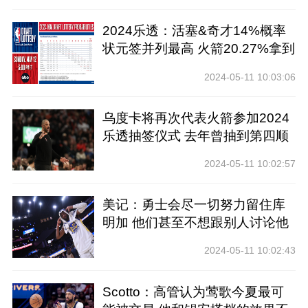
2024乐透：活塞&奇才14%概率
状元签并列最高 火箭20.27%拿到
前四
2024-05-11 10:03:06
乌度卡将再次代表火箭参加2024
乐透抽签仪式 去年曾抽到第四顺
位
2024-05-11 10:02:57
美记：勇士会尽一切努力留住库
明加 他们甚至不想跟别人讨论他
2024-05-11 10:02:43
Scotto：高管认为莺歌今夏最可