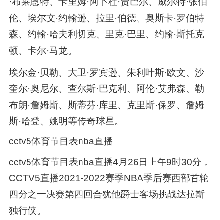
·布莱恩特、卡里姆·阿卜杜·贾巴尔、威尔特·张伯
伦、埃尔文·约翰逊、拉里·伯德、奥斯卡·罗伯特
森、约翰·哈夫利切克、里克·巴里、约翰·斯托克
顿、卡尔·马龙。
埃尔金·贝勒、大卫·罗宾逊、朱利叶斯·欧文、沙
奎尔·奥尼尔、查尔斯·巴克利、阿伦·艾弗森、勒
布朗·詹姆斯、斯蒂芬·库里、克里斯·保罗、詹姆
斯·哈登、姚明等传奇球星。
cctv5体育节目表nba直播
cctv5体育节目表nba直播4月26日上午9时30分，
CCTV5直播2021-2022赛季NBA季后赛西部首轮
四分之一决赛第四回合犹他爵士客场挑战达拉斯
独行侠。