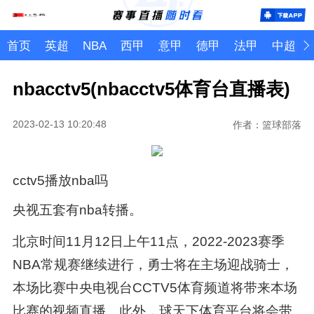
首页
英超
NBA
西甲
意甲
德甲
法甲
中超
nbacctv5(nbacctv5体育台直播表)
2023-02-13 10:20:48
作者：篮球部落
cctv5播放nba吗
央视五套有nba转播。
北京时间11月12日上午11点，2022-2023赛季
NBA常规赛继续进行，勇士将在主场迎战骑士，
本场比赛中央电视台CCTV5体育频道将带来本场
比赛的视频直播。此外，球天下体育平台将会带