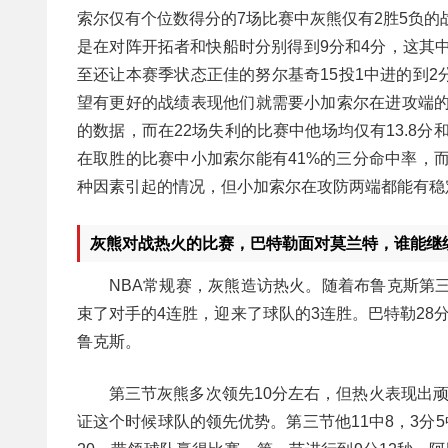
索尔仅有个位数得分的7场比赛中灰熊仅有2胜5负的
是在对阵开拓者和快船时分别得到9分和4分，这其中
至还让本赛季状态正佳的努尔基奇15投1中进的到
望有更好的战绩表现他们就需要小加索尔在进攻端的帮助
的数据，而在22场失利的比赛中他场均仅有13.8
在取胜的比赛中小加索尔能有41%的三分命中率，而
种因素引起的情况，但小加索尔在攻防两端都能有稳
灰熊对战热火的比赛，巴特勒面对莫兰特，谁能继
NBA常规赛，灰熊造访热火。随着布鲁克斯第三节
束了对手的4连胜，迎来了球队的3连胜。巴特勒28
鲁克斯。
第三节灰熊多次领先10分左右，但热火表现出
证这个时候球队的领先优势。第三节他11中8，3分