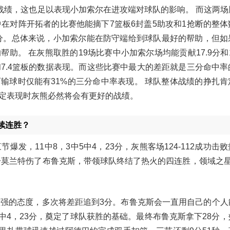
战绩，这也足以表现小加索尔在进攻端对球队的影响。 而这两场
在对阵开拓者的比赛他能摘下7篮板6封盖5助攻和1抢断的整体
2分。总体来说，小加索尔能在防守端给到球队最好的帮助，但如
。 在灰熊取胜的19场比赛中小加索尔场均能贡献17.9分和1
分和7.4篮板的数据表现。而这些比赛中最大的差距就是三分命中
输球时仅能有31%的三分命中率表现。 球队整体战绩的挣扎肯
定表现时灰熊必然将会有更好的战绩。
续连胜？
爆发，11中8，3中5中4，23分，灰熊客场124-112成功击
分莫兰特伤了布鲁克斯，带领球队终结了热火的四连胜，领域之星
顽强的态度，多次将差距追到3分。布鲁克斯会一直用自己的个人
5中4，23分，奠定了球队获胜的基础。最终布鲁克斯拿下28分