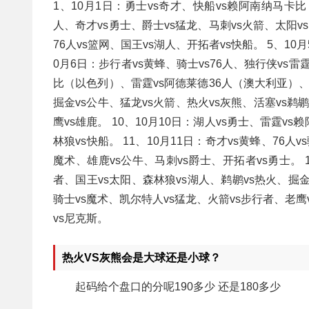
1、10月1日：勇士vs奇才、快船vs赖阿南纳马卡比
人、奇才vs勇士、爵士vs猛龙、马刺vs火箭、太阳v
76人vs篮网、国王vs湖人、开拓者vs快船。 5、10
0月6日：步行者vs黄蜂、骑士vs76人、独行侠vs雷
比（以色列）、雷霆vs阿德莱德36人（澳大利亚）、魔
掘金vs公牛、猛龙vs火箭、热火vs灰熊、活塞vs鹈
鹰vs雄鹿。 10、10月10日：湖人vs勇士、雷霆
林狼vs快船。 11、10月11日：奇才vs黄蜂、76人v
魔术、雄鹿vs公牛、马刺vs爵士、开拓者vs勇士。 1
者、国王vs太阳、森林狼vs湖人、鹈鹕vs热火、掘金vs
骑士vs魔术、凯尔特人vs猛龙、火箭vs步行者、老鹰
vs尼克斯。
热火VS灰熊会是大球还是小球？
起码给个盘口的分呢190多少 还是180多少