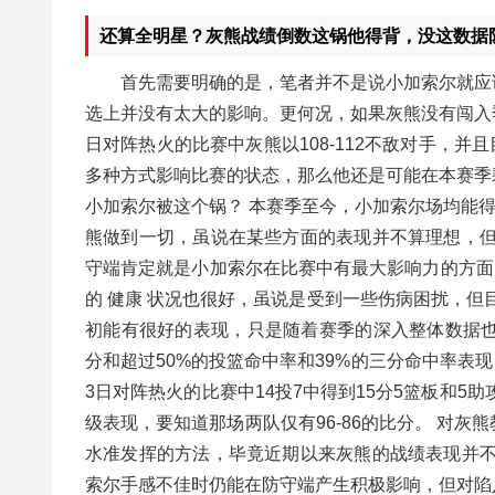
还算全明星？灰熊战绩倒数这锅他得背，没这数据
首先需要明确的是，笔者并不是说小加索尔就应
选上并没有太大的影响。更何况，如果灰熊没有闯入季
日对阵热火的比赛中灰熊以108-112不敌对手，并
多种方式影响比赛的状态，那么他还是可能在本赛季
小加索尔被这个锅？ 本赛季至今，小加索尔场均能得到
熊做到一切，虽说在某些方面的表现并不算理想，但
守端肯定就是小加索尔在比赛中有最大影响力的方面，
的 健康 状况也很好，虽说是受到一些伤病困扰，但
初能有很好的表现，只是随着赛季的深入整体数据也随
分和超过50%的投篮命中率和39%的三分命中率表现，
3日对阵热火的比赛中14投7中得到15分5篮板和5
级表现，要知道那场两队仅有96-86的比分。 对
水准发挥的方法，毕竟近期以来灰熊的战绩表现并不
索尔手感不佳时仍能在防守端产生积极影响，但对陷