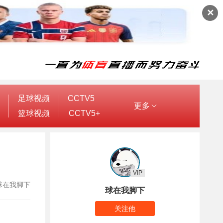
✕
足球视频
CCTV5
更多
篮球视频
CCTV5+
VIP
者：球在我脚下
球在我脚下
关注他