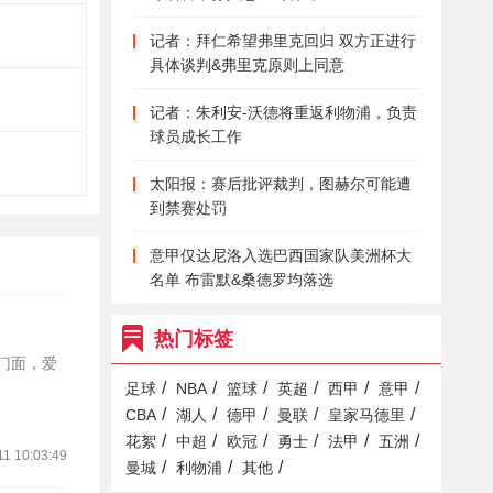
记者：拜仁希望弗里克回归 双方正进行
具体谈判&弗里克原则上同意
记者：朱利安-沃德将重返利物浦，负责
球员成长工作
太阳报：赛后批评裁判，图赫尔可能遭
到禁赛处罚
意甲仅达尼洛入选巴西国家队美洲杯大
名单 布雷默&桑德罗均落选
热门标签
的门面，爱
/
/
/
/
/
/
足球
NBA
篮球
英超
西甲
意甲
/
/
/
/
/
CBA
湖人
德甲
曼联
皇家马德里
/
/
/
/
/
/
花絮
中超
欧冠
勇士
法甲
五洲
11 10:03:49
/
/
/
曼城
利物浦
其他