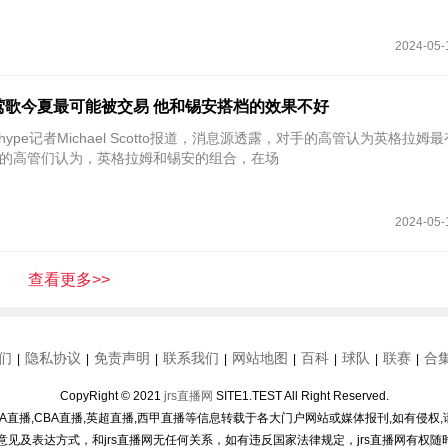
2024-05-
认为莺歌今夏最可能被交易 他和锡安搭档的效果不好
pshype记者Michael Scotto报道，消息源透露，对手的高管认为英格拉姆
的高管们认为，英格拉姆和锡安的组合，在场
2024-05-
查看更多>>
们
隐私协议
免责声明
联系我们
网站地图
百科
球队
联赛
合
|
|
|
|
|
|
|
|
CopyRight © 2021
jrs直播网
SITE1.TEST All Right Reserved.
BA直播,CBA直播,英超直播,西甲直播等信息转载于各大门户网站或媒体报刊,如有侵权,
人意见及表达方式，和jrs直播网无任何关系，如有违反国家法律规定，jrs直播网有权