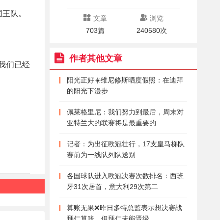
国王队。
文章
浏览
703篇
240580次
作者其他文章
我们已经
阳光正好☀️维尼修斯晒度假照：在迪拜
的阳光下漫步
佩莱格里尼：我们努力到最后，周末对
亚特兰大的联赛将是最重要的
记者：为出征欧冠壮行，17支皇马梯队
赛前为一线队列队送别
各国球队进入欧冠决赛次数排名：西班
牙31次居首，意大利29次第二
算账无果❌昨日多特总监表示想决赛战
拜仁算账，但拜仁未能晋级