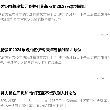
奇才14%概率状元签并列最高 火箭20.27%拿到前四
NBA官方宣布今年的乐透抽签仪式将于当地时间5月12日下午三点在芝加哥
中活塞和奇才拿到状元签的概率最高，均
2024-05-
箭参加2024乐透抽签仪式 去年曾抽到第四顺位
NBA官方宣布今年的乐透抽签仪式将于当地时间5月12日下午三点在芝加哥
o报道，消息源透露，火箭主帅乌度卡将连续第二
2024-05-
努力留住库明加 他们甚至不想跟别人讨论他
SPN记者Ramona Shelburne在《95.7 The Game》播客节目中透露
士会尽一切努力留住库明加，他们甚至不想（