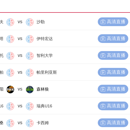
vs
高清直播
夫
沙勒
vs
高清直播
塔
伊特宏达
vs
高清直播
托
智利大学
vs
高清直播
帕
帕里利亚斯
vs
高清直播
阳
森林狼
vs
高清直播
16
瑞典U16
vs
高清直播
桑
卡西姆