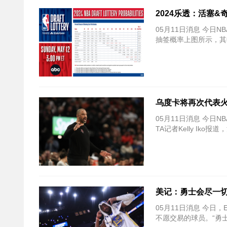
2024乐透：活塞&
05月11日消息 今日
抽签概率上图所示，其
乌度卡将再次代表火
05月11日消息 今日
TA记者Kelly Ik
美记：勇士会尽一切
05月11日消息 今日，E
不愿交易的球员。“勇