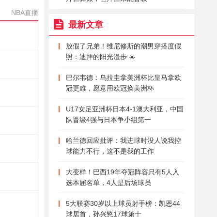
NBA直播
最新文章
放假了兄弟！维尼修斯的潮男穿搭度假
照：迪拜的阳光漫步 ☀️
巴尔韦德：乌拉圭拿美洲杯比皇马拿欧
冠更难，愿意用欧冠换美洲杯
U17女足亚洲杯日本4-1澳大利亚，中国
队晋级4强与日本争小组第一
哈兰德回应批评：我进球时没人说我控
球能力不行，这不是我的工作
大变样！巴西19年夺冠阵容只有5人入
选本届名单，4人是后场球员
5大联赛30岁以上球员射手榜：凯恩44
球居首，孙兴慜17球第十