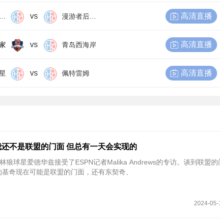
vs
高清直播
尔比恩后备队
漫游者后备队
vs
高清直播
家
青岛西海岸
vs
高清直播
星
佩特雷姆
还不是联盟的门面 但总有一天会实现的
林狼球星爱德华兹接受了ESPN记者Malika Andrews的专访。谈到联盟
约基奇现在可能是联盟的门面，还有东契奇、
2024-05-