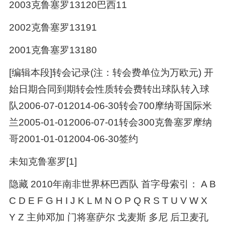
2003克鲁塞罗13120巴西11
2002克鲁塞罗13191
2001克鲁塞罗13180
[编辑本段]转会记录(注：转会费单位为万欧元) 开
始日期合同到期转会性质转会费转出球队转入球
队2006-07-012014-06-30转会700摩纳哥国际米
兰2005-01-012006-07-01转会300克鲁塞罗摩纳
哥2001-01-012004-06-30签约
未知克鲁塞罗[1]
隐藏 2010年南非世界杯巴西队 首字母索引： A B
C D E F G H I J K L M N O P Q R S T U V W X
Y Z 主帅邓加 门将塞萨尔 戈麦斯 多尼 后卫麦孔