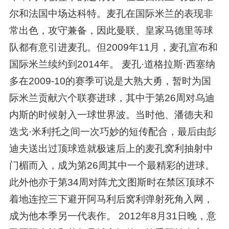
尔和法国中场达科特。麦孔在国际米兰的表现非
常出色，攻守兼备，因此曼联、皇家马德里等球
队都有意引进麦孔。但2009年11月，麦孔宣布和
国际米兰续约到2014年。 麦孔·道格拉斯·西塞纳
多在2009-10的赛季可说是大熟大勇，暂时为国
际米兰贡献六个联赛进球，其中于第26周对乌迪
内斯的时候射入一球世界波。当时他、潘德夫和
迭戈·米利托之间一次巧妙的短传配合，最后由彭
迪夫送出过顶球造就极速后上的麦孔窝利抽射中
门楣而入，成为第26周其中一个最精彩的进球。
此外他亦于第34周对阵尤文图斯时在禁区顶球不
着地连控三下避开阿马利后窝利弹射死角入网，
成为他本季另一代表作。 2012年8月31日晚，意