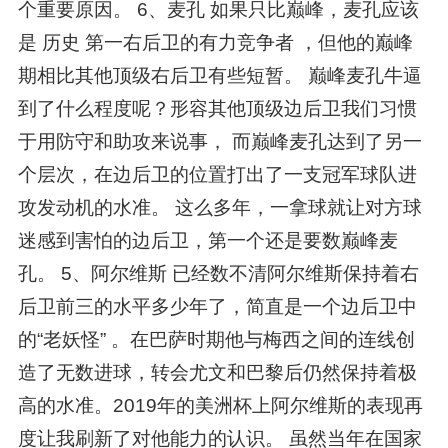
个重要原因。 6、麦孔 如果只比巅峰，麦孔应该
是 历史 第一右后卫的有力竞争者 ，但他的巅峰
期相比其他顶级右后卫有些短暂。 巅峰麦孔牛逼
到了什么程度呢？形容其他顶级边后卫我们习惯
于用防守和助攻来说事， 而巅峰麦孔达到了另一
个层次，在边后卫的位置打出了一支冠军球队进
攻发动机的水准。 这么多年，一拿球就让对方球
迷感到害怕的边后卫，第一个还是要数巅峰麦
孔。 5、阿尔维斯 已经数不清阿尔维斯保持着右
后卫前三的水平多少年了，简直是一个边后卫中
的“老妖怪” 。在巴萨时期他与梅西之间的连线创
造了无数进球，转会尤文和巴黎后仍然保持着极
高的水准。2019年的美洲杯上阿尔维斯的表现再
度让我刷新了对他能力的认识。 虽然当年在国家