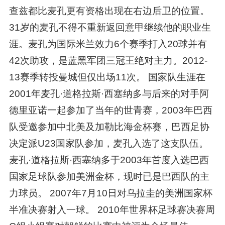
查兹都比麦孔更有资格出现在右边后卫的位置。
31岁的麦孔不得不重新返回意甲继续他的职业生
涯。麦孔为国际米兰效力6个赛季打入20球并有
42次助攻，是蓝黑军团三冠王绝对主力。2012-
13赛季转投曼城但仅出场11次。 国家队生涯在
2001年麦孔·道格拉斯·西塞纳多与后来的对手阿
德里亚诺一起参加了当年的世青赛，2003年巴西
队受邀参加中北美及加勒比海金杯赛，巴西足协
决定派U23国家队参加，麦孔入选了这支队伍。
麦孔·道格拉斯·西塞纳多于2003年首度入选巴西
国家足球队参加美洲金杯，现时已是巴西队的主
力球员。 2007年7月10日对乌拉圭的美洲国家杯
半准决赛射入一球。 2010年世界杯足球赛决赛周