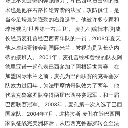
场上不知疲倦的奔跑能力，和巴西球员出色的技
术也是他在右路长途奔袭的法宝，攻防俱佳，是
当今足坛最为强劲的右路选手。他被许多专家和
球迷视为“世界第一右后卫”。 麦孔4 [编辑本段]成
长经历麦孔曾经巴西青年队的一员，2006年夏天
他从摩纳哥转会到国际米兰，被视为是队长萨内
蒂的接班人。 2001年，麦孔曾经和曾经的队友阿
德里亚诺一起代表巴西参加了阿根廷世青赛。在
加盟国际米兰之前，麦孔为巴西联赛的克鲁塞罗
队效力过四年，为法甲摩纳哥队效力了两年，他
代表克鲁塞罗队夺得两届巴西杯赛冠军，和一届
巴西联赛冠军。 2003年，麦孔第一次入选了巴西
国家队。2004年7月，道格拉斯·麦孔在随巴西国
家队征战完美洲杯后，从巴西克鲁塞罗转会至法