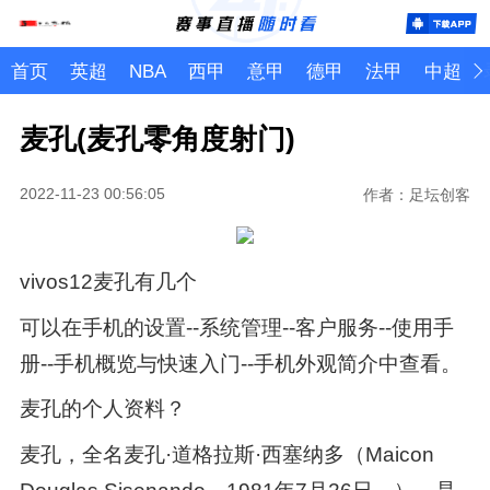
首页
英超
NBA
西甲
意甲
德甲
法甲
中超
麦孔(麦孔零角度射门)
2022-11-23 00:56:05
作者：足坛创客
vivos12麦孔有几个
可以在手机的设置--系统管理--客户服务--使用手
册--手机概览与快速入门--手机外观简介中查看。
麦孔的个人资料？
麦孔，全名麦孔·道格拉斯·西塞纳多（Maicon