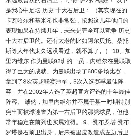
永远最喜欢的右后卫，“小将”萨内蒂镇贴！ 以下
是我心中足坛 历史 十大右后卫： （其实现在的
卡瓦哈尔和基米希也非常强，按照这几年他们的
表现如果在持续几年，未来是完全可以竞争 历史
十大右后卫的。还有太老的比如阿尔贝托、桑托
斯等人年代太久远没看过，就不算了。） 10、加
里内维尔 作为曼联92班的一员，内维尔在曼联取
得了巨大的成就。为曼联出场了600多场比赛，
拿到了8次英超联赛冠军，5次入选赛季最佳阵
容。并在2002年入选了英超官方评选的十年最佳
阵容。 诚然，加里内维尔并不属于某一时期特别
突出而被球迷誉为第一右后卫的那类球员，但他
常年稳定在前列也实属难得。 9、赞布罗塔 赞布
罗塔是右前卫出身，后来被里皮改造成左边后卫