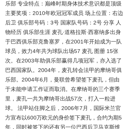
乐部 专业特点：巅峰时期身体技术意识都是顶级
主要奖项：2010年欧冠冠军成员 场上位置：右边
后卫 俱乐部号码：3号 国家队号码：2号 分享 人
物经历 俱乐部生涯 麦孔·道格拉斯·西塞纳多出身
于巴西俱乐部克鲁塞罗，在2001年开始成为一队
球员，效力4年共为球队出场57 麦孔 图册 15张
次。在2003年助俱乐部赢得几项冠军，亦入选了
巴西国家队。2004年，麦孔转会法甲的摩纳哥俱
乐部。2004年6月，曼联曾希望签下麦孔，但由
于未能申请工作证而取消。在摩纳哥的三个赛季
里，麦孔一共为摩纳哥出战57次，打入一粒进
球。 法甲站住脚之后，2006年7月，国际米兰官
方宣布以600万欧元的身价签下麦孔，合约为期5
年，同时被签下的还有另一位巴西后卫马克斯维