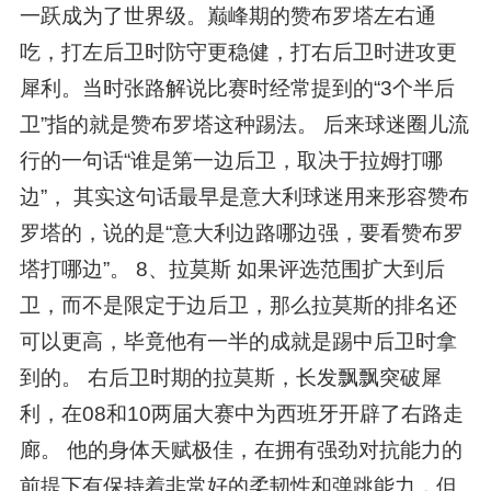
一跃成为了世界级。巅峰期的赞布罗塔左右通
吃，打左后卫时防守更稳健，打右后卫时进攻更
犀利。当时张路解说比赛时经常提到的“3个半后
卫”指的就是赞布罗塔这种踢法。 后来球迷圈儿流
行的一句话“谁是第一边后卫，取决于拉姆打哪
边”， 其实这句话最早是意大利球迷用来形容赞布
罗塔的，说的是“意大利边路哪边强，要看赞布罗
塔打哪边”。 8、拉莫斯 如果评选范围扩大到后
卫，而不是限定于边后卫，那么拉莫斯的排名还
可以更高，毕竟他有一半的成就是踢中后卫时拿
到的。 右后卫时期的拉莫斯，长发飘飘突破犀
利，在08和10两届大赛中为西班牙开辟了右路走
廊。 他的身体天赋极佳，在拥有强劲对抗能力的
前提下有保持着非常好的柔韧性和弹跳能力，但