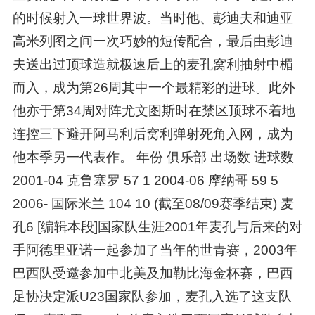
的时候射入一球世界波。当时他、彭迪夫和迪亚
高米列图之间一次巧妙的短传配合，最后由彭迪
夫送出过顶球造就极速后上的麦孔窝利抽射中楣
而入，成为第26周其中一个最精彩的进球。此外
他亦于第34周对阵尤文图斯时在禁区顶球不着地
连控三下避开阿马利后窝利弹射死角入网，成为
他本季另一代表作。 年份 俱乐部 出场数 进球数
2001-04 克鲁塞罗 57 1 2004-06 摩纳哥 59 5
2006- 国际米兰 104 10 (截至08/09赛季结束) 麦
孔6 [编辑本段]国家队生涯2001年麦孔与后来的对
手阿德里亚诺一起参加了当年的世青赛，2003年
巴西队受邀参加中北美及加勒比海金杯赛，巴西
足协决定派U23国家队参加，麦孔入选了这支队