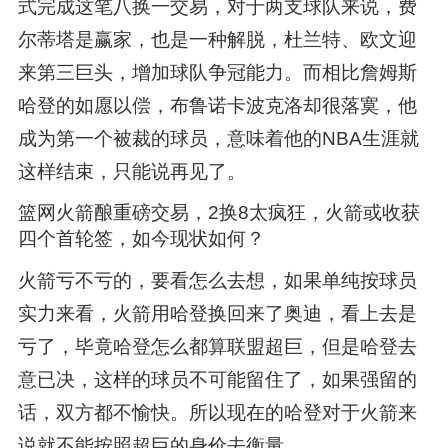
式完成这笔八换一交易，对于两支球队来说，费
尔蒂塔是赢家，也是一种解脱，杜兰特、欧文迎
来第三巨头，增加球队争冠能力。而相比詹姆斯
哈登的如愿以偿，布鲁诺卡波克洛却很落寞，他
成为第一个被裁的球员，意味着他的NBA生涯就
这样结束，只能说再见了。
篮网火箭酿重磅交易，2换8太疯狂，火箭或收获
四个首轮签，如今现状如何？
火箭亏不亏的，要看怎么去想，如果单纯按球员
实力来看，火箭用哈登换回来了奥迪，看上去是
亏了，毕竟哈登怎么都算联盟超巨，但是哈登去
意已决，这样的球员不可能留住了，如果强留的
话，双方都不愉快。所以现在的哈登对于火箭来
说就不能按照超巨的身价去衡量。