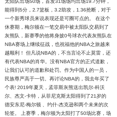
太阳队出场50场，首发31场场均出场19.7分钟，
能得到5分，2.7篮板，3.2助攻，1.36抢断，对于
一个新秀球员来说表现还是可圈可点的。 在这个
休赛期，梅尔顿在一笔交易中被太阳队交易到了
灰熊队，新赛季的他将身披0号球衣代表灰熊队在
NBA赛场上继续征战，也祝福他的NBA之旅越来
越顺利！ 但凡说NBA的，不当言论不止莫雷，还
有代表NBA的肖华。没有NBA官方的正式道歉，
让我们认可的道歉和处罚。作为中国人的一员，
民族尊严高于一切。再讨论NBA的，我去年买了
个表! 2019年夏天，孟菲斯灰熊送出凯尔-科沃
尔、杰文-卡特，从菲尼克斯太阳得到了21岁的
德安东尼-梅尔顿 、约什-杰克逊和两个未来的次
轮签。 上赛季，梅尔顿为太阳打了50场比赛，场