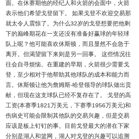
面。在休赛期他的经纪人和火箭的会面中，火箭
表示他们希望戈登留下。 如果戈登不欢迎交易那
就太令人震惊了。为什么32岁的戈登想要把他剩
下的巅峰期花在一支还没有准备好赢球的年轻球
队上呢？他可能喜欢休斯顿，而且显然不会急于
离开。但渴望留下来则是另一回事。 这些情况往
往会自寻烦恼。在重建的早期，火箭很少需要戈
登，至少相对于他帮助其他球队的成本和能力而
言。休斯顿让他为詹姆斯-哈登领导的球队做出贡
献，但现在这支球队已经不复存在了。 戈登的高
工资(本赛季1821万美元，下赛季1956万美元)和
伤病史可能会限制其他队的交易兴趣，但是交易
应该是板上钉钉的事。目前戈登最大的潜在下家
分别是湖人和篮网，湖人对戈登的兴趣可以追溯