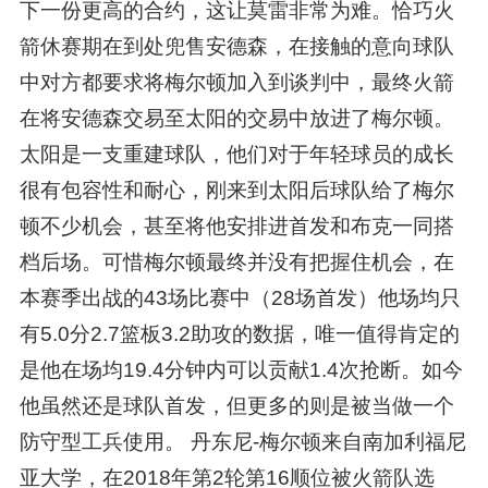
下一份更高的合约，这让莫雷非常为难。恰巧火
箭休赛期在到处兜售安德森，在接触的意向球队
中对方都要求将梅尔顿加入到谈判中，最终火箭
在将安德森交易至太阳的交易中放进了梅尔顿。
太阳是一支重建球队，他们对于年轻球员的成长
很有包容性和耐心，刚来到太阳后球队给了梅尔
顿不少机会，甚至将他安排进首发和布克一同搭
档后场。可惜梅尔顿最终并没有把握住机会，在
本赛季出战的43场比赛中（28场首发）他场均只
有5.0分2.7篮板3.2助攻的数据，唯一值得肯定的
是他在场均19.4分钟内可以贡献1.4次抢断。如今
他虽然还是球队首发，但更多的则是被当做一个
防守型工兵使用。 丹东尼-梅尔顿来自南加利福尼
亚大学，在2018年第2轮第16顺位被火箭队选