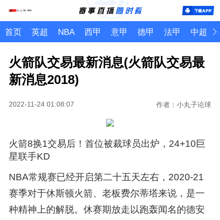
首页
英超
NBA
西甲
意甲
德甲
法甲
中超
火箭队交易最新消息(火箭队交易最
新消息2018)
2022-11-24 01:08:07
作者：小丸子论球
火箭8换1交易后！首位被裁球员出炉，24+10巨
星联手KD
NBA常规赛已经开启第二十五天左右，2020-21
赛季对于休斯顿火箭、老板费尔蒂塔来说，是一
种精神上的解脱。休赛期放走以跑轰闻名的德安