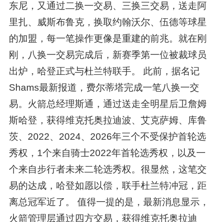
东尼，又通过二换一交易、三换三交易，送走阿
里扎、威斯布鲁克，换取约翰沃尔、伍德等球星
的加盟，每一笔操作更像是重建的前兆。就在刚
刚，八换一交易完成后，新赛季第一位被裁球员
出炉，哈登正式与杜兰特联手。 此前，据名记
Shams最新报道，费尔蒂塔完成一笔八换一交
易。火箭总经理斯通，通过送走全明星后卫詹姆
斯哈登，获得维克托奥拉迪波、艾克萨姆、库鲁
茨、2022、2024、2026年三个不受保护首轮选
秀权，1个来自骑士2022年首轮选秀权，以及一
个来自步行者未来二轮选秀权。很显然，这笔交
易的达成，哈登如愿以偿，联手杜兰特冲冠，距
离总冠军近了。 值得一提的是，最新消息显示，
火箭管理层通过四方交易，获得维克托奥拉迪