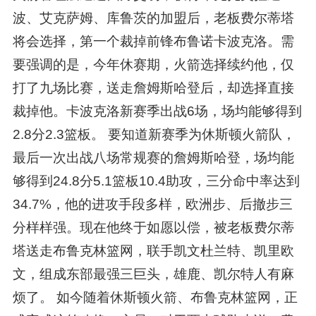
波、艾克萨姆、库鲁茨的加盟后，老板费尔蒂塔
将会选择，第一个裁掉前锋布鲁诺卡波克洛。需
要强调的是，今年休赛期，火箭选择续约他，仅
打了九场比赛，送走詹姆斯哈登后，却选择直接
裁掉他。卡波克洛新赛季出战6场，场均能够得到
2.8分2.3篮板。 要知道新赛季为休斯顿火箭队，
最后一次出战八场常规赛的詹姆斯哈登，场均能
够得到24.8分5.1篮板10.4助攻，三分命中率达到
34.7%，他的进攻手段多样，欧洲步、后撤步三
分样样强。现在他终于如愿以偿，被老板费尔蒂
塔送走布鲁克林篮网，联手凯文杜兰特、凯里欧
文，组成东部最强三巨头，雄鹿、凯尔特人有麻
烦了。 如今随着休斯顿火箭、布鲁克林篮网，正