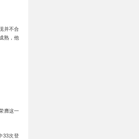
现并不合
成熟，他
年荣膺这一
33次登