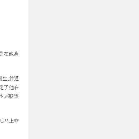
是在他离
回生,并通
定了他在
本届联盟
后马上夺