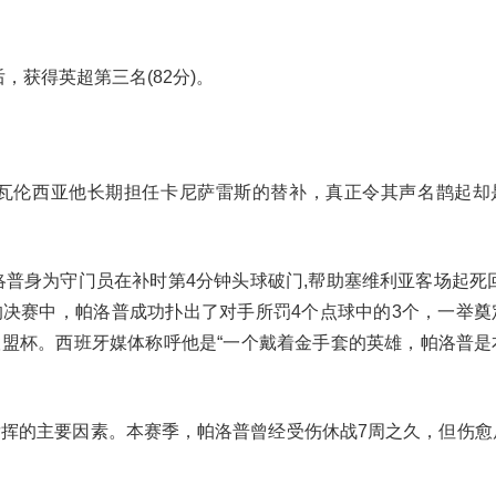
后，获得英超第三名(82分)。
在瓦伦西亚他长期担任卡尼萨雷斯的替补，真正令其声名鹊起却
，帕洛普身为守门员在补时第4分钟头球破门,帮助塞维利亚客场起死
决赛中，帕洛普成功扑出了对手所罚4个点球中的3个，一举奠
盟杯。西班牙媒体称呼他是“一个戴着金手套的英雄，帕洛普是
发挥的主要因素。本赛季，帕洛普曾经受伤休战7周之久，但伤愈