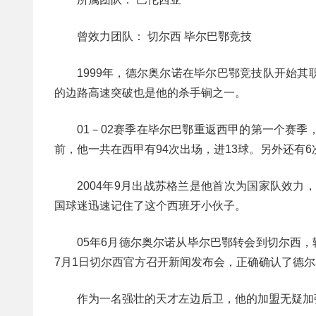
曾效力团队： 切尔西 毕尔巴鄂竞技
1999年，德尔奥尔诺在毕尔巴鄂竞技队开始
的边路高速突破也是他的杀手锏之一。
01－02赛季在毕尔巴鄂重返西甲的第一个赛
前，他一共在西甲有94次出场，进13球。另外还有
2004年9月出战苏格兰是他首次为国家队效力
国球迷迅速记住了这个西班牙小伙子。
05年6月德尔奥尔诺从毕尔巴鄂转会到切尔西，
7月1日切尔西官方召开新闻发布会，正确确认了德
作为一名强壮的天才左边后卫，他的加盟无疑加