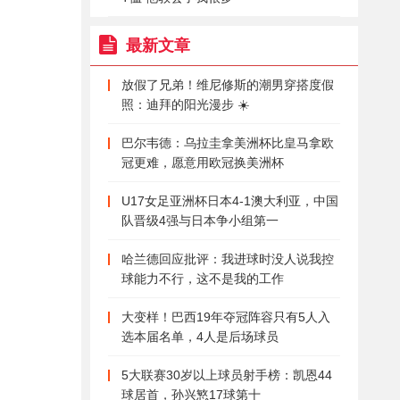
最新文章
放假了兄弟！维尼修斯的潮男穿搭度假
照：迪拜的阳光漫步 ☀️
巴尔韦德：乌拉圭拿美洲杯比皇马拿欧
冠更难，愿意用欧冠换美洲杯
U17女足亚洲杯日本4-1澳大利亚，中国
队晋级4强与日本争小组第一
哈兰德回应批评：我进球时没人说我控
球能力不行，这不是我的工作
大变样！巴西19年夺冠阵容只有5人入
选本届名单，4人是后场球员
5大联赛30岁以上球员射手榜：凯恩44
球居首，孙兴慜17球第十