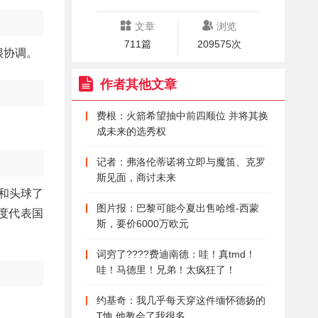
文章
浏览
711篇
209575次
很协调。
作者其他文章
费根：火箭希望抽中前四顺位 并将其换
成未来的选秀权
记者：弗洛伦蒂诺将立即与魔笛、克罗
斯见面，商讨未来
众和头球了
图片报：巴黎可能今夏出售哈维-西蒙
首度代表国
斯，要价6000万欧元
词穷了????费迪南德：哇！真tmd！
哇！马德里！兄弟！太疯狂了！
约基奇：我几乎每天穿这件缅怀德扬的
T恤 他教会了我很多