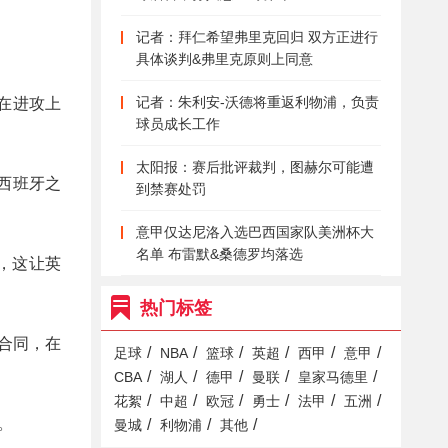
记者：拜仁希望弗里克回归 双方正进行
具体谈判&弗里克原则上同意
记者：朱利安-沃德将重返利物浦，负责
在进攻上
球员成长工作
太阳报：赛后批评裁判，图赫尔可能遭
西班牙之
到禁赛处罚
意甲仅达尼洛入选巴西国家队美洲杯大
名单 布雷默&桑德罗均落选
球，这让英
热门标签
的合同，在
/
/
/
/
/
/
足球
NBA
篮球
英超
西甲
意甲
/
/
/
/
/
CBA
湖人
德甲
曼联
皇家马德里
/
/
/
/
/
/
花絮
中超
欧冠
勇士
法甲
五洲
。
/
/
/
曼城
利物浦
其他