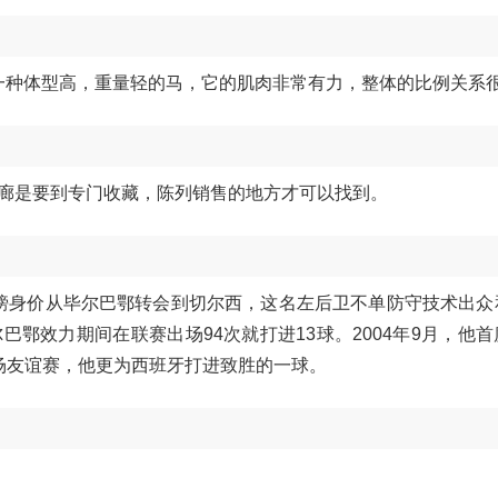
马是一种体型高，重量轻的马，它的肌肉非常有力，整体的比例关系
廊是要到专门收藏，陈列销售的地方才可以找到。
万英镑身价从毕尔巴鄂转会到切尔西，这名左后卫不单防守技术出
鄂效力期间在联赛出场94次就打进13球。2004年9月，他
场友谊赛，他更为西班牙打进致胜的一球。