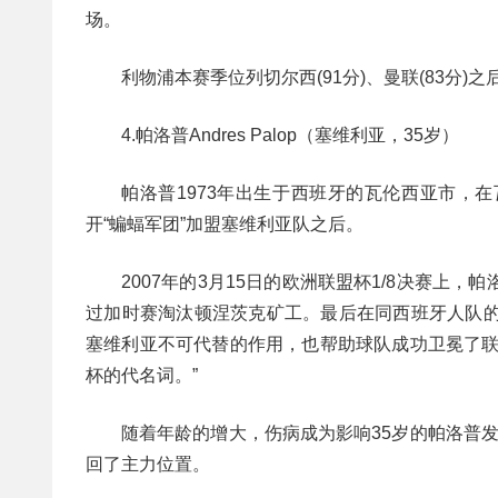
场。
利物浦本赛季位列切尔西(91分)、曼联(83分)之
4.帕洛普Andres Palop（塞维利亚，35岁）
帕洛普1973年出生于西班牙的瓦伦西亚市，
开“蝙蝠军团”加盟塞维利亚队之后。
2007年的3月15日的欧洲联盟杯1/8决赛上
过加时赛淘汰顿涅茨克矿工。最后在同西班牙人队的
塞维利亚不可代替的作用，也帮助球队成功卫冕了联
杯的代名词。”
随着年龄的增大，伤病成为影响35岁的帕洛普
回了主力位置。