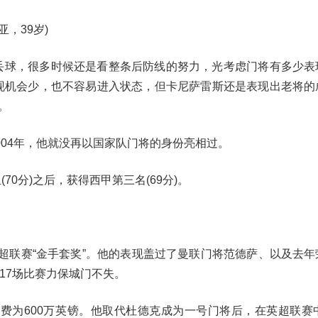
伦西亚，39岁)
丢球，很多时候还是看整条后防线的努力，光考虑门将有多少表
现机会少，也不容易进入状态，但卡尼萨雷斯还是表现出老将的
。
004年，他就没再以国家队门将的身份亮相过。
(70分)之后，获得西甲第三名(69分)。
膺英超联赛“金手套奖”。他的表现盖过了曼联门将范德萨、以及去
17场比赛力保城门不失。
费为600万英镑。他取代杜德克成为一号门将后，在英超联赛中