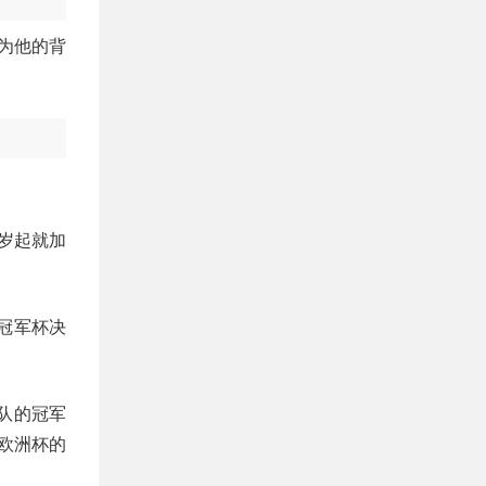
因为他的背
8岁起就加
冠军杯决
森队的冠军
欧洲杯的