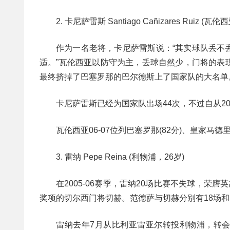
2. 卡尼萨雷斯 Santiago Cañizares Ruiz (瓦
作为一名老将，卡尼萨雷斯说：“其实球队丢不
适。”瓦伦西亚以防守为主，丢球自然少，门将的表
最终挤掉了巴塞罗那的巴尔德斯上了国家队的大名单
卡尼萨雷斯已经为国家队出场44次，不过自从2
瓦伦西亚06-07位列巴塞罗那(82分)、皇家马德里
3. 雷纳 Pepe Reina (利物浦，26岁)
在2005-06赛季，雷纳20场比赛不失球，荣
奖项的切尔西门将切赫。范德萨与切赫分别有18场和
雷纳去年7月从比利亚雷亚尔转投利物浦，转会