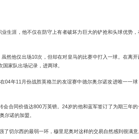
其职业生涯，他不仅在防守上有者破坏力巨大的铲抢和头球优势，
季，虽然他仅出场10次，但却在对皇马的比赛中打入一球。在离开
6次国家队出场记录，进两球。
，在04年11月份战胜英格兰的友谊赛中德尔奥尔诺攻进唯一一
转会合同价值达800万英镑。24岁的他和蓝军签订了为期三年
尔奥尔诺的加盟。
强了切尔西的最弱一环，穆里尼奥对这样的交易自然感到很满意