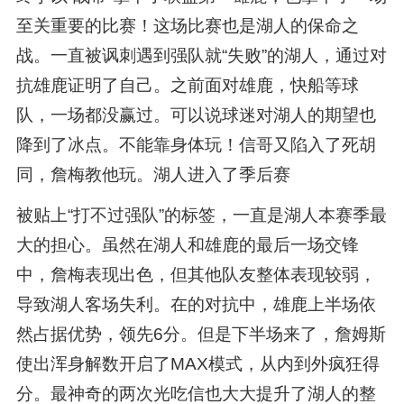
至关重要的比赛！这场比赛也是湖人的保命之
战。一直被讽刺遇到强队就“失败”的湖人，通过对
抗雄鹿证明了自己。之前面对雄鹿，快船等球
队，一场都没赢过。可以说球迷对湖人的期望也
降到了冰点。不能靠身体玩！信哥又陷入了死胡
同，詹梅教他玩。湖人进入了季后赛
被贴上“打不过强队”的标签，一直是湖人本赛季最
大的担心。虽然在湖人和雄鹿的最后一场交锋
中，詹梅表现出色，但其他队友整体表现较弱，
导致湖人客场失利。在的对抗中，雄鹿上半场依
然占据优势，领先6分。但是下半场来了，詹姆斯
使出浑身解数开启了MAX模式，从内到外疯狂得
分。最神奇的两次光吃信也大大提升了湖人的整