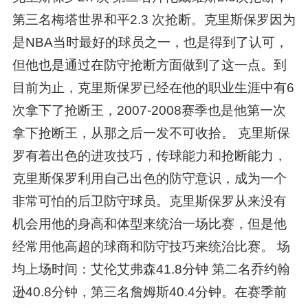
第三名梅塔世界和平2.3 次抢断。克里斯保罗因为
是NBA当时最好的球员之一，也是得到了认可，
但他也是通过在防守抢断方面做到了这一点。到
目前为止，克里斯保罗已经在他的职业生涯中有6
次拿下了抢断王，2007-2008赛季也是他第一次
拿下抢断王，从那之后一发不可收拾。 克里斯保
罗有着出色的进攻技巧，传球能力和抢断能力，
克里斯保罗利用自己出色的防守意识，成为一个
非常可怕的后卫防守球员。克里斯保罗从来没有
机会用他的身高和体型来统治一场比赛，但是他
经常用他高超的球商和防守技巧来统治比赛。 场
均上场时间：艾伦艾弗森41.8分钟 第二名乔约翰
逊40.8分钟，第三名詹姆斯40.4分钟。在赛季前