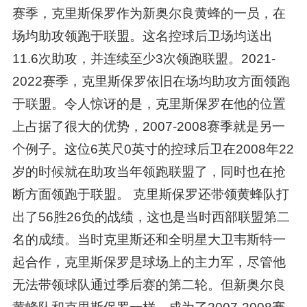
赛季，克里斯保罗作为新奥尔良黄蜂的一员，在
场均助攻领跑于联盟。这名控球后卫场均送出
11.6次助攻，并连续至少3次领跑联盟。2021-
2022赛季，克里斯保罗依旧在场均助攻方面领跑
于联盟。令人惊讶的是，克里斯保罗在他的位置
上占据了很大的优势，2007-2008赛季就是另一
个例子。这位6英尺0英寸的控球后卫在2008年22
岁的时候就在助攻当年领跑联盟了，同时也在抢
断方面领跑于联盟。 克里斯保罗还带领黄蜂队打
出了56胜26负的战绩，这也是当时西部联盟第二
名的成绩。当时克里斯还和全明星大卫韦斯特一
起合作，克里斯保罗是球场上的主力军，尽管他
无法带领球队通过季后赛的第二轮。但新奥尔良