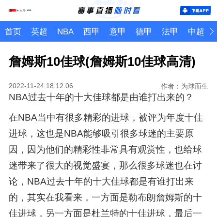
首页
英超
NBA
西甲
意甲
德甲
法甲
中超
詹姆斯10佳球(詹姆斯10佳球高清)
2022-11-24 18:12:06
作者：为球而生
NBA过去十年的十大佳球都是由谁打出来的？
在NBA当中有很多精彩的进球，被评为年度十佳
进球，这也是NBA能够吸引很多球迷的主要原
因，因为他们的精彩性非常具有观赏性，也给球
迷带来了很大的视觉盛宴，那么很多球迷也在讨
论，NBA过去十年的十大佳球都是有谁打出来
的，其实在我看来，一方面是勒布朗詹姆斯的十
佳进球，另一方面是杜兰特的十佳进球，最后一