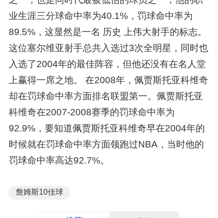
业生涯三分球命中率为40.1%，罚球命中率为
89.5%，这显然是一名 历史 上伟大射手的标志。
这位塞尔维亚射手总共入选过3次全明星，同时也
入选了2004年的最佳阵容，但他还没有在名人堂
上赢得一席之地。 在2008年，佩贾斯托亚科维奇
却在罚球命中率方面排名联盟第一。佩贾斯托亚
科维奇在2007-2008赛季的罚球命中率为
92.9%，要知道佩贾斯托亚科维奇早在2004年的
时候就在罚球命中率方面领跑过NBA，当时他的
罚球命中率高达92.7%。
詹姆斯10佳球