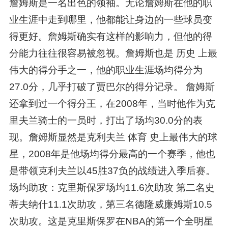
詹姆斯是一名出色的领袖。无论詹姆斯在他的职
业生涯中走到哪里，他都能让身边的一些球员变
得更好。詹姆斯确实有这样的影响力，但他的得
分能力往往很容易被忽视。詹姆斯也是 历史 上最
伟大的得分手之一，他的职业生涯场均得分为
27.0分，几乎打破了贾巴尔的得分记录。 詹姆斯
还拿到过一个得分王，在2008年，当时他作为克
里夫兰骑士的一员时，打出了场均30.0分的表
现。詹姆斯显然是克利夫兰 体育 史上最伟大的球
星，2008年是他场均得分最高的一个赛季，他也
是带领克利夫兰以45胜37负的战绩进入季后赛。
场均助攻：克里斯保罗场均11.6次助攻 第二名史
蒂夫纳什11.1次助攻，第三名德隆威廉姆斯10.5
次助攻。这是克里斯保罗在NBA的第一个全明星