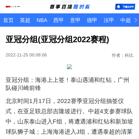
首页
英超
NBA
西甲
意甲
德甲
法甲
中超
亚冠分组(亚冠分组2022赛程)
2022-11-25 00:08:06
作者：科比
亚冠分组：海港上上签！泰山遇浦和红钻，广州
队碰川崎前锋
北京时间1月17日，2022赛季亚冠分组抽签仪
式，在亚足联总部吉隆坡进行。中超4支参赛球队
中，山东泰山进入F组，将遭遇浦和红钻和新加坡
球队狮子城；上海海港进入J组，遭遇泰超的清莱