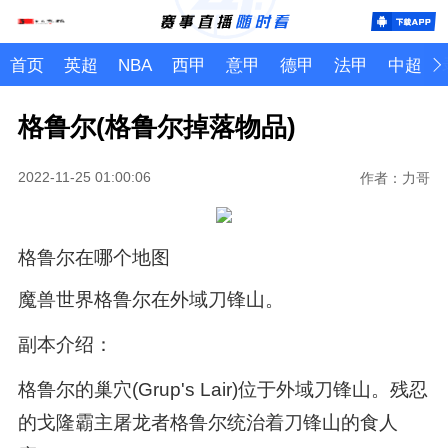
首页
英超
NBA
西甲
意甲
德甲
法甲
中超
格鲁尔(格鲁尔掉落物品)
2022-11-25 01:00:06
作者：力哥
格鲁尔在哪个地图
魔兽世界格鲁尔在外域刀锋山。
副本介绍：
格鲁尔的巢穴(Grup's Lair)位于外域刀锋山。残忍
的戈隆霸主屠龙者格鲁尔统治着刀锋山的食人