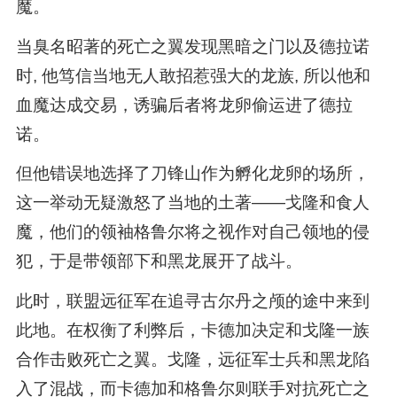
魔。
当臭名昭著的死亡之翼发现黑暗之门以及德拉诺
时, 他笃信当地无人敢招惹强大的龙族, 所以他和
血魔达成交易，诱骗后者将龙卵偷运进了德拉
诺。
但他错误地选择了刀锋山作为孵化龙卵的场所，
这一举动无疑激怒了当地的土著——戈隆和食人
魔，他们的领袖格鲁尔将之视作对自己领地的侵
犯，于是带领部下和黑龙展开了战斗。
此时，联盟远征军在追寻古尔丹之颅的途中来到
此地。在权衡了利弊后，卡德加决定和戈隆一族
合作击败死亡之翼。戈隆，远征军士兵和黑龙陷
入了混战，而卡德加和格鲁尔则联手对抗死亡之