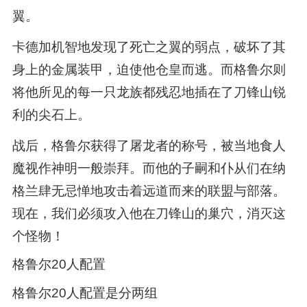
翼。
卡德加机智地发现了死亡之翼的弱点，破坏了其
身上的金属装甲，迫使他仓皇而逃。而格鲁尔则
将他所见的每一只龙族都残忍地插在了刀锋山锐
利的尖石上。
战后，格鲁尔获得了屠龙者的称号，被当地食人
魔视作神明一般崇拜。而他的子嗣和仆从们在纳
格兰肆无忌惮地攻击着远道而来的联盟与部落。
现在，我们必须攻入他在刀锋山的巢穴，消灭这
个怪物！
格鲁尔20人配置
格鲁尔20人配置是分两组