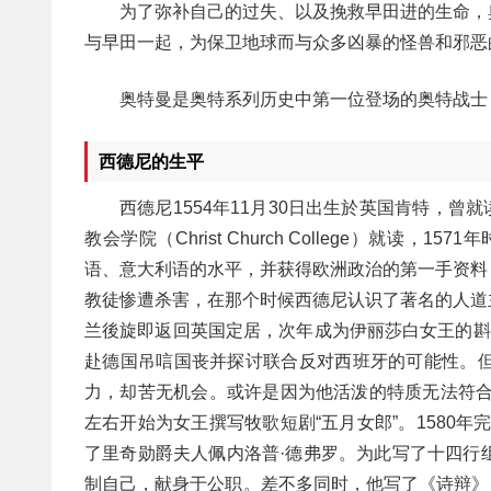
为了弥补自己的过失、以及挽救早田进的生命，
与早田一起，为保卫地球而与众多凶暴的怪兽和邪恶
奥特曼是奥特系列历史中第一位登场的奥特战士
西德尼的生平
西德尼1554年11月30日出生於英国肯特，曾就读士
教会学院（Christ Church College）就
语、意大利语的水平，并获得欧洲政治的第一手资料
教徒惨遭杀害，在那个时候西德尼认识了著名的人道主义学者哈伯
兰後旋即返回英国定居，次年成为伊丽莎白女王的斟酒
赴德国吊唁国丧并探讨联合反对西班牙的可能性。
力，却苦无机会。或许是因为他活泼的特质无法符合
左右开始为女王撰写牧歌短剧“五月女郎”。1580年
了里奇勋爵夫人佩内洛普·德弗罗。为此写了十四行
制自己，献身于公职。差不多同时，他写了《诗辩》，