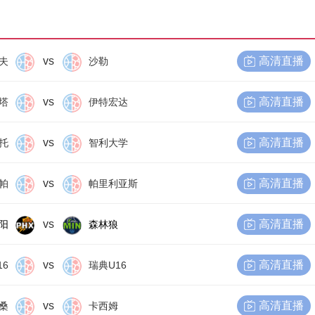
vs
高清直播
夫
沙勒
vs
高清直播
塔
伊特宏达
vs
高清直播
托
智利大学
vs
高清直播
帕
帕里利亚斯
vs
高清直播
阳
森林狼
vs
高清直播
16
瑞典U16
vs
高清直播
桑
卡西姆