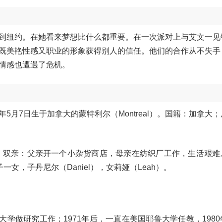
到纽约。在她看来梦想比什么都重要。在一次派对上与艾文一见
既美艳性感又职业的形象获得别人的信任。他们的合作从不失手
情感也遭遇了危机。
9年5月7日生于加拿大的蒙特利尔（Montreal）。国籍：加拿大
位。双亲：父亲开一个小杂货商店，母亲在纺织厂工作，生活艰难
一子一女，子丹尼尔（Daniel），女莉娅（Leah）。
剑桥大学做研究工作；1971年后，一直在美国耶鲁大学任教，198