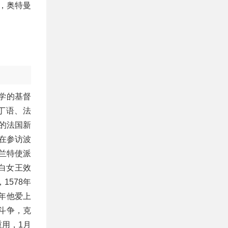
，奥特曼
大学的基督
拉丁语、法
的法国新
年在参访波
格兰特使派
白女王效
578年
1年他爱上
斗争，克
用，1月