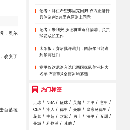
记者：拜仁希望弗里克回归 双方正进行
具体谈判&弗里克原则上同意
记者：朱利安-沃德将重返利物浦，负责
教授，奥尔
球员成长工作
太阳报：赛后批评裁判，图赫尔可能遭
到禁赛处罚
，改变了
意甲仅达尼洛入选巴西国家队美洲杯大
名单 布雷默&桑德罗均落选
热门标签
/
/
/
/
/
/
足球
NBA
篮球
英超
西甲
意甲
/
/
/
/
/
CBA
湖人
德甲
曼联
皇家马德里
击百慕拉
/
/
/
/
/
/
花絮
中超
欧冠
勇士
法甲
五洲
/
/
/
曼城
利物浦
其他