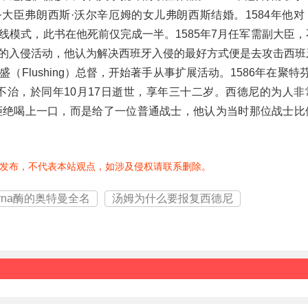
大臣弗朗西斯·沃尔辛厄姆的女儿弗朗西斯结婚。1584年他对
模式，此书在他死前仅完成一半。1585年7月任军需副大臣，
的入侵活动，他认为解决西班牙入侵的最好方式便是去攻击西班
lushing）总督，开始著手从事扩展活动。1586年在聚特芬（
不治，於同年10月17日逝世，享年三十二岁。西德尼的为人非
拒绝喝上一口，而是给了一位普通战士，他认为当时那位战士比
发布，不代表本站观点，如涉及侵权请联系删除。
rna酶的奥特曼全名
汤姆为什么要报复西德尼