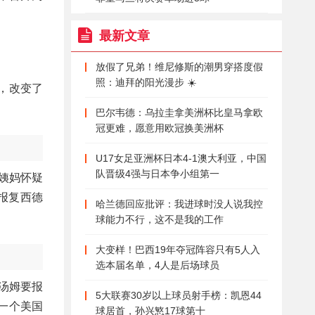
最新文章
放假了兄弟！维尼修斯的潮男穿搭度假
照：迪拜的阳光漫步 ☀️
，改变了
巴尔韦德：乌拉圭拿美洲杯比皇马拿欧
冠更难，愿意用欧冠换美洲杯
U17女足亚洲杯日本4-1澳大利亚，中国
队晋级4强与日本争小组第一
姨妈怀疑
报复西德
哈兰德回应批评：我进球时没人说我控
球能力不行，这不是我的工作
大变样！巴西19年夺冠阵容只有5人入
选本届名单，4人是后场球员
汤姆要报
5大联赛30岁以上球员射手榜：凯恩44
一个美国
球居首，孙兴慜17球第十