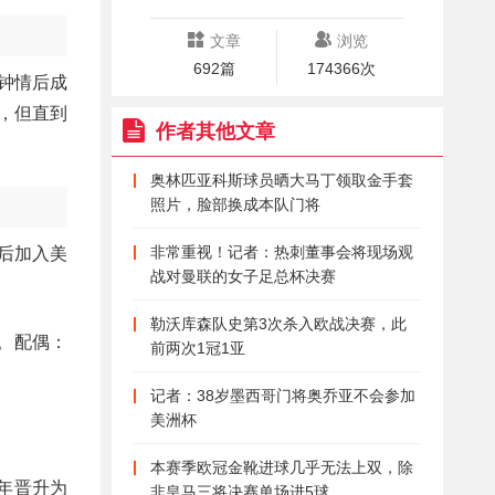
文章
浏览
692篇
174366次
钟情后成
，但直到
作者其他文章
奥林匹亚科斯球员晒大马丁领取金手套
照片，脸部换成本队门将
非常重视！记者：热刺董事会将现场观
；后加入美
战对曼联的女子足总杯决赛
勒沃库森队史第3次杀入欧战决赛，此
。配偶：
前两次1冠1亚
记者：38岁墨西哥门将奥乔亚不会参加
美洲杯
本赛季欧冠金靴进球几乎无法上双，除
0年晋升为
非皇马三将决赛单场进5球