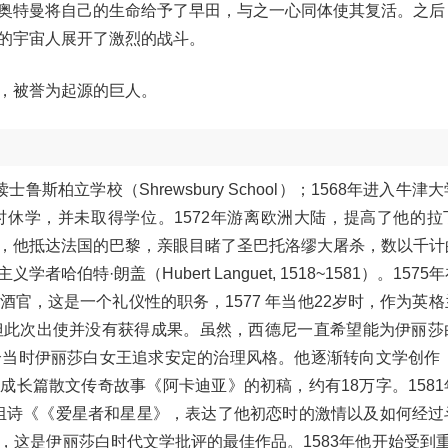
奥特曼将自己的生命给予了早田，与之一心同体使其复活。之后
的宇宙人展开了激烈的战斗。
，被誉为起源的巨人。
鲁斯柏立学校（Shrewsbury School）；1568年进入牛津
读，1571年时休学，并未取得学位。1572年游离欧洲大陆，提高了他的
，他抵达法国的巴黎，亲眼目睹了圣巴托洛缪大屠杀，数以千计
特·朗盖（Hubert Languet, 1518~1581）。1575
官，这是一个礼仪性的职务，1577 年当他22岁时，作为英
但此次出使并没有获得成果。虽然，西德尼一直希望能为伊丽莎
当时伊丽莎白女王追求安定的治理风格。他逐渐转向文学创作，1
完成长篇散文传奇故事《阿卡迪亚》的初稿，约有18万字。158
组诗《《爱星者和星星》，表达了他初恋时的激情以及如何经过
这是伊丽莎白时代文学批评的最佳作品。1583年他开始受到重