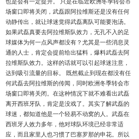
也是会有一定提升。 只是在临近欧洲冬季转会市
场窗口即将关闭，武磊跟阿拉维斯还是没有任何
动静传出，就让球迷觉得武磊离队可能要泡汤。
如果武磊真要去阿拉维斯队效力，无孔不入的足
球媒体为何一点风声都没有？尤其是一些消息灵
通的人士，肯定会提前给出猛料，爆料武磊去阿
拉维斯队效力。这样的话就可以引起球迷注意，
达到吸引流量的目标。 既然截止到现在都没有任
何武磊去阿拉维斯的传闻，同时欧洲冬季转会市
场窗口即将关闭。在这种情况下就不难看出武磊
离开西班牙队，肯定是没戏了。其实了解武磊的
球迷，都知道他是一个轻易不动窝的人。武磊在
西班牙人效力多年，他对球队环境已经非常适
应，而且家里人也习惯了巴塞罗那的申花。所以