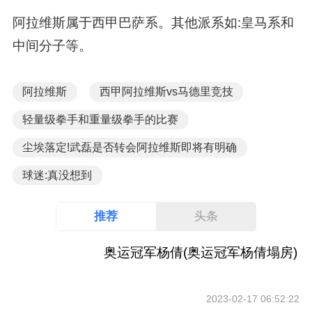
阿拉维斯属于西甲巴萨系。其他派系如:皇马系和
中间分子等。
阿拉维斯
西甲阿拉维斯vs马德里竞技
轻量级拳手和重量级拳手的比赛
尘埃落定!武磊是否转会阿拉维斯即将有明确
球迷:真没想到
推荐
头条
奥运冠军杨倩(奥运冠军杨倩塌房)
2023-02-17 06:52:22