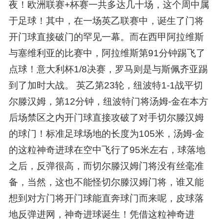
夜！欧洲联赛+杯赛一共多达几十场，这个周中属
于足球！其中，在一场英乙联赛中，诞生了门将
开门球直接破门的罕见一幕。而在西甲阿拉维斯
与塞维利亚的比赛中，阿拉维斯第91分钟踢飞了
点球！意大利杯1/8决赛，罗马则是与斯佩齐亚踢
到了加时大战。 英乙第23轮，纽波特1-1战平切
尔滕汉姆，第12分钟，纽波特门将汤姆-金在本方
后场禁区之内开门球直接攻破了对手切尔滕汉姆
的球门！标准足球场地的长度为105米，汤姆-金
的这粒神奇进球在空中飞行了95米左右，球落地
之后，反弹很高，而切尔滕汉姆门将没有丝毫准
备，当然，这也不能怪切尔滕汉姆门将，谁又能
想到对方门将开门球能直奔球门而来呢，皮球落
地反弹进网，神奇进球诞生！凭借这粒神奇进