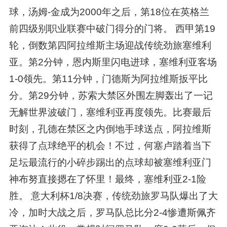
球，汤姆-金成为2000年之后，第18位在英格兰
前四级别职业联赛中破门得分的门将。 西甲第19
轮，倒数第四阿拉维斯主场迎战传统劲旅塞维利
亚。第2分钟，恩内斯里闪电进球，塞维利亚客场
1-0领先。第11分钟，门德斯为阿拉维斯扳平比
分。第29分钟，苏索大禁区外围左脚轰出了一记
无解世界波破门，塞维利亚再度领先。比赛最后
时刻，孔德在禁区之内倒地手球送点，阿拉维斯
获得了点球绝平的机会！不过，何塞卢踏着当下
足坛最流行的小碎步踢出的点球却被塞维利亚门
神布努直接摁在了怀里！最终，塞维利亚2-1险
胜。 意大利杯1/8决赛，传统劲旅罗马队爆出了大
冷，加时大战之后，罗马队总比分2-4惨遭斯佩齐