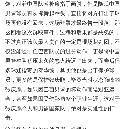
饶，对着中国队替补席指手画脚，但是随后中国
男篮球员再次挥舞起拳头，直接将对方打出了球
场再也没有回来，这场群殴才最终告一段落。那
么回看这次群殴事件，过程和后果都是恶劣的，
不过真正该负最大责任的一定是现场裁判团，不
仅没能遏制住巴西队员的过分动作，更是将中国
男篮整队积压太久的怒火给逼了出来，而赛后很
多球迷指责的邓华德，其实他也是出于保护球
员，更多的是保护张庆鹏，毕竟当时状态巅峰的
张庆鹏，如果因巴西男篮的坏动作而错过亚运
会，甚至如果因受伤影响整个职业生涯，这对于
张庆鹏个人和男篮国家队，绝对是灾难性的打
击。