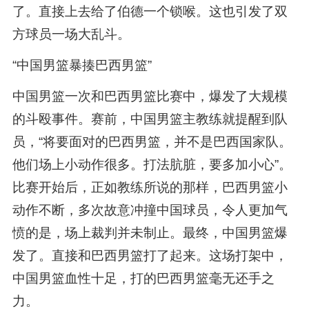
了。直接上去给了伯德一个锁喉。这也引发了双
方球员一场大乱斗。
“中国男篮暴揍巴西男篮”
中国男篮一次和巴西男篮比赛中，爆发了大规模
的斗殴事件。赛前，中国男篮主教练就提醒到队
员，“将要面对的巴西男篮，并不是巴西国家队。
他们场上小动作很多。打法肮脏，要多加小心”。
比赛开始后，正如教练所说的那样，巴西男篮小
动作不断，多次故意冲撞中国球员，令人更加气
愤的是，场上裁判并未制止。最终，中国男篮爆
发了。直接和巴西男篮打了起来。这场打架中，
中国男篮血性十足，打的巴西男篮毫无还手之
力。