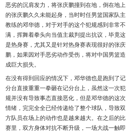
恶劣的沉肩发力，将张庆鹏撞到在地，倒在地上
的张庆鹏久久未能起身，当时时任男篮国家队主
教练的邓华德，对于对手的这个犯规感到非常不
满，挥舞着拳头向当值主裁判提出抗议，毕竟这
是热身赛，尤其又是针对热身赛表现很好的张庆
鹏，如果因对手恶劣动作受伤，将对中国男篮造
成巨大损失。
在没有得到回应的情况下，邓华德也是跑到了记
分台直接重重一拳砸在记分台上，虽然这一次犯
规并没有导致事态直接恶化，但是邓华德的这次
情绪，完完全全已经传递给了整个球队，导致双
方队员在场上的动作也是越来越大。在之后的比
赛里，双方身体对抗不断升级，一场大战一触即