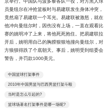
京举行。中国队与波多黎各队一役，对方黑人球
员曼纽尔在冲抢篮板时与易建联发生身体冲突，
竟然扇了易建联一个耳光。易建联被激怒，就在
他冲向曼纽尔时，因伤没有上场，一直在观看比
赛的姚明冲了上来，将他死死抱住。把易建联拉
开后，姚明用自己的胸膛狠狠地撞向曼纽尔，对
方狼狈得跌了个底朝天。事后，姚明受到组委会
警告，并罚款1000美元。
中国篮球打架事件
2010年中国男篮与巴西男篮打架斗殴
当时是怎么引起的?
篮球场著名打架事件是哪一场呢?