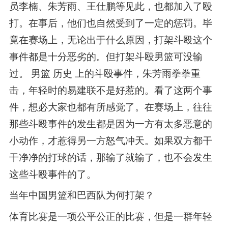
员李楠、朱芳雨、王仕鹏等见此，也都加入了殴
打。在事后，他们也自然受到了一定的惩罚。毕
竟在赛场上，无论出于什么原因，打架斗殴这个
事件都是十分恶劣的。但打架斗殴男篮可没输
过。 男篮 历史 上的斗殴事件，朱芳雨拳拳重
击，年轻时的易建联不是好惹的。看了这两个事
件，想必大家也都有所感觉了。在赛场上，往往
那些斗殴事件的发生都是因为一方有太多恶意的
小动作，才惹得另一方怒气冲天。如果双方都干
干净净的打球的话，那输了就输了，也不会发生
这些斗殴事件的了。 ​
当年中国男篮和巴西队为何打架？
体育比赛是一项公平公正的比赛，但是一群年轻