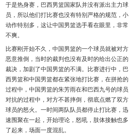
于是热身赛，巴西男篮国家队并没有派出主力球
员，所以他们打比赛也没有特别严格的规范，小
动作特别多，这让中国男篮选手看在眼里，非常
不爽。
比赛刚开始不久，中国男篮的一个球员就被对方
恶意推倒，当时的裁判也没有及时的给出公正的
裁决，加剧了中国男篮的不满。比赛进行中，巴
西男篮和中国男篮都在紧张地打比赛，在拼抢的
过程中，中国男篮的朱芳雨在和巴西九号的球员
对抗的过程中，对方不甚摔倒，彻底点燃了双方
球员的怒火。一时间两队队员都停止打比赛，迅
速围聚在一起，开始理论，怒吼，肢体接触也多
了起来，场面一度混乱。