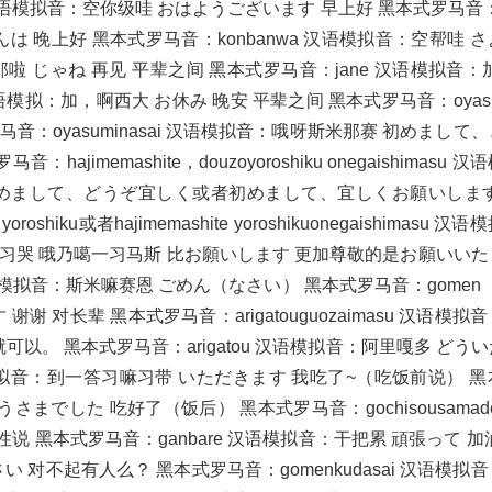
a 汉语模拟音：空你级哇 おはようございます 早上好 黑本式罗马音：o
ばんは 晚上好 黑本式罗马音：konbanwa 汉语模拟音：空帮哇 
哟那啦 じゃね 再见 平辈之间 黑本式罗马音：jane 汉语模拟音：
语模拟：加，啊西大 お休み 晚安 平辈之间 黑本式罗马音：oyasu
音：oyasuminasai 汉语模拟音：哦呀斯米那赛 初めまして
memashite，douzoyoroshiku onegaishimasu 
初めまして、どうぞ宜しく或者初めまして、宜しくお願いします
oshiku或者hajimemashite yoroshikuonegaishimasu 
罗习哭 哦乃噶一习马斯 比お願いします 更加尊敬的是お願いい
语模拟音：斯米嘛赛恩 ごめん（なさい） 黑本式罗马音：gomen（n
对长辈 黑本式罗马音：arigatouguozaimasu 汉语模拟
以。 黑本式罗马音：arigatou 汉语模拟音：阿里嘎多 どう
e 汉语模拟音：到一答习嘛习带 いただきます 我吃了~（吃饭前说） 
うさまでした 吃好了（饭后） 黑本式罗马音：gochisousamades
说 黑本式罗马音：ganbare 汉语模拟音：干把累 頑張って 加
さい 对不起有人么？ 黑本式罗马音：gomenkudasai 汉语模拟