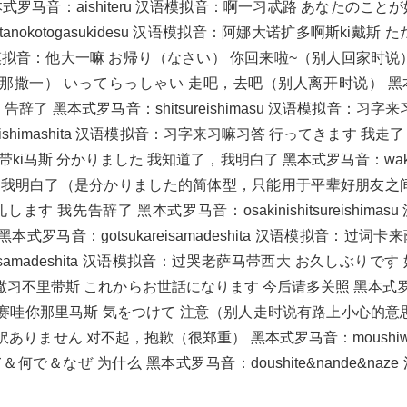
本式罗马音：aishiteru 汉语模拟音：啊一习忒路 あなたのこと
okotogasukidesu 汉语模拟音：阿娜大诺扩多啊斯ki戴斯 た
语模拟音：他大一嘛 お帰り（なさい） 你回来啦~（别人回家时说
诶里（那撒一） いってらっしゃい 走吧，去吧（别人离开时说） 
 告辞了 黑本式罗马音：shitsureishimasu 汉语模拟音：习字
ishimashita 汉语模拟音：习字来习嘛习答 行ってきます 我走
一带ki马斯 分かりました 我知道了，我明白了 黑本式罗马音：wakar
道了，我明白了（是分かりました的简体型，只能用于平辈好朋友之
す 我先告辞了 黑本式罗马音：osakinishitsureishimas
罗马音：gotsukareisamadeshita 汉语模拟音：过词卡
samadeshita 汉语模拟音：过哭老萨马带西大 お久しぶりです
音：哦hi撒习不里带斯 これからお世話になります 今后请多关照 黑本式
扩来噶啦 哦赛哇你那里马斯 気をつけて 注意（别人走时说有路上小心的意
申し訳ありません 对不起，抱歉（很郑重） 黑本式罗马音：moushiwak
で＆なぜ 为什么 黑本式罗马音：doushite&nande&naze