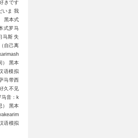
が好きです
だいま 我
） 黑本式
黑本式罗马
来习马斯 失
了（自己离
imash
间） 黑本
u 汉语模拟
来萨马带西
 好久不见
罗马音：k
思） 黑本
earim
 汉语模拟