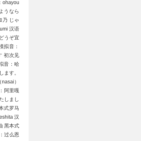
hayou
さようなら
加乃 じゃ
mi 汉语
、どうぞ宜
汉语模拟音：
 初次见
汉语模拟音：哈
たします。
asai）
音：阿里嘎
いたしまし
黑本式罗马
hita 汉
油 黑本式
音：过么恩