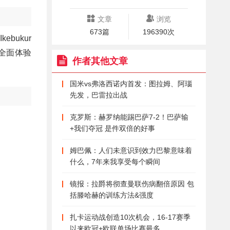
文章
浏览
673篇
196390次
ebukur
全面体验
作者其他文章
国米vs弗洛西诺内首发：图拉姆、阿瑙
先发，巴雷拉出战
克罗斯：赫罗纳能踢巴萨7-2！巴萨输
+我们夺冠 是件双倍的好事
姆巴佩：人们未意识到效力巴黎意味着
什么，7年来我享受每个瞬间
镜报：拉爵将彻查曼联伤病翻倍原因 包
括滕哈赫的训练方法&强度
扎卡运动战创造10次机会，16-17赛季
以来欧冠+欧联单场比赛最多