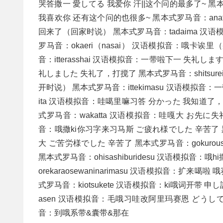
哭答撒一 愛してる 我爱你 汗||这个问的最多了~ 黑
我喜欢你 还有这个问的也很多~ 黑本式罗马音：anatan
回来了（回家时说） 黑本式罗马音：tadaima 汉
罗马音：okaeri（nasai） 汉语模拟音：哦卡
音：itterasshai 汉语模拟音：一带啦下一 失礼します
礼しました 失礼了，打搅了 黑本式罗马音：shitsure
开时说） 黑本式罗马音：ittekimasu 汉语模拟音：
ita 汉语模拟音：哇噶里嘛习答 分かった 我知
式罗马音：wakatta 汉语模拟音：哇嘎大 お先に失礼しま
音：哦撒ki你习字来习马斯 ご疲れ様でした 辛苦了 黑本式
大 ご苦労様でした 辛苦了 黑本式罗马音：gokurou
黑本式罗马音：ohisashiburidesu 汉语模拟
orekaraosewaninarimasu 汉语模拟音：
式罗马音：kiotsukete 汉语模拟音：ki哦词开带 
asen 汉语模拟音：毛哦习哇改阿里玛赛恩 どうして＆何
音：到哦系带&囊带&那在