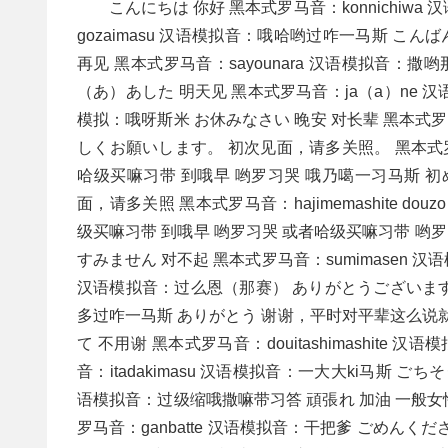
こんにちは 你好 黑本式罗马音：konnichiw
gozaimasu 汉语模拟音：哦哈哟过咋一马斯 こん
再见 黑本式罗马音：sayounara 汉语模拟音：撒
（あ）あした 明天见 黑本式罗马音：ja（a）ne 汉
模拟：哦呀斯米 お休みなさい 晚安 对长辈 黑本式罗马
しくお願いします。 初次见面，请多关照。 黑本式罗马音：haji
哈级买嘛习带 到哦早 哟罗习哭 哦乃噶一习马斯 
面，请多关照 黑本式罗马音：hajimemashite douzo yor
级买嘛习带 到哦早 哟罗习哭 或者哈级买嘛习带 哟
すみません 对不起 黑本式罗马音：sumimasen 汉
汉语模拟音：过么恩（那赛） ありがとうございます 谢谢 
多过咋一马斯 ありがとう 谢谢，平时对平辈这么说就可
て 不用谢 黑本式罗马音：douitashimashit
音：itadakimasu 汉语模拟音：一大大ki马斯 ごちそ
语模拟音：过级缩哦撒嘛带习答 頑張れ 加油 一般女性
罗马音：ganbatte 汉语模拟音：干把爹 ごめんくだ