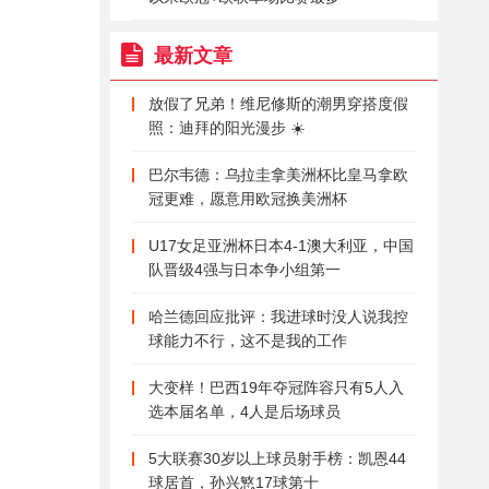
最新文章
放假了兄弟！维尼修斯的潮男穿搭度假
照：迪拜的阳光漫步 ☀️
巴尔韦德：乌拉圭拿美洲杯比皇马拿欧
冠更难，愿意用欧冠换美洲杯
U17女足亚洲杯日本4-1澳大利亚，中国
队晋级4强与日本争小组第一
哈兰德回应批评：我进球时没人说我控
球能力不行，这不是我的工作
大变样！巴西19年夺冠阵容只有5人入
选本届名单，4人是后场球员
5大联赛30岁以上球员射手榜：凯恩44
球居首，孙兴慜17球第十