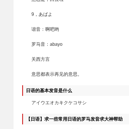
9，あばよ
谐音：啊吧哟
罗马音：abayo
关西方言
意思都表示再见的意思。
日语的基本发音是什么
アイウエオカキクケコサシ
【日语】求一些常用日语的罗马发音求大神帮助