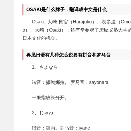
OSAKI是什么牌子，翻译成中文是什么
Osaki.. 大崎 原宿（Harajuku）、表参道（Om
o）、大崎（Osaki），还有幸参观了庆应义塾大
日本文化的机会。
再见日语有几种怎么说要有拼音和罗马音
1、さよなら
谐音：撒哟娜拉。 罗马音：sayonara
一般指较长分开。
2、じゃね
谐音：架内。罗马音：jyane