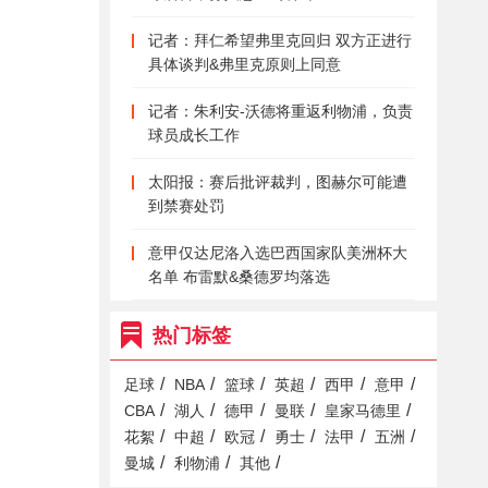
记者：拜仁希望弗里克回归 双方正进行
具体谈判&弗里克原则上同意
记者：朱利安-沃德将重返利物浦，负责
球员成长工作
太阳报：赛后批评裁判，图赫尔可能遭
到禁赛处罚
意甲仅达尼洛入选巴西国家队美洲杯大
名单 布雷默&桑德罗均落选
热门标签
/
/
/
/
/
/
足球
NBA
篮球
英超
西甲
意甲
/
/
/
/
/
CBA
湖人
德甲
曼联
皇家马德里
/
/
/
/
/
/
花絮
中超
欧冠
勇士
法甲
五洲
/
/
/
曼城
利物浦
其他