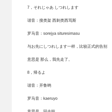
7，それじゃあ しつれします
谐音：搜类架 西刺类西骂斯
罗马音：sorejya situresimasu
与お先にしつれします一样，比较正式的告别
意思是 那么，我先走了。
8，帰るよ
谐音：开鲁哟
罗马音：kaeruyo
意思是，回去啦