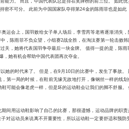
育能力。 而且，中国代表队总是排在奖牌榜的前三位。 如此优
密不可分。 此前为中国国家队夺得第24金的陈雨菲也是如此！
6年奥运会上，国羽败给女子单人场后，李雪芮等老将逐渐消失，
赛中，陈雨菲不负众望，小组赛2战全胜，在淘汰赛第一轮击败韩
过关，她将代表国羽争夺最后一块金牌。 值得一提的是，陈雨菲
爆，她有机会帮助中国代表团再次夺金。
以她的时代来了。 但是，在9月10日的比赛中，发生了事故。 
说，第一局的时候，在鞋前无缘无故地打开，像钢丝一样的线划
动鞋可能会像老虎一样，但是坏的运动鞋会让我们的脚不舒服。 
此期间用运动鞋影响了自己的比赛，那很遗憾，运动品牌的职责
鞋子对运动员来说离不开重要性，所以运动鞋一定要舒适和预防受