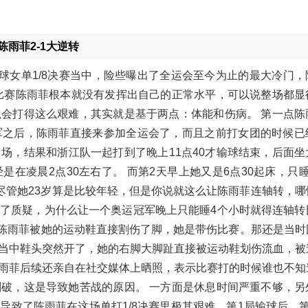
雨菲2-1大逆转
毛球女单1/8决赛当中，险些曝出了全运会至今为止的最大冷门，
比赛陈雨菲根本就没有发挥出自己的正常水平，可以说整场都显
会打得这么艰难，其实就是基于两点：体能和伤病。 第一点陈
军之后，陈雨菲直接来参加全运会了，而且之前打女团的时候已
场，结果和浙江队一起打到了晚上11点40才输球结束，后面坐
在凌晨2点30左右了。 而第2天早上她又是6点30起床，只
尽管她23岁算是比较年轻，但是你说就这么让陈雨菲连轴转，哪
了质疑，为什么让一个奥运冠军晚上只能睡4个小时就得连轴转
是陈雨菲被她的运动鞋直接割伤了脚，她是带伤比赛。那还是当时
当中鞋头突然开了，她的右脚大脚趾直接被运动鞋划伤流血，被
雨菲后续还亲自在社交媒体上晒照，表示比赛打的时候谁也不知
破，这是导致她苦战的原因。 一方面是休息时间严重不够，另
致了陈雨菲在这场单打1/8决赛里极其艰难，第1局输球后，第