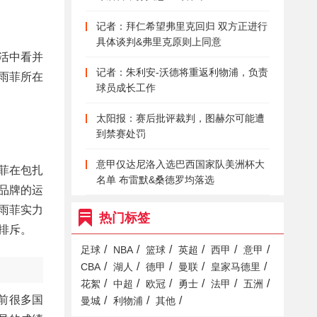
记者：拜仁希望弗里克回归 双方正进行
具体谈判&弗里克原则上同意
活中看并
记者：朱利安-沃德将重返利物浦，负责
雨菲所在
球员成长工作
太阳报：赛后批评裁判，图赫尔可能遭
到禁赛处罚
意甲仅达尼洛入选巴西国家队美洲杯大
菲在包扎
名单 布雷默&桑德罗均落选
品牌的运
雨菲实力
热门标签
排斥。
/
/
/
/
/
/
足球
NBA
篮球
英超
西甲
意甲
/
/
/
/
/
CBA
湖人
德甲
曼联
皇家马德里
/
/
/
/
/
/
花絮
中超
欧冠
勇士
法甲
五洲
前很多国
/
/
/
曼城
利物浦
其他