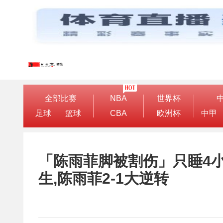
全部比赛
NBA
世界杯
足球
篮球
CBA
欧洲杯
中甲
「陈雨菲脚被割伤」只睡4小
生,陈雨菲2-1大逆转