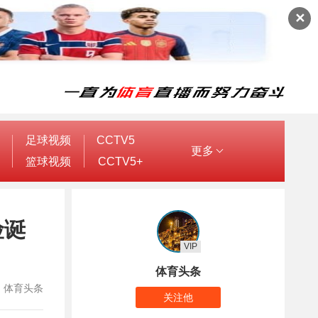
✕
足球视频
CCTV5
更多
篮球视频
CCTV5+
险诞
VIP
体育头条
作者：体育头条
关注他