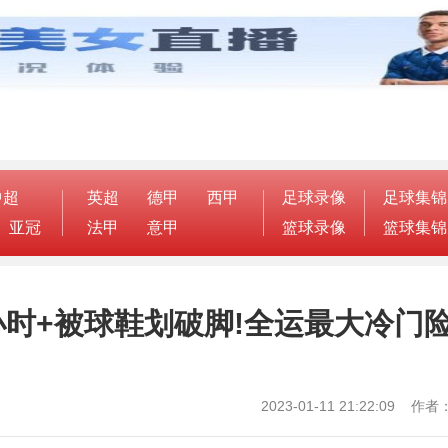
中超
英超
德甲
西甲
足球录像
足球集锦
亚冠
法甲
意甲
篮球录像
篮球集锦
时+被球鞋划破脚!全运最大冷门
2023-01-11 21:22:09 