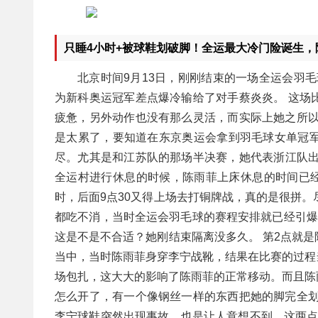
只睡4小时+被球鞋划破脚！全运最大冷门险诞生，陈
北京时间9月13日，刚刚结束的一场全运会羽
为新科奥运冠军差点爆冷输给了对手蔡炎炎。 这场
疲惫，另外动作也没有那么灵活，而实际上她之所以
是太累了，要知道在东京奥运会拿到羽毛球女单冠
尽。尤其是和江苏队的那场半决赛，她代表浙江队出
全运村进行休息的时候，陈雨菲上床休息的时间已经是
时，后面9点30又得上场去打铜牌战，真的是很拼。
都吃不消，当时全运会羽毛球的赛程安排就已经引爆
这是不是不合适？她刚结束隔离没多久。 第2点就
当中，当时陈雨菲身穿李宁战靴，结果在比赛的过程
场包扎，这大大的影响了陈雨菲的正常移动。而且陈
怎么开了，有一个像钢丝一样的东西把她的脚完全划
李宁球鞋突然出现事故，也是让人意想不到。这两点导