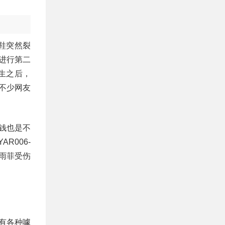
鞋突然裂
进行第二
生之后，
不少网友
钱也是不
R006-
雨菲受伤
有各种噱