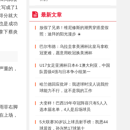
写成了1
最新文章
得分就大
也是成功
放假了兄弟！维尼修斯的潮男穿搭度假
2拿下蔡炎
照：迪拜的阳光漫步 ☀️
巴尔韦德：乌拉圭拿美洲杯比皇马拿欧
冠更难，愿意用欧冠换美洲杯
U17女足亚洲杯日本4-1澳大利亚，中国
严重的，
队晋级4强与日本争小组第一
哈兰德回应批评：我进球时没人说我控
球能力不行，这不是我的工作
大变样！巴西19年夺冠阵容只有5人入
雨菲右脚
选本届名单，4人是后场球员
在上场，
5大联赛30岁以上球员射手榜：凯恩44
球居首，孙兴慜17球第十