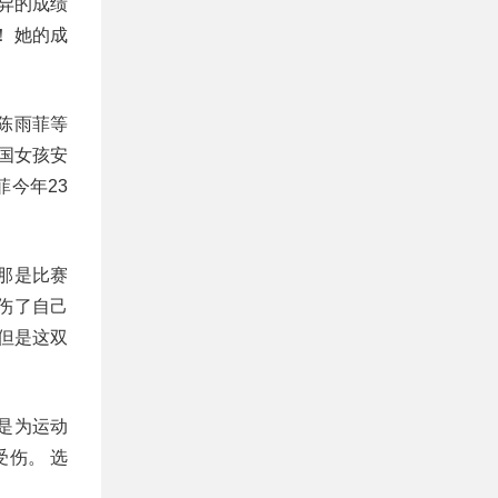
异的成绩
 她的成
陈雨菲等
国女孩安
今年23
那是比赛
伤了自己
但是这双
是为运动
伤。 选