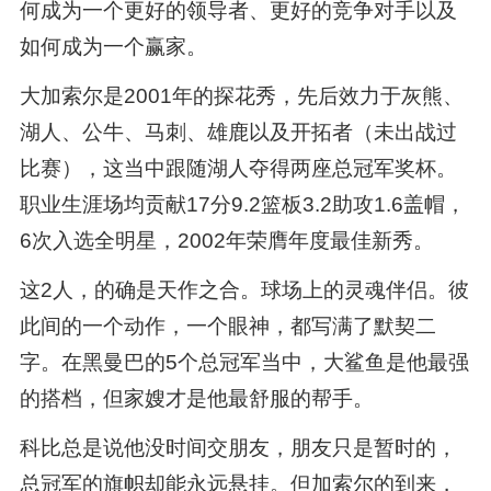
何成为一个更好的领导者、更好的竞争对手以及
如何成为一个赢家。
大加索尔是2001年的探花秀，先后效力于灰熊、
湖人、公牛、马刺、雄鹿以及开拓者（未出战过
比赛），这当中跟随湖人夺得两座总冠军奖杯。
职业生涯场均贡献17分9.2篮板3.2助攻1.6盖帽，
6次入选全明星，2002年荣膺年度最佳新秀。
这2人，的确是天作之合。球场上的灵魂伴侣。彼
此间的一个动作，一个眼神，都写满了默契二
字。在黑曼巴的5个总冠军当中，大鲨鱼是他最强
的搭档，但家嫂才是他最舒服的帮手。
科比总是说他没时间交朋友，朋友只是暂时的，
总冠军的旗帜却能永远悬挂。但加索尔的到来，