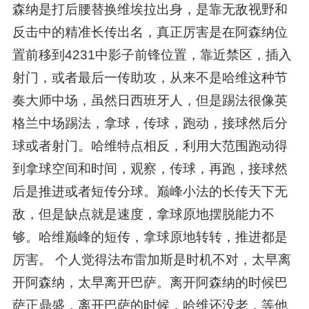
森纳是打后腰替换维埃拉出身，是靠无敌视野和
反击中的精准长传出名，真正厉害是在阿森纳位
置前移到4231中影子前锋位置，靠近禁区，插入
射门，或者最后一传助攻，从来不是哈维这种节
奏大师中场，虽然日西班牙人，但是踢法很像英
格兰中场踢法，拿球，传球，跑动，接球然后分
球或者射门。哈维特点相反，利用大范围跑动得
到拿球空间和时间，观察，传球，再跑，接球然
后是推进或者短传分球。巅峰小法的长传天下无
敌，但是缺点就是速度，拿球原地摆脱能力不
够。哈维巅峰的短传，拿球原地转转，推进都是
厉害。 个人觉得法布雷加斯是时机不对，太早离
开阿森纳，太早离开巴萨。离开阿森纳的时候巴
萨正鼎盛，离开巴萨的时候，哈维还没老，等他