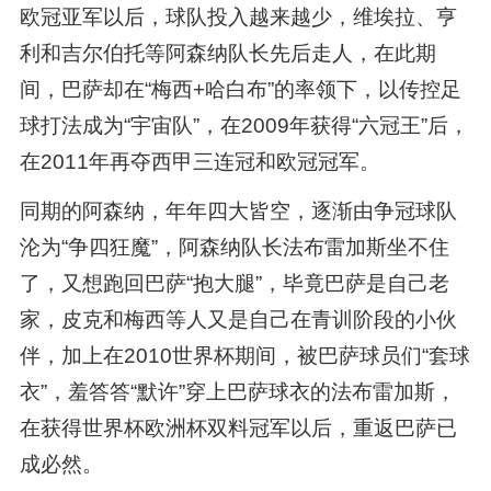
欧冠亚军以后，球队投入越来越少，维埃拉、亨
利和吉尔伯托等阿森纳队长先后走人，在此期
间，巴萨却在“梅西+哈白布”的率领下，以传控足
球打法成为“宇宙队”，在2009年获得“六冠王”后，
在2011年再夺西甲三连冠和欧冠冠军。
同期的阿森纳，年年四大皆空，逐渐由争冠球队
沦为“争四狂魔”，阿森纳队长法布雷加斯坐不住
了，又想跑回巴萨“抱大腿”，毕竟巴萨是自己老
家，皮克和梅西等人又是自己在青训阶段的小伙
伴，加上在2010世界杯期间，被巴萨球员们“套球
衣”，羞答答“默许”穿上巴萨球衣的法布雷加斯，
在获得世界杯欧洲杯双料冠军以后，重返巴萨已
成必然。