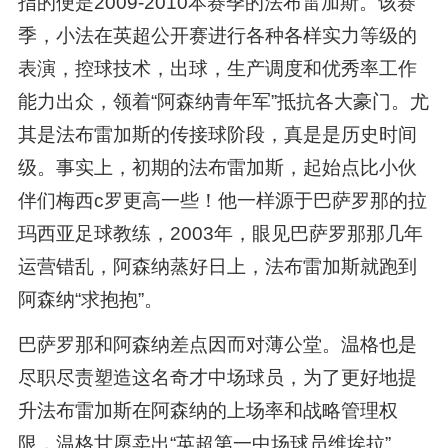
指的便是2009-2010本赛季的法布雷加斯。该赛
季，小法在英超公开赛进行各种各样实力等级的
表演，控球技术，出球，生产调度和优秀率工作
能力出众，领着“阿森纳青年军”抵抗各大豪门。尤
其是法布雷加斯的传接球阶段，真是是历史时间
级。事实上，初期的法布雷加斯，起始点比小伙
伴们梅西c罗更高一些！他一样源于巴萨罗那的拉
玛西亚足球教练，2003年，眼见巴萨罗那那几年
运营错乱，阿森纳蒸好日上，法布雷加斯就跑到
阿森纳“求抱抱”。
巴萨罗那和阿森纳差点因而对薄公堂。温格也是
尽职尽责塑造这名奇才中场球员，为了更好地提
升法布雷加斯在阿森纳的上场率和战略管理权
限，温格甘愿卖出“英超第一中场球员维埃拉”。