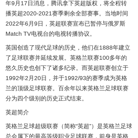
年9月17日消息，腾讯拿下英超版权，将全程转
播英超2020-2021赛季剩余全部赛事。当地时间
2022年6月9日，英超联赛宣布已暂停与俄罗斯
Match TV电视台的电视转播协议。
英国创造了现代足球的历史，他们在1888年建立
了足球联赛并延续发展。英格兰联赛100多年的
悠久历史也创下了诸多纪录。而英超联赛创立于
1992年2月20日，并于1992/93的赛季成为英格
兰的顶级足球联赛。百余年以来英格兰足球联赛
分为四个级别的历史正式结束。
英超简介
英格兰足球超级联赛（简称“英超”）是英格兰足球
总会属下的最高等级职业足球联赛，前身是英格