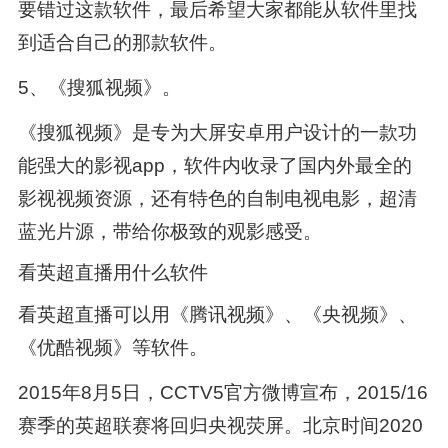
要错过这款软件，最后希望大家都能从软件里找
到适合自己的那款软件。
5、《搜狐视频》。
《搜狐视频》是专为大屏安卓用户设计的一款功
能强大的影视app，软件内收录了国内外最全的
影视视频资源，还有特色的自制电视电影，超清
蓝光片源，带给你极致的观影感受。
看英超直播用什么软件
看英超直播可以用《腾讯视频》、《央视频》、
《优酷视频》等软件。
2015年8月5日，CCTV5官方微博宣布，2015/16
赛季的英超联赛将回归央视荧屏。北京时间2020