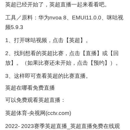
英超已经开始了，英超直播一起来看看吧。
工具／原料：华为nvoa 8、EMUI11.0.0、咪咕视
频5.9.3
1、打开咪咕视频，点击【英超】。
2、找到想看的英超比赛，点击【直播】或【回
放】。（如果比赛还未开始，点击【预约】）。
3、这样即可查看英超的比赛直播。
英超在哪看免费直播
可以免费观看英超直播：
英超体育-央视网(cctv.com)
2022- 2023赛季英超直播_英超直播免费在线观