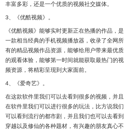
丰富多彩，还是一个优质的视频社交媒体。
3、《优酷视频》。
《优酷视频》能够实时更新正在热播的作品，是
一款相当经典的手机视频播放器，收录了全网所
有的精品视频作品资源，能够给用户带来最优质
的观看体验，能够第一时间就能获取最热门的视
频资源，将精彩呈现到大家面前。
4、《爱奇艺》。
在这款软件里我们可以去看到很多的视频，并且
在软件里我们可以进行很多的玩法，比方说我们
可以看到流行的都市剧，并且我们也可以去看到
穿越以及修仙的各种题材，有兴趣的朋友真心不