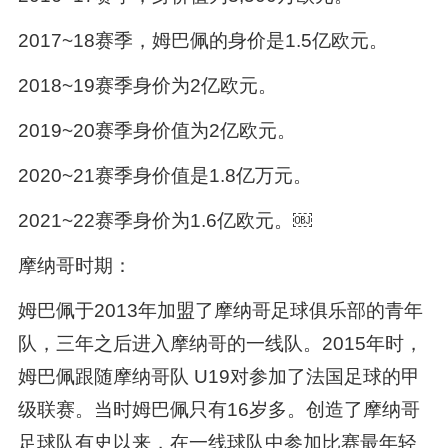
2017~18赛季，姆巴佩的身价是1.5亿欧元。
2018~19赛季身价为2亿欧元。
2019~20赛季身价值为2亿欧元。
2020~21赛季身价值是1.8亿万元。
2021~22赛季身价为1.6亿欧元。￼
摩纳哥时期：
姆巴佩于2013年加盟了摩纳哥足球俱乐部的青年
队，三年之后进入摩纳哥的一线队。2015年时，
姆巴佩跟随摩纳哥队 U19对参加了法国足球的甲
级联赛。当时姆巴佩只有16岁多。创造了摩纳哥
足球队有史以来，在一线球队中参加比赛最年轻