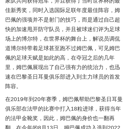
家队共同获得冠军，并且获得了当时世界杯的最
佳新秀奖，同时入选国际足联年度最佳阵容，姆
巴佩的强项并不是射门的技巧，而是通过自己超
快的加速甩开防守队员，并且被球迷们评为足球
场上的博尔特，在世界杯的舞台上，解说员调侃
道博尔特带着足球甚至跑不过姆巴佩，可见姆巴
佩的足球天赋是如此的高，在夺冠之后的几年
里，姆巴佩展现出了自己强有力的统治力，也迅
速在巴黎圣日耳曼俱乐部进入到主力球员的首发
阵容。
在2019年到20年赛季，姆巴佩帮助巴黎圣日耳曼
俱乐部在法甲的比赛中打入18粒进球，获得当年
的法甲金靴奖，因此，姆巴佩的身价也一翻再
翻，在今年的8月13日，姆巴佩成功入选到2022