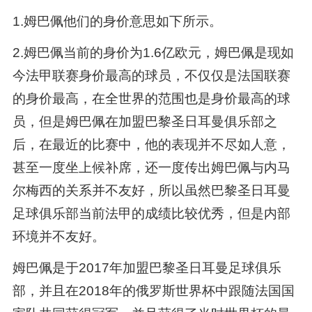
1.姆巴佩他们的身价意思如下所示。
2.姆巴佩当前的身价为1.6亿欧元，姆巴佩是现如
今法甲联赛身价最高的球员，不仅仅是法国联赛
的身价最高，在全世界的范围也是身价最高的球
员，但是姆巴佩在加盟巴黎圣日耳曼俱乐部之
后，在最近的比赛中，他的表现并不尽如人意，
甚至一度坐上候补席，还一度传出姆巴佩与内马
尔梅西的关系并不友好，所以虽然巴黎圣日耳曼
足球俱乐部当前法甲的成绩比较优秀，但是内部
环境并不友好。
姆巴佩是于2017年加盟巴黎圣日耳曼足球俱乐
部，并且在2018年的俄罗斯世界杯中跟随法国国