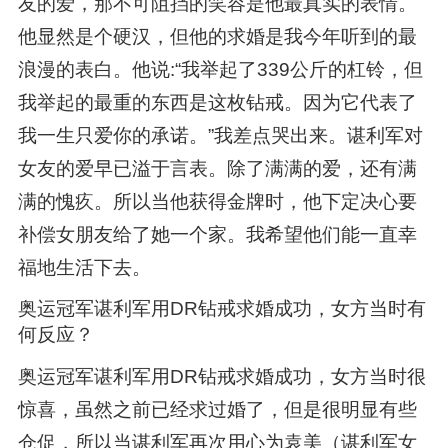
友的爱，那不可阻挡的笑容是他最真实的表情。
他显然是个硬汉，但他的求婚是我今年听到的最
浪漫的表白。他说:“我举起了339公斤的杠铃，但
我举起的最重的东西是这枚钻戒。因为它代表了
我一生只爱你的承诺。”我差点哭出来。谌利军对
女友的爱早已溢于言表。除了满满的爱，还有满
满的愧疚。所以当他获得金牌时，他下定决心要
补偿女朋友给了她一个家。我希望他们能一直幸
福地生活下去。
奥运冠军谌利军用DR钻戒求婚成功，女方当时有
何反应？
奥运冠军谌利军用DR钻戒求婚成功，女方当时很
惊喜，虽然之前已经求过婚了，但是很明显有些
仓促，所以当谌利军再次用心为袁美（谌利军女