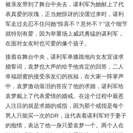
被亲友带到了舞台中央去，谌利军为她献上了代
表真爱的玫瑰，正当她惊讶的没缓过来时，谌利
军走过去忍不住问她“惊喜不？意外不？”这个细节
就特别有爱，因为举重场上威武勇猛的谌利军，
在面对女友时也可爱的像个孩子。
接着在舞台中央，谌利军单膝跪地向女友宣读求
婚誓词，袁梦也大声的给予他肯定的回答，二人
幸福甜蜜的接受亲友们的祝福，在大家一阵掌声
中，袁梦激动落泪的答应了他的求婚，谌利军给
袁梦戴上了代表爱情的婚戒。在这个过程中最惹
人注目的就是求婚的戒指，因为那个戒指是每个
男人只能买一次的DR，这代表着谌利军对于妻子
的痴情，表达了他一身只爱袁梦一个。两个人在