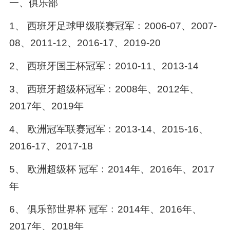
一、俱乐部
1、 西班牙足球甲级联赛冠军﹕2006-07、2007-
08、2011-12、2016-17、2019-20
2、 西班牙国王杯冠军﹕2010-11、2013-14
3、 西班牙超级杯冠军﹕2008年、2012年、
2017年、2019年
4、 欧洲冠军联赛冠军﹕2013-14、2015-16、
2016-17、2017-18
5、 欧洲超级杯 冠军﹕2014年、2016年、2017
年
6、 俱乐部世界杯 冠军﹕2014年、2016年、
2017年、2018年