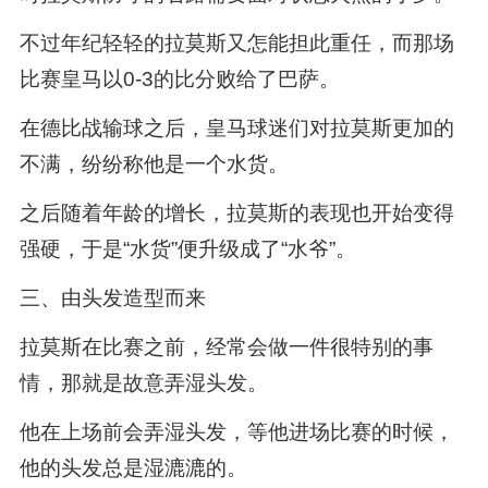
不过年纪轻轻的拉莫斯又怎能担此重任，而那场
比赛皇马以0-3的比分败给了巴萨。
在德比战输球之后，皇马球迷们对拉莫斯更加的
不满，纷纷称他是一个水货。
之后随着年龄的增长，拉莫斯的表现也开始变得
强硬，于是“水货”便升级成了“水爷”。
三、由头发造型而来
拉莫斯在比赛之前，经常会做一件很特别的事
情，那就是故意弄湿头发。
他在上场前会弄湿头发，等他进场比赛的时候，
他的头发总是湿漉漉的。