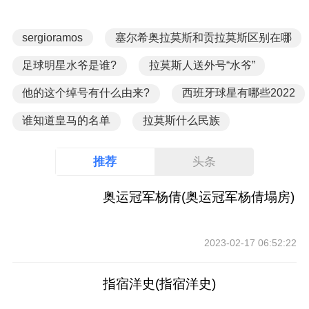
sergioramos
塞尔希奥拉莫斯和贡拉莫斯区别在哪
足球明星水爷是谁?
拉莫斯人送外号“水爷”
他的这个绰号有什么由来?
西班牙球星有哪些2022
谁知道皇马的名单
拉莫斯什么民族
推荐
头条
奥运冠军杨倩(奥运冠军杨倩塌房)
2023-02-17 06:52:22
指宿洋史(指宿洋史)