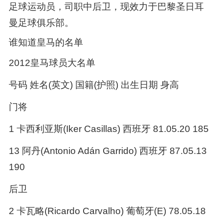
足球运动员，司职中后卫，现效力于巴黎圣日耳
曼足球俱乐部。
谁知道皇马的名单
2012皇马球员大名单
号码 姓名(英文) 国籍(护照) 出生日期 身高
门将
1 卡西利亚斯(Iker Casillas) 西班牙 81.05.20 185
13 阿丹(Antonio Adán Garrido) 西班牙 87.05.13
190
后卫
2 卡瓦略(Ricardo Carvalho) 葡萄牙(E) 78.05.18