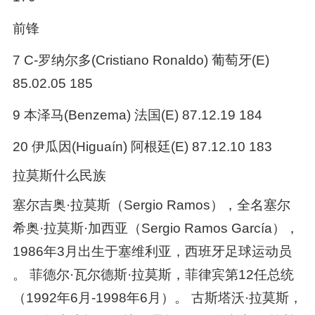
前锋
7 C-罗纳尔多(Cristiano Ronaldo) 葡萄牙(E)
85.02.05 185
9 本泽马(Benzema) 法国(E) 87.12.19 184
20 伊瓜因(Higuaín) 阿根廷(E) 87.12.10 183
拉莫斯什么民族
塞尔吉奥·拉莫斯（Sergio Ramos），全名塞尔
希奥·拉莫斯·加西亚（Sergio Ramos García），
1986年3月出生于塞维利亚，西班牙足球运动员
。 菲德尔·瓦尔德斯·拉莫斯，菲律宾第12任总统
（1992年6月-1998年6月）。 古斯塔沃·拉莫斯，