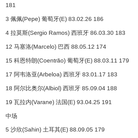
181
3 佩佩(Pepe) 葡萄牙(E) 83.02.26 186
4 拉莫斯(Sergio Ramos) 西班牙 86.03.30 183
12 马塞洛(Marcelo) 巴西 88.05.12 174
15 科恩特朗(Coentrão) 葡萄牙(E) 88.03.11 179
17 阿韦洛亚(Arbeloa) 西班牙 83.01.17 183
18 阿尔比奥尔(Albiol) 西班牙 85.09.04 188
19 瓦拉内(Varane) 法国(E) 93.04.25 191
中场
5 沙欣(Sahin) 土耳其(E) 88.09.05 179