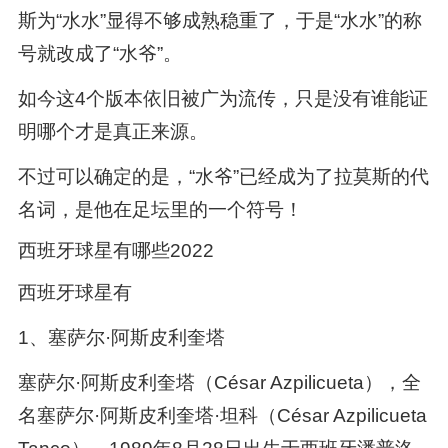
斯为“水水”显得不够成熟稳重了，于是“水水”的称
号就改成了“水爷”。
如今这4个版本依旧被广为流传，只是没有谁能证
明哪个才是真正来源。
不过可以确定的是，“水爷”已经成为了拉莫斯的代
名词，是他在足坛里的一个符号！
西班牙球星有哪些2022
西班牙球星有
1、塞萨尔·阿斯皮利奎塔
塞萨尔·阿斯皮利奎塔（César Azpilicueta），全
名塞萨尔·阿斯皮利奎塔·坦科（César Azpilicueta