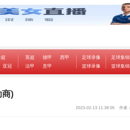
中超
英超
德甲
西甲
足球录像
足球集锦
亚冠
法甲
意甲
篮球录像
篮球集锦
助商)
2023-02-13 11:38:05 