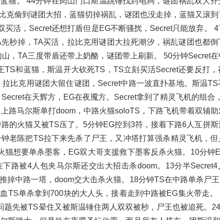
蓝猫。 44分钟在肉山门口斯温跳锤找到电狗，谜团祸乱双大齐
比克偷到谜团大招，蓝猫切掉祸乱，谜团也没走掉，蓝猫又滚到
双买活，Secret还想打盾但是EG不断骚扰，Secret只能放弃。 4
住TA先秒掉，TA买活，拉比克用谜团大拉死潮汐，祸乱谜团也都
，TA三度带盾还带上奶酪，谜团带上刷新。 50分钟Secret
TS和蓝猫，斯温开大砍死TS，TS立刻买活Secret还要反打
拉比克用谜团大留住谜团，Secret中路一波直扑基地。斯温T
Secret在天辉方，EG在夜魇方。Secret拿到了精灵飞机的组合
路马尔斯单打doom，中路火猫soloTS，下路飞机带着双辅
路的火猫又被TS压了。5分钟EG控到3符，接着下路6人互拼
分钟老陈把TS拉下来先杀了尸王，又冲塔打算强杀精灵飞机，但
半火猫想要单杀墨客，EG双大哥支援救下墨客反杀火猫。10分钟
下路被4人包夹马尔斯还交出大招击杀doom。13分半Secret
推掉中路一塔，doom交大击杀火猫。18分钟TS在中路单杀尸王，S
TS单杀拿到700块的大人头，接着走到中路被EG集火带走。 
有问题先被TS晕住又被斯温锤住两人双双被秒，尸王也被追死。24