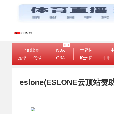
全部比赛
NBA
世界杯
足球
篮球
CBA
欧洲杯
中甲
eslone(ESLONE云顶站赞