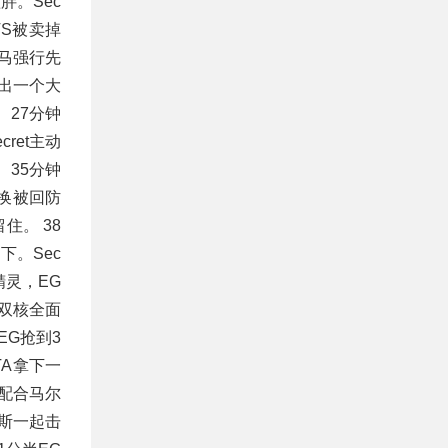
胖。Sec
TS被卖掉
人马强行先
出一个大
 27分钟
ret主动
35分钟
换被回防
住。 38
下。Sec
精灵，EG
的双核全面
G抢到3
TA拿下一
配合马尔
斯一起击