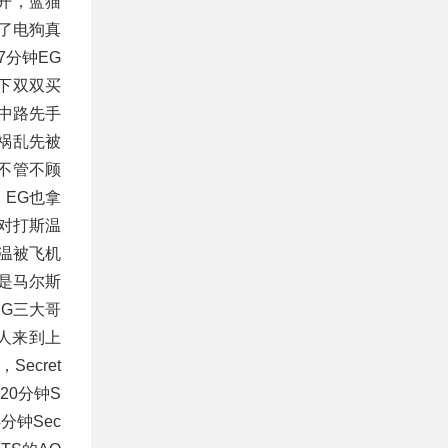
开，蓝猫
了电狗真
7分钟EG
倒下双双买
在中路先手
，祸乱先被
S不管不顾
，EG也拿
助对打斯温
斯温被飞机
是马尔斯
EG三大哥
4人来到上
ecret
20分钟S
分钟Sec