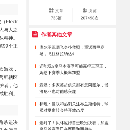
文章
浏览
735篇
207498次
（Electr
、人与人之
作者其他文章
队精神。
第99个正
库尔图瓦晒飞身扑救照：重返西甲赛
场，飞往格拉纳达✈️
还能玩⁉️皇马本赛季可能赢得三冠王，
一款游戏，
姆总下赛季大概率加盟
阵营所辖区
意媒：多家英超俱乐部有意阿图尔，博
护者，他
洛尼亚也对他感兴趣
成胜利。
标晚：曼联和热刺关注布兰斯维特，球
员对夏窗转会持开放态度
一路杀进决
选对了！贝林厄姆首进欧冠决赛，加盟
皇马首赛季已夺西甲和西超杯