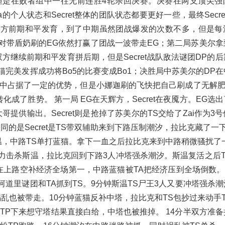
，但是在败者组中一往无前连胜4轮杀回决赛。决赛在两支顶尖强
个人状态和Secret整体的团队状态都要更好一些，最终Secret
局中双方前期和平发育，到了中期虽然团战爆发的次数不多，但是
中面对带盾奶刷的EG依然打赢了团战一波带走EG；第二局苏美尔
方继续前期和平发育拼后期，但是Secret战队敌法谜团DP的
蓝猫完美发挥成功将Bo5的比赛变成Bo1；决胜局中苏美尔的DP
中占据了一定的优势，但是小娜迦刷的飞快把自己刷成了无解肥同
化成了胜势。 第一局 EG在天辉方，Secret在夜魇方。EG选
提供输出。Secret则是抢掉了苏美尔的TS交给了Zai作为3
的是Secret是TS带双辅助来到下路压制潮汐，拉比克藏了一
，中路TS单打蓝猫。拿下一血之后拉比克来到中路稍微骚扰了一
力击杀斯温，拉比克回到下路3人冲塔强杀潮汐。斯温复活之后T
狗在上路空补经济全场第一，中路蓝猫被TA把经济压到全场倒数。
河道里谜团和TA抓到TS。9分钟斯温TS尸王3人又要冲塔强杀
乱也被带走。10分钟蓝猫反补中塔，拉比克和TS包抄过来动手
潮汐TP下来想守塔结果直接白给，中塔也被推掉。 14分半双方准