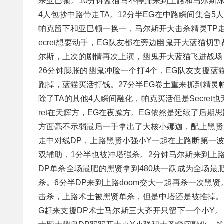
杀亚巴顿。10分钟蓝猫马不停蹄来到上路和马尔斯冰
4人包抄中路带走TA。12分半EG在中路瞬间集合
帕克留下和亚巴顿一换一，马尔斯开大击杀精灵TP走人
ecret想要动手，EG队友都在旁边幽鬼开大蓝猫切割
尔斯，上次的剧情再次上演，幽鬼开大蓝猫飞进战场
26分钟膨胀的幽鬼冲脸一个打4个，EG队友支援蓝猫
跑掉，蓝猫买活打钱。27分半EG卷土重来抓到精灵帕
除了TA的其他4人瞬间融化，帕克买活但是Secret
ret在天辉方，EG在夜魇方。EG依然是延续了后期思
方面毫不示弱最后一手拿出了大核小娜迦，配上黑贤大圣
走中对线DP，上路黑贤小强小Y一起在上路断第一波
双辅助，1分半也被冲塔强杀。2分钟马尔斯来到上路
DP单杀全场最肥的黑贤拿到480块一跃成为全场最
杀。6分半DP来到上路doom交大一起再杀一次黑贤
击杀，上路术士被黑贤单杀，但是中塔还是被推掉。 9分
G赶来支援DP术士马尔斯三大齐开只留下一个小Y。