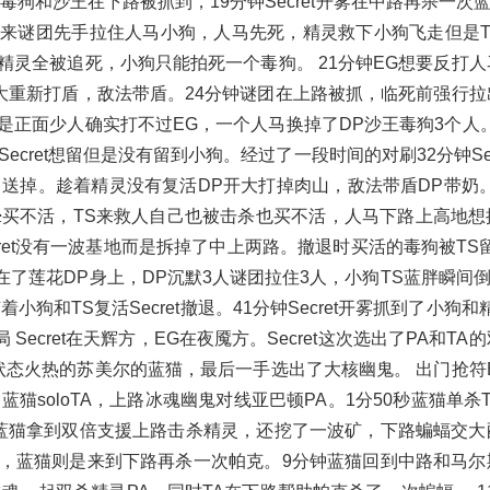
狗和沙王在下路被抓到，19分钟Secret开雾在中路再杀一次蓝
t冲了出来谜团先手拉住人马小狗，人马先死，精灵救下小狗飞走但是
胖精灵全被追死，小狗只能拍死一个毒狗。 21分钟EG想要反打
大重新打盾，敌法带盾。24分钟谜团在上路被抓，临死前强行拉
但是正面少人确实打不过EG，一个人马换掉了DP沙王毒狗3个人。
ret想留但是没有留到小狗。经过了一段时间的对刷32分钟Sec
掉。趁着精灵没有复活DP开大打掉肉山，敌法带盾DP带奶。 
买不活，TS来救人自己也被击杀也买不活，人马下路上高地想
et没有一波基地而是拆掉了中上两路。撤退时买活的毒狗被TS留
了莲花DP身上，DP沉默3人谜团拉住3人，小狗TS蓝胖瞬间倒
狗和TS复活Secret撤退。41分钟Secret开雾抓到了小狗和
 Secret在天辉方，EG在夜魇方。Secret这次选出了PA和TA
态火热的苏美尔的蓝猫，最后一手选出了大核幽鬼。 出门抢符E
soloTA，上路冰魂幽鬼对线亚巴顿PA。1分50秒蓝猫单杀
半蓝猫拿到双倍支援上路击杀精灵，还挖了一波矿，下路蝙蝠交大
鬼，蓝猫则是来到下路再杀一次帕克。9分钟蓝猫回到中路和马尔