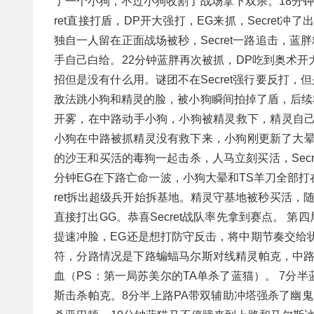
了一个小狗，不过小狗收割了战场拿下双杀。18分钟毒
ret直接打盾，DP开大强打，EG来抓，Secre
独自一人留在正面战场被秒，Secret一路追击，蓝
手自己白给。22分钟蓝胖再次被抓，DP吃到奥术开
招但是没有什么用。谜团不在Secret强行要反打，
敌法跳小狗和精灵的脸，被小狗瞬间拍掉了盾，后续Sec
开雾，在中路动手小狗，小狗被精灵救下，精灵自己送
小狗在中路被抓精灵没有救下来，小狗刚更新了大晕
的沙王和买活的毒狗一起击杀，人马立刻买活，Secr
分钟EG在下路亡命一波，小狗大晕和TS羊刀全部打在
ret拆出超级兵开始拆基地。精灵守基地被秒买活，随着小
直接打出GG。恭喜Secret战队率先拿到赛点。 第四局
提速冲脸，EG还是想打防守反击，将中期节奏交给状
符，分路情况是下路蝙蝠马尔斯对线精灵帕克，中路蓝猫
血（PS：第一局苏美尔的TA单杀了蓝猫）。 7分
斯击杀帕克。8分半上路PA带双辅助冲塔强杀了幽