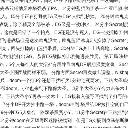
魂一起双杀精灵PA，同时TA在下路帮助帕克杀了一次蝙蝠。 1
5人先杀双辅助又冲塔强杀了PA。14分钟蓝猫为了杀一个亚巴顿
。15分半正在打野的TA又被EG4人找到秒掉。 20分钟幽鬼
战场，除了精灵全部被杀，EG又是一波0换4。24分半Secret
，这次是只活了一个帕克，EG还是没有死人。EG一波拆掉了中
飞进战场但是这次幽鬼没大，幽鬼蓝猫冰魂3人换掉了Secret
克，回头打掉肉山蓝猫带盾。30分钟EG攻上上路高地，Secre
也无力抵抗打出GG。恭喜EG战队将比赛拖进决胜局。 第五局 决胜
路，5个人每个人的大招都有用并且幽鬼DP后期强度拉满。Secr
小强团战同样不弱。 分路方面Secret再次做出调整，Nish
兵，doom一个打3个还想干扰断兵1分钟连死两次。下路大圣
帮doom。小Y也来到下路保大圣。 3分半大圣小Y合力击杀术
肥。下路大圣小Y再杀一次术士，EG接着入侵野区找到了打野的
。7分半DP开大推中路一塔，doom冲到 塔后给DP拉扯空间自
钟EG5人集合上路双杀黑贤小Y。11分半Secret在下路抓到d
14分钟doom在天辉野区迷路被找到，但是EG支援到位马尔斯