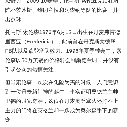
威慑力。2009-10赛季，托马斯·索伦森先后在对
阵朴茨茅斯、维冈竞技和阿森纳等队的比赛中扑
出点球。
托马斯·索伦森1976年6月12日出生在丹麦弗雷德
里西亚（Fredericia），此前曾在丹麦斯文德堡
FB队以及欧登塞队效力。1998年夏季转会中，索
伦森以50万英镑的价格转会到桑德兰时，并没有
引起公众的热情关注。
但当索伦森一次次在化险为夷的时候，人们意识
到一位丹麦新门神的诞生，事实证明桑德兰主帅
里德的眼光奇准，这位在丹麦奥登塞队还打不上
主力的门将在英格兰却一跃成为奥尔森手下的新
宠。