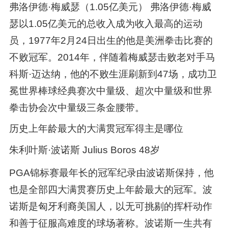
弗洛伊德·梅威瑟（1.05亿美元） 弗洛伊德·梅威
瑟以1.05亿美元的总收入成为收入最高的运动
员，1977年2月24日出生的他是美洲拳击比赛的
不败冠军。2014年，伴随着梅威瑟击败老对手马
科斯·迈达纳，他的不败生涯刷新到47场，成功卫
冕世界棒球经典赛次中量级、超次中量级和世界
拳击协会次中量级三条金腰带。
历史上年龄最大的大满贯冠军得主是哪位
朱利叶斯·波诺斯 Julius Boros 48岁
PGA锦标赛最年长的冠军纪录由波诺斯保持，他
也是全部四大满贯赛历史上年龄最大的冠军。波
诺斯是匈牙利裔美国人，以无可挑剔的挥杆动作
和善于征服高难度的球场著称。波诺斯一生共有