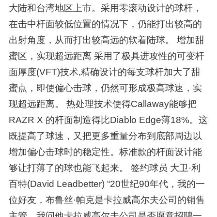
大陆和台湾地区上市。采用零滚动设计的球杆，
在击中杆面较低位置的情况下，仍能打出较高的
出射角度，从而打出较高远的软着陆球。 增加甜
蜜区，实现超远距离 采用了极具进攻性的可变杆
面厚度(VFT)技术,精确设计的每支球杆加大了甜
蜜点，即使偏心击球，仍然可形成极高球速，实
现超远距离。 热处理技术使得Callaway能够把
RAZR X 的杆面制造得比Diablo Edge薄18%。这
既提高了球速，又把更多重量分布到底部周边以
增加偏心击球时的稳定性。标准款的杆面设计能
够让打薄了的球也能飞起来。 签约球员 大卫·利
百特(David Leadbetter) “20世纪90年代，我的一
位好友，布鲁丝·帕克是卡拉威高尔夫公司的销售
主管。我问他卡拉威高尔夫公司是否愿意招聘一