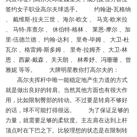
签约女子职业高尔夫球选手。 约翰逊-瓦格纳
、 戴维斯-拉夫三世 、海尔-欧文 、 马克-欧米拉
、 马特-库查尔 、 休伯特-格林 、 莱恩-摩尔 、加
里-伍德兰德 、约翰-达利 、里奇-毕姆 、 大卫-杜
瓦尔 、格雷姆-斯多姆 、 里奇-拉姆齐 、大卫-林
恩 、西蒙-戴森 、关天朗 、 林希妤、冯珊珊 、曾
雅妮 等等。 大牌明星教你打高尔夫的：
高尔夫挥杆中唯一能稳定地产生力道的方式
就是做出良好的转肩。当然其他方面也有很大作
用，比如限制臀部的转动。不过要是转肩不够好
的话，球不可能打得很远。 为了保证足够的
力量，就需要足够的柔软度。主左肩在达到上杆
顶点时在下巴之下。比较理想的状态是在限制转