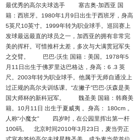
最优秀的高尔夫球选手 塞吉奥-加西亚 国
籍：西班牙。1980年1月9日出生于西班牙，身高
5英尺10英寸。1999年转为职业球手。巡回赛上
发球最远最直的球员之一，加西亚的拥有非常完
美的挥杆。可惜推杆太差，多次与大满贯冠军失
之交臂。 巴巴-沃生 国籍：美国。1978年5
月11日出生于佛罗里达巴格达，身高：6 .3 英
尺。2003年转为职业球手。他属于无师自通没上
过正规的高尔夫训练课。“左撇子”巴巴-沃森是美
国大师杯的新科冠军。 魏圣美 国籍：韩裔美
籍。10月11日 出生于夏威夷 。身高： 180cm 。
人称“小魔女” 四岁时，在公园里挥出第一杆
100码。 北京时间2010年3月23日，麦当劳正
式宣布签约高尔夫球星魏圣美，成为麦当劳首位