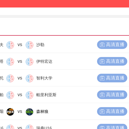
vs
高清直播
夫
沙勒
vs
高清直播
塔
伊特宏达
vs
高清直播
托
智利大学
vs
高清直播
帕
帕里利亚斯
vs
高清直播
阳
森林狼
vs
高清直播
16
瑞典U16