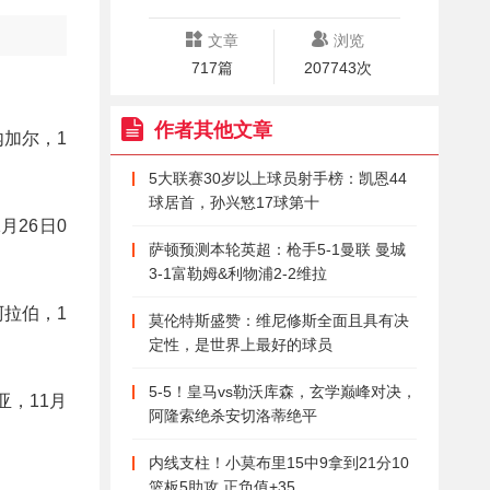
文章
浏览
717篇
207743次
作者其他文章
内加尔，1
5大联赛30岁以上球员射手榜：凯恩44
球居首，孙兴慜17球第十
月26日0
萨顿预测本轮英超：枪手5-1曼联 曼城
3-1富勒姆&利物浦2-2维拉
阿拉伯，1
莫伦特斯盛赞：维尼修斯全面且具有决
定性，是世界上最好的球员
5-5！皇马vs勒沃库森，玄学巅峰对决，
亚，11月
阿隆索绝杀安切洛蒂绝平
内线支柱！小莫布里15中9拿到21分10
篮板5助攻 正负值+35