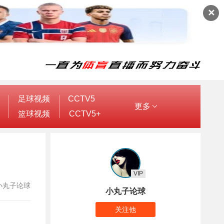
✕
足球视频
CCTV5
更多
篮球视频
CCTV5+
VIP
者：小丸子论球
小丸子论球
关注他