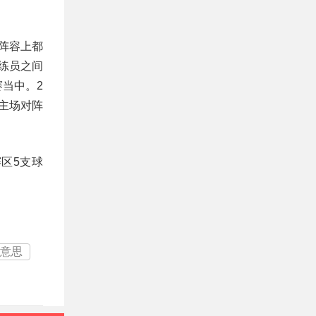
阵容上都
练员之间
当中。2
人主场对阵
区5支球
么意思