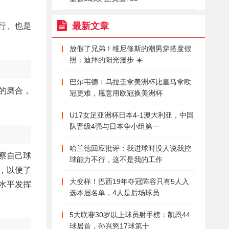
最新文章
举行、也是
放假了兄弟！维尼修斯的潮男穿搭度假
照：迪拜的阳光漫步 ☀️
巴尔韦德：乌拉圭拿美洲杯比皇马拿欧
的磨合，
冠更难，愿意用欧冠换美洲杯
U17女足亚洲杯日本4-1澳大利亚，中国
队晋级4强与日本争小组第一
哈兰德回应批评：我进球时没人说我控
察自己球
球能力不行，这不是我的工作
，以便了
大变样！巴西19年夺冠阵容只有5人入
水平发挥
选本届名单，4人是后场球员
5大联赛30岁以上球员射手榜：凯恩44
球居首，孙兴慜17球第十