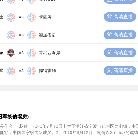
vs
高清直播
桑
卡西姆
vs
高清直播
尔比恩后备队
漫游者后备队
vs
高清直播
家
青岛西海岸
vs
高清直播
星
佩特雷姆
冠军杨倩塌房)
是什么1、杨倩，2000年7月10日出生于浙江省宁波市鄞州区姜山镇，中
将，中国国家射击队成员。2、2019年8月12日，杨倩以251.5环的成