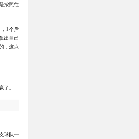
是按照往
，1个后
拿出自己
的，这点
赢了。
0支球队一