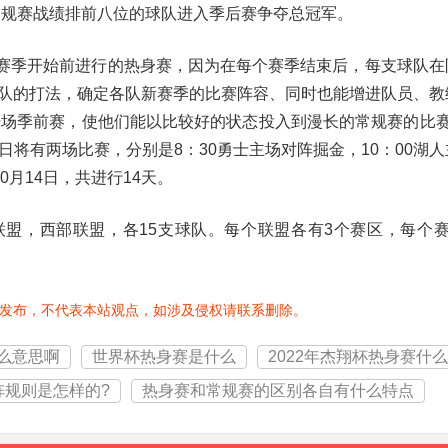
常规赛战绩排前八位的球队进入季后赛争夺总冠军。
常规赛季开始前进行的热身赛，因为在每个赛季结束后，每支球队在
队的打法，确定各队新赛季的比赛阵容、同时也能增进队员、教
干场季前赛，使他们能以比较好的状态投入到漫长的常规赛的比赛
打，首日将有两场比赛，分别是8：30勇士主场对阵掘金，10：00湖
10月14日，共进行14天。
部联盟，西部联盟，各15支球队。每个联盟各有3个赛区，每个赛
发布，不代表本站观点，如涉及侵权请联系删除。
么意思啊
世界杯热身赛是什么
2022年杰翔杯热身赛什
阵规则是怎样的?
热身赛和常规赛的区别各自有什么特点