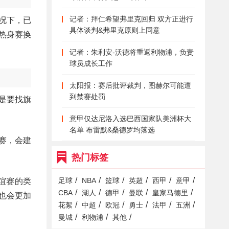
记者：拜仁希望弗里克回归 双方正进行
况下，已
具体谈判&弗里克原则上同意
热身赛换
记者：朱利安-沃德将重返利物浦，负责
球员成长工作
太阳报：赛后批评裁判，图赫尔可能遭
到禁赛处罚
是要找旗
意甲仅达尼洛入选巴西国家队美洲杯大
名单 布雷默&桑德罗均落选
赛，会建
热门标签
/
/
/
/
/
/
足球
NBA
篮球
英超
西甲
意甲
谊赛的类
/
/
/
/
/
CBA
湖人
德甲
曼联
皇家马德里
也会更加
/
/
/
/
/
/
花絮
中超
欧冠
勇士
法甲
五洲
/
/
/
曼城
利物浦
其他