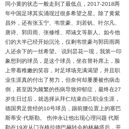
同小黄的状态一般走到了最低点，2017-2018两
年中国足球其实涌现过很多希望之星。除了黄紫
昌外，还有张玉宁、韦世豪、刘若钒、叶尔凡、
唐诗、郭田雨、张修维、邓涵文等新人。如今他
们的大半已经开始沉沦，仅剩韦世豪与郭田雨两
人还余下的一丝希望。 说到昙花一现，我第一印
象想到的球员，是这个球员，坐在替补席上，脸
上带着稚嫩的笑容，对足球场充满渴望，并且职
业生涯真的付出了努力，但奈何却屡屡被伤病击
倒，甚至因为频繁的伤病导致抑郁症，最终在27
岁生日过后，就选择从拜仁结束自己职业生涯，
德国男足曾经的10号球员，踢前腰位置上的塞巴
斯蒂安·代斯勒。 伤仲永让他出现心理问题 代斯
勒在19岁从门兴格拉德巴赫转会柏林赫塔后，开