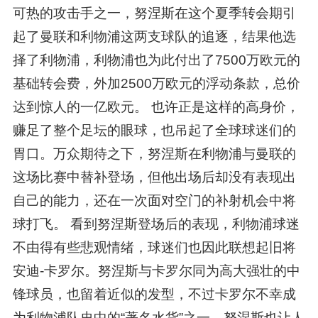
可热的攻击手之一，努涅斯在这个夏季转会期引
起了曼联和利物浦这两支球队的追逐，结果他选
择了利物浦，利物浦也为此付出了7500万欧元的
基础转会费，外加2500万欧元的浮动条款，总价
达到惊人的一亿欧元。 也许正是这样的高身价，
赚足了整个足坛的眼球，也吊起了全球球迷们的
胃口。万众期待之下，努涅斯在利物浦与曼联的
这场比赛中替补登场，但他出场后却没有表现出
自己的能力，还在一次面对空门的补射机会中将
球打飞。 看到努涅斯登场后的表现，利物浦球迷
不由得有些悲观情绪，球迷们也因此联想起旧将
安迪-卡罗尔。努涅斯与卡罗尔同为高大强壮的中
锋球员，也留着近似的发型，不过卡罗尔不幸成
为利物浦队史中的“著名水货”之一，努涅斯也让人