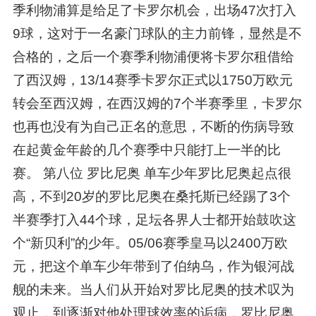
季利物浦算是给足了卡罗尔机会，出场47次打入
9球，这对于一名豪门球队的主力前锋，显然是不
合格的，之后一个赛季利物浦便将卡罗尔租借给
了西汉姆，13/14赛季卡罗尔正式以1750万欧元
转会至西汉姆，在西汉姆的7个半赛季里，卡罗尔
也再也没有为自己正名的意思，不断的伤病导致
在起黄金年龄的几个赛季中只能打上一半的比
赛。 第八位 罗比尼奥 单车少年罗比尼奥起点很
高，不到20岁的罗比尼奥在桑托斯已经踢了3个
半赛季打入44个球，足坛各界人士都开始鼓吹这
个“新贝利”的少年。05/06赛季皇马以2400万欧
元，把这个单车少年带到了伯纳乌，作为银河战
舰的未来。当人们从开始对罗比尼奥的技术叹为
观止，到逐渐对他处理球效率的诟病，罗比尼奥