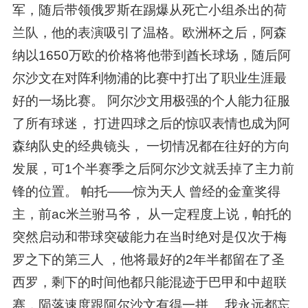
军，随后带领俄罗斯在踢爆从死亡小组杀出的荷
兰队，他的表演吸引了温格。欧洲杯之后，阿森
纳以1650万欧的价格将他带到酋长球场，随后阿
尔沙文在对阵利物浦的比赛中打出了职业生涯最
好的一场比赛。 阿尔沙文用极强的个人能力征服
了所有球迷， 打进四球之后的惊叹表情也成为阿
森纳队史的经典镜头， 一切情况都在往好的方向
发展，可1个半赛季之后阿尔沙文就丢掉了主力前
锋的位置。 帕托——惊为天人 曾经的金童奖得
主，前ac米兰驸马爷， 从一定程度上说，帕托的
突然启动和带球突破能力在当时绝对是仅次于梅
罗之下的第三人 ，他将最好的2年半都留在了圣
西罗，剩下的时间他都只能混迹于巴甲和中超联
赛，陨落速度跟阿尔沙文有得一拼。 我永远都忘