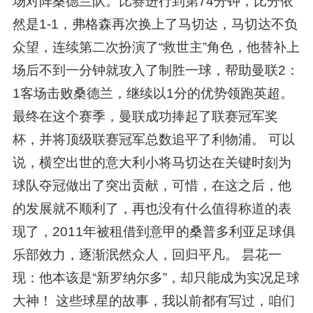
场对阵桑德兰队。比赛进行到第74分钟，比分依
然是1-1，弗格森再次换上了马切达，马切达不负
众望，连续第二次扮演了“救世主”角色，他替补上
场后不到一分钟就攻入了制胜一球，帮助曼联2：
1客场击败桑德兰，继续以1分的优势领跑英超。
最终在这个赛季，曼联成功捧起了联赛冠军奖
杯，并将顶级联赛冠军总数追平了利物浦。 可以
说，横空出世的意大利小将马切达在关键时刻为
球队夺冠做出了突出贡献，可惜，在这之后，他
的发展就不顺利了，再也没有什么值得称道的表
现了，2011年被租借到意甲的桑普多利亚足球俱
乐部效力，逐渐泯然众人，回归平凡。 昙花一
现：他本该是“新罗纳尔多”，却只能成为实况足球
大神！ 这些球星的故事，我以前都有写过，咱们