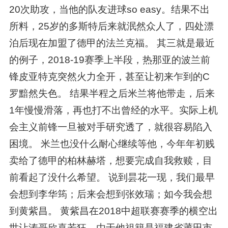
20次助攻，当他的队友进球so easy。结果不出
所料，25岁的多斯特后来就泯然众人了，四处漂
泊后现在加盟了德甲的法兰克福。 其三就是最近
的例子，2018-19赛季上半段，热那亚的波兰前
锋皮亚特克突然火力全开，甚至让初来乍到的C
罗黯然失色。 结果半程之后米兰将他带走，后来
1年慢慢滑落，再也打不出曾经的水平。实际上机
会主义前锋一旦被对手研究透了，就很容易陷入
困境。 米兰也没什么耐心继续等他，今年年初贱
卖给了德甲的柏林赫塔，想要完成自我救赎，目
前看起了没什么希望。 说到昙花一现，我们最早
会想到李华筠；后来会想到张效瑞；如今我会想
到黄紫昌。 黄紫昌在2018中超联赛赛季的横空出
世让涛哥欣喜若狂。由于他祖籍是福建省莆田市