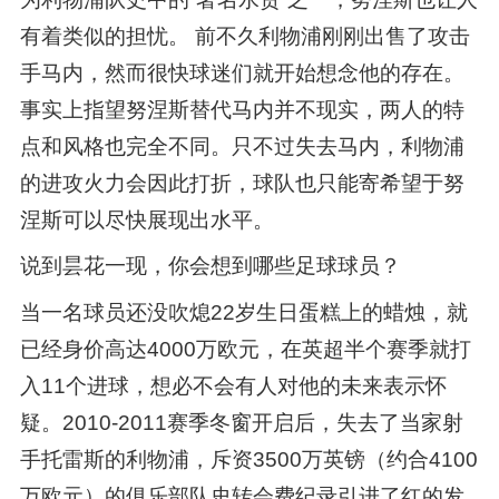
有着类似的担忧。 前不久利物浦刚刚出售了攻击
手马内，然而很快球迷们就开始想念他的存在。
事实上指望努涅斯替代马内并不现实，两人的特
点和风格也完全不同。只不过失去马内，利物浦
的进攻火力会因此打折，球队也只能寄希望于努
涅斯可以尽快展现出水平。
说到昙花一现，你会想到哪些足球球员？
当一名球员还没吹熄22岁生日蛋糕上的蜡烛，就
已经身价高达4000万欧元，在英超半个赛季就打
入11个进球，想必不会有人对他的未来表示怀
疑。2010-2011赛季冬窗开启后，失去了当家射
手托雷斯的利物浦，斥资3500万英镑（约合4100
万欧元）的俱乐部队史转会费纪录引进了红的发