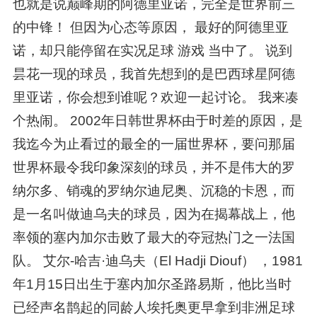
也就是说巅峰期的阿德里亚诺，完全是世界前三
的中锋！ 但因为心态等原因， 最好的阿德里亚
诺，却只能停留在实况足球 游戏 当中了。 说到
昙花一现的球员，我首先想到的是巴西球星阿德
里亚诺，你会想到谁呢？欢迎一起讨论。 我来凑
个热闹。 2002年日韩世界杯由于时差的原因，是
我迄今为止看过的最全的一届世界杯，要问那届
世界杯最令我印象深刻的球员，并不是伟大的罗
纳尔多、销魂的罗纳尔迪尼奥、沉稳的卡恩，而
是一名叫做迪乌夫的球员，因为在揭幕战上，他
率领的塞内加尔击败了最大的夺冠热门之一法国
队。 艾尔-哈吉·迪乌夫（El Hadji Diouf） ，1981
年1月15日出生于塞内加尔圣路易斯，他比当时
已经声名鹊起的同龄人埃托奥更早拿到非洲足球