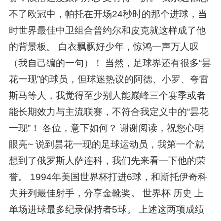
不了欧冠中，帕托在开场24秒时的那个进球，当
时世界最佳中卫组合普约尔和皮克就这样成了他
的背景板。 白衣飘飘好少年，惊鸿一声万人叹
（我自己编的一句）！ 当然，足球界还有很多“昙
花一现”的球员，但球迷热议的阿德、小罗、夸雷
斯马等人，我觉得至少别人能巅峰三个赛季或者
能长期效力与主流联赛，不符合我定义中的“昙花
一现”！ 各位，意下如何？ 谢谢阅读，祝您心明
眼亮~ 说到昙花一现的足球运动员，我第一个就
想到了俄罗斯人萨连科，我们先来看一下他的荣
誉。 1994年美国世界杯打进6球，和斯托伊奇科
夫并列最佳射手，分享金靴奖。 世界杯 历史 上
单场进球最多纪录保持者5球。 上述这两项成绩