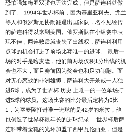
恐怕强如梅罗双骄也无法完成，但是萨连科就做
到了。 1994年世界杯前，因为基里亚科夫、尤兰
等人和俄罗斯足协闹翻退出国家队，名不见经传
的萨连科得以来到美国。俄罗斯队在小组赛中表
现不佳，两连败后就丧失了出线权，萨连科利用
点球的机会打进了前场比赛唯一的进球。 最后一
场的对手是喀麦隆，他们前两场仅积1分出线的机
会也不大，而且赛前因为奖金也和足协闹翻。面
对无心恋战的非洲雄狮，萨连科大开杀戒一人独
进5球，成为了世界杯 历史 上唯一的一位单场打
进5球的球员。这场比赛的比分最后定格为6比
1，为喀麦隆打进唯一进球的是42岁的米拉，他
也创造了世界杯最年长的进球纪录。 世界杯后萨
连科带着金靴的光环加盟了西甲瓦伦西亚，但是