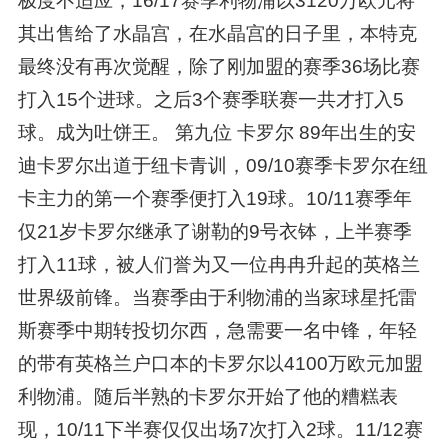
极度不适应，16/17赛季利物浦以3120万欧元将
其出售给了水晶宫，在水晶宫的日子里，本特克
最终没有再次觉醒，除了刚加盟的赛季36场比赛
打入15个进球。之后3个赛季联赛一共才打入5
球。成为吐饼王。 第九位 卡罗尔 89年出生的安
迪卡罗尔出道于纽卡青训，09/10赛季卡罗尔在纽
卡主力的第一个赛季便打入19球。10/11赛季年
仅21岁卡罗尔继承了谢勒的9号衣钵，上半赛季
打入11球，被人们誉为又一位冉冉升起的英格兰
世界级前锋。当赛季由于利物浦的当家球星托雷
斯赛季中期转投切尔西，急需要一名中锋，年轻
的带有英格兰户口本的卡罗尔以4100万欧元加盟
利物浦。随后半熟的卡罗尔开始了他的糟糕表
现，10/11下半赛仅仅出场7次打入2球。11/12赛