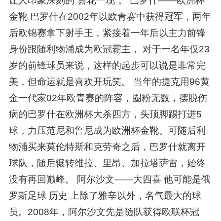
让人印象深刻的“昙花一现”。 巴罗什——欧洲杯
金靴 巴罗什在2002年以欧青赛中获得冠军，两年
后欧锦赛拿下射手王，紧接着一年后以主力前锋
身份跟随利物浦成为欧冠霸主， 对于一名年仅23
岁的前锋球员来说，这样的起步可以说是非常完
美，但命运就是喜欢开玩笑。 当年的捷克用96黄
金一代家02年欧青赛的阵容，圈粉无数，摆脱伤
病的巴罗什在欧洲杯大杀四方，头顶脚踢打进5
球，力压范尼和鲁尼成为欧洲杯金靴。可随后利
物浦买来莫伦特斯和克劳奇之后，巴罗什就离开
球队，随后辗转维拉、里昂、加拉塔萨雷，始终
没有再回巅峰。 阿尔沙文——大四喜 他可能是俄
罗斯足球 历史 上除了雅辛以外，名气最大的球
员。2008年，阿尔沙文先是随队获得欧联杯冠