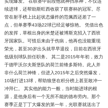
实现爆发。 在联赛中前段他就神挡杀神，不仅连
续进球，还帮助斯旺西收获了联赛杯的冠军。尽
管在射手榜上比起状态爆炸的范佩西还差了一
点，但单赛季43场22球已经足够惊艳。 凭借出色
的发挥，草根出身的米楚还被博斯克招入了西班
牙国家队。可惜后来由于伤病，他再也没能重现
荣光，甚至30岁出头就早早退役，目前在西班牙
低级别球队担任职务。 其二是2015年年初，效力
于德甲沃尔夫斯堡队的荷兰前锋多斯特。此人并
非什么荷兰神锋，但进入2015年之后突然爆发，
10场打进13球，帮助狼堡在积分榜上甚至敢冲一
冲拜仁。 其实他的能力一般，当时能进球的根
源，是他身后有一个无所不能的德布劳内。那个
赛季正是丁丁大爆发的第一年，光联赛就送出了