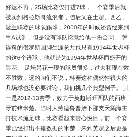
好运不再，25场比赛仅打进7球，一个赛季后就
被卖到格拉斯哥流浪者，随后又在土超、西乙、
波兰联赛的球队踢球，2000年的时候还曾经来到
甲A试训，但是没有球队愿意给他一份合同。 萨
连科的俄罗斯国脚生涯总共也只有1994年世界杯
的这6个进球，他就是为1994年世界杯而盛开的
昙花。 足坛昙花一现的球员很多，过去和现在数
不胜数，远的咱们不说，杯赛这种偶然性很大的
几场球也没必要讨论，我们挑几个典型例子。 其
一是2012-13赛季，效力于英超斯旺西队的西班
牙前锋米楚。当时大劳德鲁普治下那支天鹅海主
打技术流足球，比赛看起来赏心悦目，前一个赛
季已经打出不错数据的米楚，来到英超之后更是