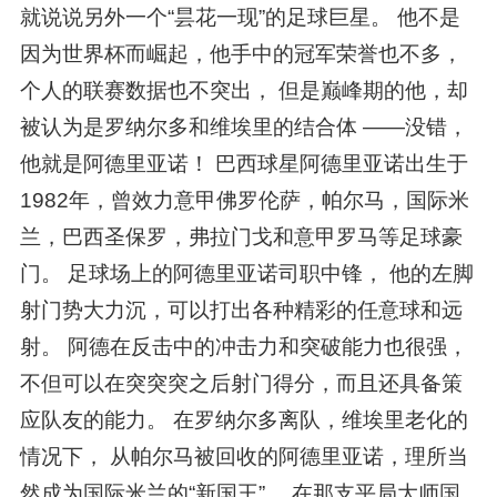
就说说另外一个“昙花一现”的足球巨星。 他不是
因为世界杯而崛起，他手中的冠军荣誉也不多，
个人的联赛数据也不突出， 但是巅峰期的他，却
被认为是罗纳尔多和维埃里的结合体 ——没错，
他就是阿德里亚诺！ 巴西球星阿德里亚诺出生于
1982年，曾效力意甲佛罗伦萨，帕尔马，国际米
兰，巴西圣保罗，弗拉门戈和意甲罗马等足球豪
门。 足球场上的阿德里亚诺司职中锋， 他的左脚
射门势大力沉，可以打出各种精彩的任意球和远
射。 阿德在反击中的冲击力和突破能力也很强，
不但可以在突突突之后射门得分，而且还具备策
应队友的能力。 在罗纳尔多离队，维埃里老化的
情况下， 从帕尔马被回收的阿德里亚诺，理所当
然成为国际米兰的“新国王”。 在那支平局大师国