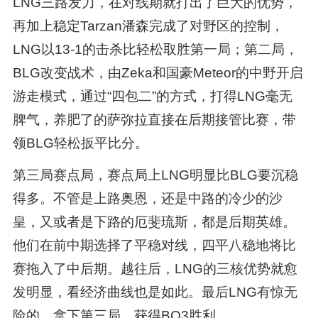
LNG三路发力，在对线期就打出了巨大的优势，
再加上稳定Tarzan潘森完成了对野区的控制，
LNG以13-1的击杀比轻松取胜第一局；第二局，
BLG改变战术，由Zeka和国豪Meteor的中野开启
游走模式，通过“四包二”的方式，打得LNG毫无
脾气，养肥了的萨弥拉直接在后期接管比赛，带
领BLG轻松扳平比分。
第三局赛点局，赛点局上LNG明显比BLG要沉稳
得多。不管是上路奥恩，还是中路的冷少的沙
皇，又或者是下路的厄斐琉斯，都是后期英雄。
他们在前中期选择了平稳对线，四平八稳地将比
赛拖入了中后期。越往后，LNG的三核优势就愈
发明显，看经济曲线也是如此。最后LNG有惊无
险的，拿下第三局，获得BO3胜利。