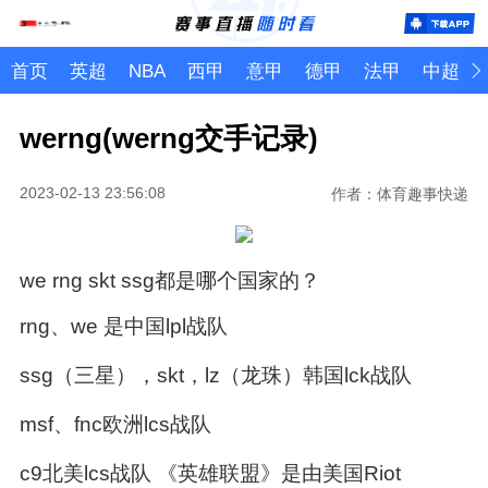
首页
英超
NBA
西甲
意甲
德甲
法甲
中超
werng(werng交手记录)
2023-02-13 23:56:08
作者：体育趣事快递
we rng skt ssg都是哪个国家的？
rng、we 是中国lpl战队
ssg（三星），skt，lz（龙珠）韩国lck战队
msf、fnc欧洲lcs战队
c9北美lcs战队 《英雄联盟》是由美国Riot