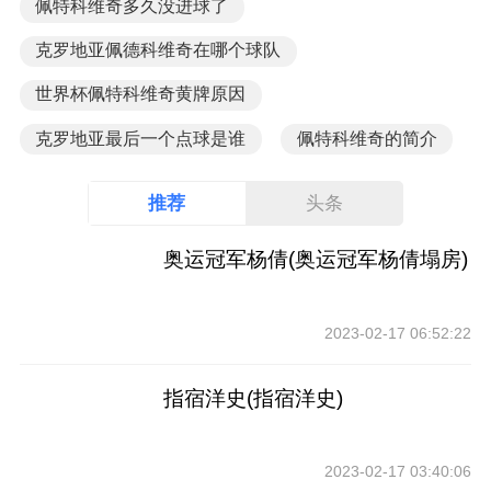
佩特科维奇多久没进球了
克罗地亚佩德科维奇在哪个球队
世界杯佩特科维奇黄牌原因
克罗地亚最后一个点球是谁
佩特科维奇的简介
推荐
头条
奥运冠军杨倩(奥运冠军杨倩塌房)
2023-02-17 06:52:22
指宿洋史(指宿洋史)
2023-02-17 03:40:06