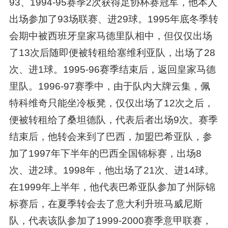
93、1994-95赛季2次获得足协杯赛冠军，他本人
出场参加了93场联赛、进29球。1995年底冬季转
会期中被西班牙皇家马德里队相中，但仅仅出场
了13次后随即便被转租给塞维利亚队，出场了28
次、进1球。1995-96赛季结束后，返回皇家马德
里队。1996-97赛季中，由于队内大牌云集，佩
特科维奇只能坐冷板凳，仅仅出场了12次之后，
便被转租给了桑坦德队，代表后者出场9次。赛季
结束后，他转会来到了巴西，加盟巴希亚队，参
加了1997年下半年的巴西全国锦标赛，出场8
次、进2球。1998年，他出场了21次、进14球。
在1999年上半年，他代表巴希亚队参加了州际锦
标赛后，在夏季转会去了意大利升班马威尼斯
队，代表该队参加了1999-2000赛季意甲联赛，