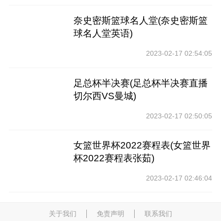
奈史密斯篮球名人堂(奈史密斯篮
球名人堂英语)
2023-02-17 02:54:05
足总杯半决赛(足总杯半决赛直播
切尔西VS曼城)
2023-02-17 02:50:05
女篮世界杯2022赛程表(女篮世界
杯2022赛程表张茹)
2023-02-17 02:46:04
关于我们
免责声明
联系我们