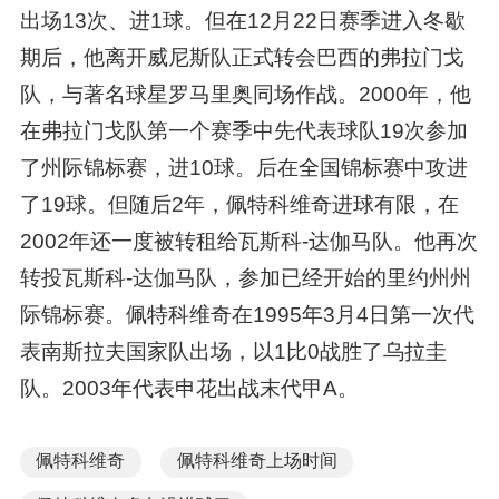
出场13次、进1球。但在12月22日赛季进入冬歇
期后，他离开威尼斯队正式转会巴西的弗拉门戈
队，与著名球星罗马里奥同场作战。2000年，他
在弗拉门戈队第一个赛季中先代表球队19次参加
了州际锦标赛，进10球。后在全国锦标赛中攻进
了19球。但随后2年，佩特科维奇进球有限，在
2002年还一度被转租给瓦斯科-达伽马队。他再次
转投瓦斯科-达伽马队，参加已经开始的里约州州
际锦标赛。佩特科维奇在1995年3月4日第一次代
表南斯拉夫国家队出场，以1比0战胜了乌拉圭
队。2003年代表申花出战末代甲A。
佩特科维奇
佩特科维奇上场时间