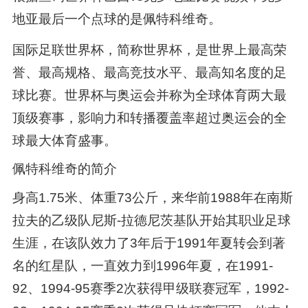
地亚最后一个点球的是佩特科维奇。
国际足联世界杯，简称世界杯，是世界上最高荣
誉、最高规格、最高竞技水平、最高知名度的足
球比赛。世界杯与奥运会并称为全球体育两大最
顶级赛事，影响力和转播覆盖率超过奥运会的全
球最大体育盛事。
佩特科维奇的简介
身高1.75米、体重73公斤，来华前1988年在南斯
拉夫的乙级队尼斯-拉德尼茨基队开始其职业足球
生涯，在该队效力了3年后于1991年夏转会到著
名的红星队，一直效力到1996年夏，在1991-
92、1994-95赛季2次获得甲级联赛冠军，1992-