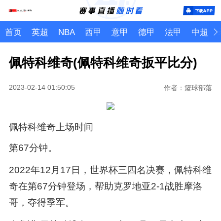
首页
英超
NBA
西甲
意甲
德甲
法甲
中超
佩特科维奇(佩特科维奇扳平比分)
2023-02-14 01:50:05
作者：篮球部落
佩特科维奇上场时间
第67分钟。
2022年12月17日，世界杯三四名决赛，佩特科维
奇在第67分钟登场，帮助克罗地亚2-1战胜摩洛
哥，夺得季军。