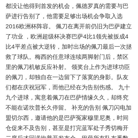
都没让他得到首发的机会，佩德罗真的需要与巴
萨进行告别了，他需要足够出场机会争取入选
2016欧洲杯阵容。 佩刀在离开前仍旧为巴萨建立
了功业 ，欧洲超级杯决赛巴萨4比1领先被扳成4
比4平差点被大逆转，加时出场的佩刀最后一次拯
救了球队。梅西的任意球连续两脚射门后，禁区
里的佩刀机敏反应补射。 领奖台上作为进球功臣
的佩刀，却独自在一边留下了落寞的身影。队友
们都在庆祝冠军，而他已经在为告别伤感。 九十
九个进球，寓意着佩刀在巴萨情缘久久，却终究
不能在诺坎普长久停留。 补充的告别 佩刀闪电加
盟切尔西，邀请他的是巴萨冤家穆里尼奥，时间
仓促来不及告别，甚至是打完蓝军处子秀切梅开