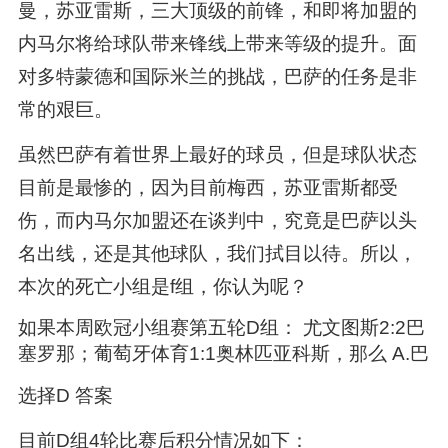
曼，苏亚雷斯，三大顶级的前锋，和即将加盟的
内马尔将给球队带来锋线上带来等级的提升。面
对多特蒙德和国际米兰的挑战，巴萨的任务是非
常的艰巨。
虽然巴萨有着世界上最好的球员，但是球队状态
目前是最惨的，因为目前梅西，苏亚雷斯都受
伤，而内马尔加盟还在谈判中，究竟是巴萨以头
名出线，还是其他球队，我们拭目以待。所以，
本次的死亡小组是f组，你认为呢？
如果本周欧冠小组赛第五轮D组： 尤文图斯2:2巴
塞罗那；葡萄牙体育1:1奥林匹亚科斯，那么 A.巴
选择D 答案
目前D组4轮比赛后积分情况如下：