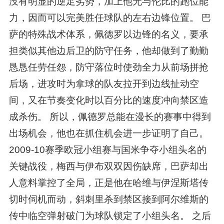
没有明显的逆足劣势，加上他无与伦比的跑位能
力，因而可以完美胜任球队的左右边锋位置。 巴
萨的特殊战术体系，佩德罗以边锋的名义，要承
担类似其他边后卫的防守任务，他却做到了勤勤
恳恳任劳任怨，防守落位时使劲全力从前场拼抢
后场，进攻时为拿球的队友拉开到边线扯动空
间，又在节奏变化时以百分比的速度冲向禁区造
成杀伤。 所以，佩德罗总能在漫长的赛事中得到
出场机会，他也在抓住机会进一步证明了自己。
2009-10赛季欧冠小组赛与国米争夺小组头名的
关键战役，梅西与伊布双双因伤缺席，巴萨却出
人意料掌控了全局，正是他在哈维与伊涅斯塔传
切时伺机而动，斜刺里杀到禁区接到阿尔维斯的
传中临空弹射破门为球队锁定了小组头名。 之后