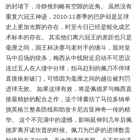
的封堵下，冷静推到略有空隙的近角。 虽然没有
重复六冠王神迹，2010-11赛季的巴萨却是足球
史上更加光辉的存在，时至今日已经是蜕化成艺
术标本的存在。 其实他们离六冠王的差距也只是
毫厘之间，国王杯决赛与老对手的缠斗，面对皇
马中后场的绞杀，梅西从中线附近启动不可思议
连过五人在人缝中分球，拍马赶到的佩刀不停球
直接推射破门，可惜因为毫厘之间的越位被判罚
进球无效。 如果这球有效，将是佩德罗与梅西直
接最精妙的配合之作，这个球囊括了马拉多纳单
挑英格兰整条防线和助攻卡尼吉亚神奇一传的精
华。 这个不完满中的遗憾，影响延伸到几年后佩
德罗离开诺坎普的时候。佩刀为巴萨的进球数贡