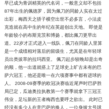
早已成为青训精英的代名词，一般意义却不包括
87年出生的佩德罗，因为佩刀的同龄人实在太过
出彩，梅西天之骄子横空出世不必多言，小法皮
克造就在高中生的年纪在英超创出天地。 即使是
年龄较小的布斯克茨和博扬，都比佩刀更早出
道。22岁才正式进入一线队，佩刀在同龄人里算
是一个成绩相对落后的留级生，尤其是在年轻球
员出类拔萃的拉玛西亚。 佩刀起步较晚却是出奇
的顺，他一出道就搭上了足球史上旷古未有的巴
萨六冠王，他还是唯一在六项赛事中都有进球的
人。 2008-09赛季的欧冠决赛临近尾声时巴萨胜
局已定，瓜迪奥拉执教第一个赛季就拿下三冠王
伟业，足坛新的王者梅西也要呼之欲出。 此时已
经没有多少人在意巴萨的换人，一位身披大号球