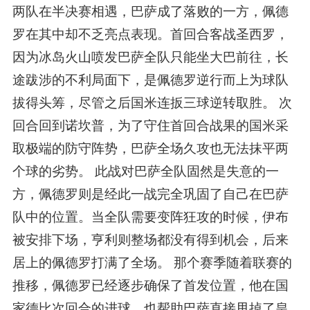
两队在半决赛相遇，巴萨成了落败的一方，佩德
罗在其中却不乏亮点表现。首回合客战圣西罗，
因为冰岛火山喷发巴萨全队只能坐大巴前往，长
途跋涉的不利局面下，是佩德罗逆行而上为球队
拔得头筹，尽管之后国米连扳三球逆转取胜。 次
回合回到诺坎普，为了守住首回合战果的国米采
取极端的防守阵势，巴萨全场久攻也无法抹平两
个球的劣势。 此战对巴萨全队固然是失意的一
方，佩德罗则是经此一战完全巩固了自己在巴萨
队中的位置。当全队需要变阵狂攻的时候，伊布
被安排下场，亨利则整场都没有得到机会，后来
居上的佩德罗打满了全场。 那个赛季随着联赛的
推移，佩德罗已经逐步确保了首发位置，他在国
家德比次回合的进球，也帮助巴萨直接甩掉了皇