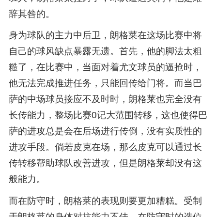
辞其咎的。
身为球队的主力中后卫，朗格莱在这场比赛中将
自己的球风缺点暴露无遗。首先，他的脚法太粗
糙了，在比赛中，当面对着尤文球员的逼抢时，
他无法完成推进任务，只能回传给门将。而当巴
萨的中场球员接应不及时时，朗格莱也完全没有
长传能力，整场比赛0记大范围转移，这也使得巴
萨的进攻总是会在后场进行传倒，没有实质性的
进攻手段。倘若皮克在场，那么皮克可以通过长
传转移帮助球队改善进攻，但是朗格莱却没有这
般能力。
而在防守时，朗格莱的表现则要更加糟糕。受制
于朗格莱的身体对抗能力不佳，在防守时的选位