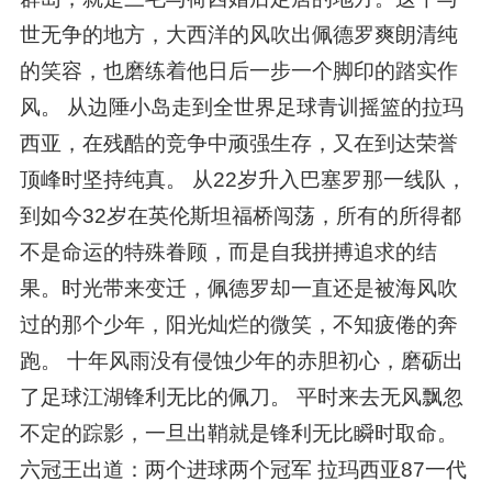
世无争的地方，大西洋的风吹出佩德罗爽朗清纯
的笑容，也磨练着他日后一步一个脚印的踏实作
风。 从边陲小岛走到全世界足球青训摇篮的拉玛
西亚，在残酷的竞争中顽强生存，又在到达荣誉
顶峰时坚持纯真。 从22岁升入巴塞罗那一线队，
到如今32岁在英伦斯坦福桥闯荡，所有的所得都
不是命运的特殊眷顾，而是自我拼搏追求的结
果。时光带来变迁，佩德罗却一直还是被海风吹
过的那个少年，阳光灿烂的微笑，不知疲倦的奔
跑。 十年风雨没有侵蚀少年的赤胆初心，磨砺出
了足球江湖锋利无比的佩刀。 平时来去无风飘忽
不定的踪影，一旦出鞘就是锋利无比瞬时取命。
六冠王出道：两个进球两个冠军 拉玛西亚87一代