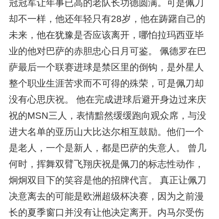
冠冠军让年事已高的老队长功德圆满。可是佩刀
却不一样，他还年轻只有28岁，他在踌躇自己的
未来，他在犹豫是否应该离开，哪怕拉玛西亚毕
业的他对巴萨的赤胆忠心日月可鉴。 佩德罗在巴
萨最后一个联赛进球是禁区里的倒钩，是外星人
整个职业生涯苦求而不可得的殊荣，可是佩刀却
没有心思庆祝。 他在完成进球后避开身边过来庆
祝的MSN三人，表情黯然缓缓跑向观众席，与没
进大名单的亚历山大比达尔相互鼓励。他们一个
是老人，一个是新人，都是巴萨的失意人。 曾几
何时，挥舞双臂飞翔庆祝是佩刀的标志性动作，
炯炯双目下的笑容是他的招牌代言。 真正让佩刀
决意离去的可能是欧洲超级杯决赛，因为之前漫
长的夏季窗口并没有让他决定离开。内马尔受伤