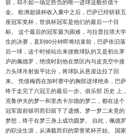
获，却不如一场定胜负的唯一进球这般价值千
金。 欧洲超级杯收入囊中之后，巴萨已经斩获五
座冠军奖杯，世俱杯冠军是他们的最后一个目
标。 这个最后的冠军最为困难，与拉普拉塔大学
生的决赛，直到90分钟即将结束前，巴萨依旧落
后一球，这个时候站出来拯救球队的又是初出茅
庐的佩德罗，绝境时刻他在禁区内与皮克空中接
力头球吊射扳平比分，将球队从悬崖边拉了回
来。 凭借梅西在加时赛中的胸部进球绝杀，巴萨
终于走完了六冠王的最后一步。俱乐部 历史 上，
克鲁伊夫的梦一和里杰卡尔德的梦二，都在这个
冠军面前铩羽而归留下了遗憾。梦一梦二未竟的
梦想，终于在梦三身上成功圆梦。 自此，佩德罗
的职业生涯，从满载而归的荣誉奖杯开始。 国家