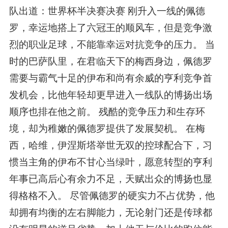
队出道：世界杯半决赛决赛 刚升入一线的佩德
罗，幸运地搭上了六冠王的顺风车，但是竞争激
烈的职业足球，不能靠幸运对抗竞争的压力。 当
时的巴萨队里，在君临天下的梅西身边，佩德罗
需要与霸气十足的伊布和尚有余威的亨利竞争首
发机会，比他年轻却更早进入一线队的博扬出场
顺序也排在他之前。 残酷的竞争压力和生存环
境，却为稚嫩的佩德罗提供了发展契机。 在梅
西，哈维，伊涅斯塔举世无双的控球配合下，习
惯当主角的伊布不甘心当绿叶，愿意转型的亨利
年事已高后心有余力不足，天赋出众的博扬也显
得格格不入。 尽管佩德罗的硬实力不占优势，他
却拥有均衡的左右脚能力，无论射门还是传球都