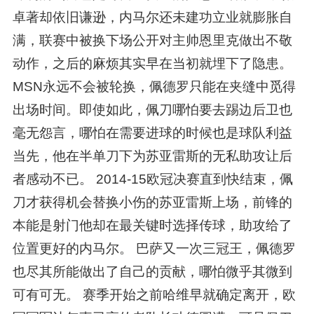
卓著却依旧谦逊，内马尔还未建功立业就膨胀自
满，联赛中被换下场公开对主帅恩里克做出不敬
动作，之后的麻烦其实早在当初就埋下了隐患。
MSN永远不会被轮换，佩德罗只能在夹缝中觅得
出场时间。即使如此，佩刀哪怕要去踢边后卫也
毫无怨言，哪怕在需要进球的时候也是球队利益
当先，他在半单刀下为苏亚雷斯的无私助攻让后
者感动不已。 2014-15欧冠决赛直到快结束，佩
刀才获得机会替换小伤的苏亚雷斯上场，前锋的
本能是射门他却在最关键时选择传球，助攻给了
位置更好的内马尔。 巴萨又一次三冠王，佩德罗
也尽其所能做出了自己的贡献，哪怕微乎其微到
可有可无。 赛季开始之前哈维早就确定离开，欧