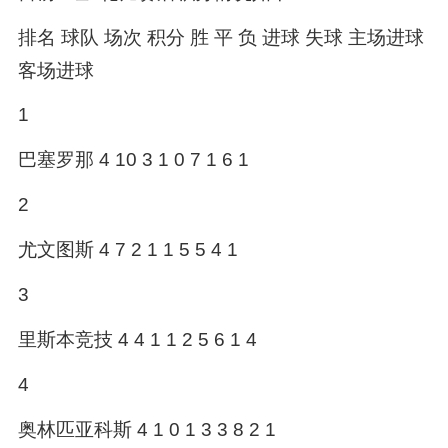
排名 球队 场次 积分 胜 平 负 进球 失球 主场进球
客场进球
1
巴塞罗那 4 10 3 1 0 7 1 6 1
2
尤文图斯 4 7 2 1 1 5 5 4 1
3
里斯本竞技 4 4 1 1 2 5 6 1 4
4
奥林匹亚科斯 4 1 0 1 3 3 8 2 1