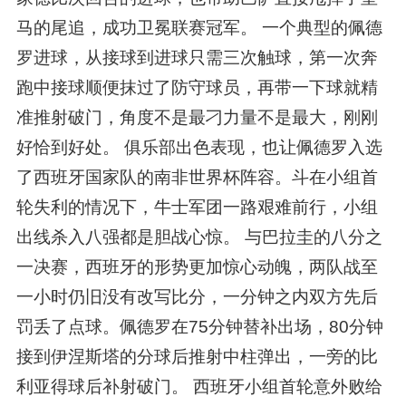
马的尾追，成功卫冕联赛冠军。 一个典型的佩德
罗进球，从接球到进球只需三次触球，第一次奔
跑中接球顺便抹过了防守球员，再带一下球就精
准推射破门，角度不是最刁力量不是最大，刚刚
好恰到好处。 俱乐部出色表现，也让佩德罗入选
了西班牙国家队的南非世界杯阵容。斗在小组首
轮失利的情况下，牛士军团一路艰难前行，小组
出线杀入八强都是胆战心惊。 与巴拉圭的八分之
一决赛，西班牙的形势更加惊心动魄，两队战至
一小时仍旧没有改写比分，一分钟之内双方先后
罚丢了点球。佩德罗在75分钟替补出场，80分钟
接到伊涅斯塔的分球后推射中柱弹出，一旁的比
利亚得球后补射破门。 西班牙小组首轮意外败给