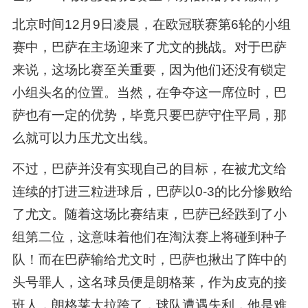
北京时间12月9日凌晨，在欧冠联赛第6轮的小组
赛中，巴萨在主场迎来了尤文的挑战。对于巴萨
来说，这场比赛至关重要，因为他们还没有锁定
小组头名的位置。当然，在争夺这一席位时，巴
萨也有一定的优势，毕竟只要巴萨守住平局，那
么就可以力压尤文出线。
不过，巴萨并没有实现自己的目标，在被尤文给
连续的打进三粒进球后，巴萨以0-3的比分惨败给
了尤文。随着这场比赛结束，巴萨已经跌到了小
组第二位，这意味着他们在淘汰赛上将碰到种子
队！而在巴萨输给尤文时，巴萨也揪出了阵中的
头号罪人，这名球员便是朗格莱，作为皮克的接
班人，朗格莱太拉跨了，球队遭遇失利，他是难