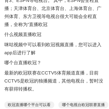
育3、ESPN等电视台。 其中，ESPN会全程直
播；天津体育台、北京体育台、上海体育台、广
州体育、东方卫视等电视台很大可能会全程直
播，全称为“直播欧冠
什么视频直播欧冠
咪咕视频中可以看到欧冠视频直播，您可以进入
app后进行了解
哪个台直播欧冠？
最新的欧冠联赛在CCTV5体育频道直播，目前
CCTV5是欧冠的独播频道，其他电视台，暂时没
有获得转播权。
欧冠直播哪个平台可以看
哪个电视台欧冠联赛直播