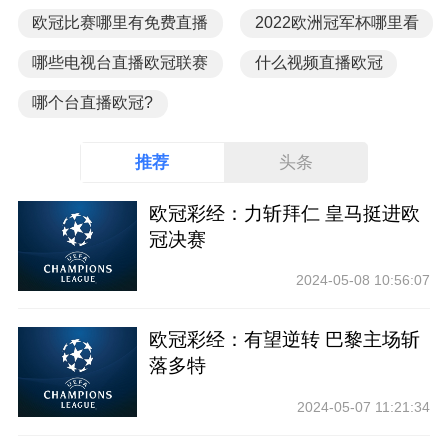
欧冠比赛哪里有免费直播
2022欧洲冠军杯哪里看
哪些电视台直播欧冠联赛
什么视频直播欧冠
哪个台直播欧冠?
推荐
头条
欧冠彩经：力斩拜仁 皇马挺进欧
冠决赛
2024-05-08 10:56:07
欧冠彩经：有望逆转 巴黎主场斩
落多特
2024-05-07 11:21:34