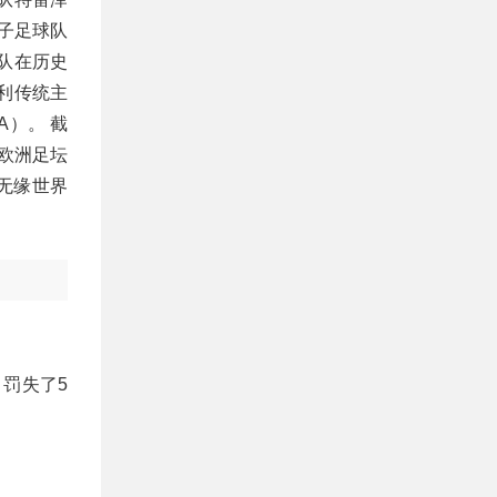
男子足球队
家队在历史
利传统主
A）。 截
列欧洲足坛
次无缘世界
罚失了5