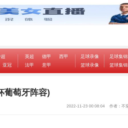
中超
英超
德甲
西甲
足球录像
足球集锦
亚冠
法甲
意甲
篮球录像
篮球集锦
洲杯葡萄牙阵容)
2022-11-23 00:08:04 作者