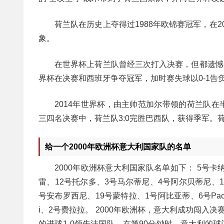
荷兰队在历史上夺得过1988年欧锦赛冠军，在2
象。
在世界杯上荷兰队曾经三次打入决赛，但都遗憾屈居
界杯在决赛和西班牙争夺冠军，加时赛失球以0-1告
2014年世界杯，由主帅范加尔带领的荷兰队在
三四名决赛中，荷兰队3:0完胜巴西队，获得季军。
给一个2000年欧洲杯意大利国家队的名单
2000年欧洲杯意大利国家队名单如下： 5号卡
雷、12号托尔多、3号马尔蒂尼、4号阿尔贝蒂尼、1
号安布罗西尼、19号蒙特拉、1号阿比亚蒂、6号PaoloNe
i、2号费拉拉。 2000年欧洲杯，意大利成功闯入决
的进球1-0领先法国队。在第90分钟时，意大利的球