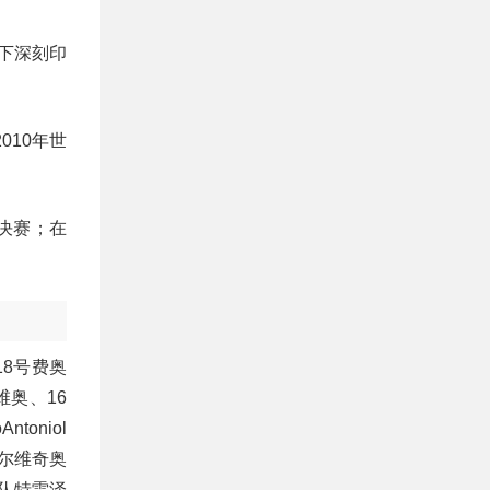
留下深刻印
010年世
入决赛；在
18号费奥
维奥、16
oniol
德尔维奇奥
国队特雷泽