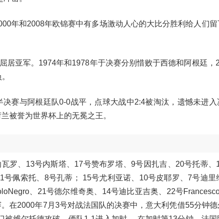
000年和2008年欧锦赛中有多场激动人心的大比分胜利给人们
亚军。1974年和1978年于决赛分别惜败于西德和阿根廷，2
负。
半决赛与阿根廷队0-0战平，点球大战中2:4被淘汰，遗憾未进
荷兰被誉为世界杯上的无冕之王。
纳瓦罗、13号内斯塔、17号赞布罗塔、9号因扎吉、20号托蒂、
1号佩索托、8号孔蒂； 15号尤利亚诺、10号皮耶罗、7号迪里
gro、21号德尔维奇奥、14号迪比亚吉奥、22号FrancescoAnt
赛。在2000年7月3号对战法国队的决赛中，意大利凭借55分钟
门被维尔托德攻破，俩队1-1进入加时。 在加时第13分钟，法