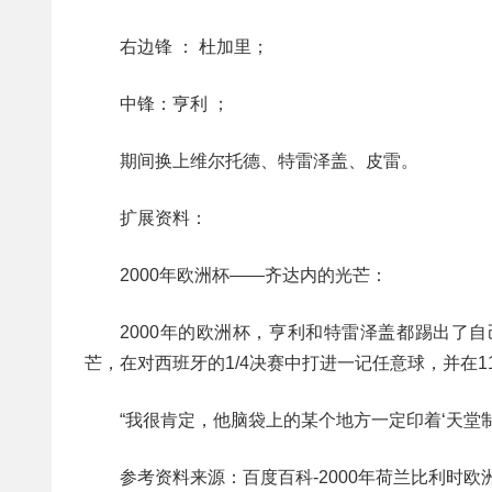
右边锋 ： 杜加里；
中锋：亨利 ；
期间换上维尔托德、特雷泽盖、皮雷。
扩展资料：
2000年欧洲杯——齐达内的光芒：
2000年的欧洲杯，亨利和特雷泽盖都踢出了
芒，在对西班牙的1/4决赛中打进一记任意球，并在
“我很肯定，他脑袋上的某个地方一定印着‘天堂
参考资料来源：百度百科-2000年荷兰比利时欧