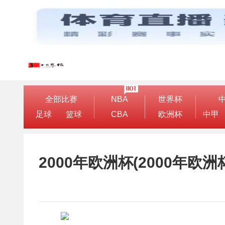
全部比赛
NBA
世界杯
足球
篮球
CBA
欧洲杯
中甲
2000年欧洲杯(2000年欧