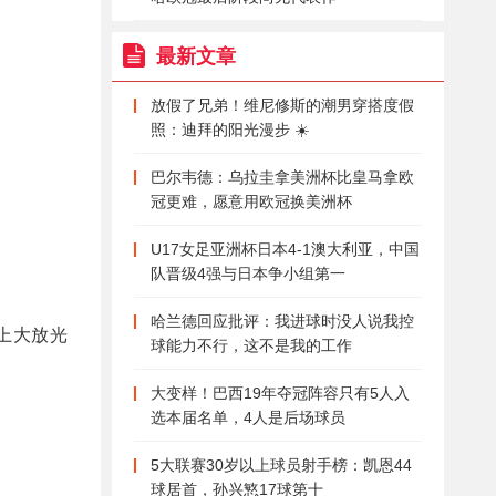
最新文章
放假了兄弟！维尼修斯的潮男穿搭度假
照：迪拜的阳光漫步 ☀️
巴尔韦德：乌拉圭拿美洲杯比皇马拿欧
冠更难，愿意用欧冠换美洲杯
U17女足亚洲杯日本4-1澳大利亚，中国
队晋级4强与日本争小组第一
哈兰德回应批评：我进球时没人说我控
上大放光
球能力不行，这不是我的工作
大变样！巴西19年夺冠阵容只有5人入
选本届名单，4人是后场球员
。
5大联赛30岁以上球员射手榜：凯恩44
球居首，孙兴慜17球第十