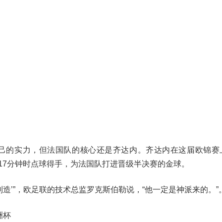
自己的实力，但法国队的核心还是齐达内。齐达内在这届欧锦赛
117分钟时点球得手，为法国队打进晋级半决赛的金球。
制造’”，欧足联的技术总监罗克斯伯勒说，“他一定是神派来的。”
洲杯