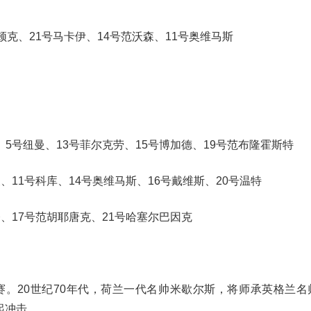
顿克、21号马卡伊、14号范沃森、11号奥维马斯
5号纽曼、13号菲尔克劳、15号博加德、19号范布隆霍斯特
、11号科库、14号奥维马斯、16号戴维斯、20号温特
、17号范胡耶唐克、21号哈塞尔巴因克
。20世纪70年代，荷兰一代名帅米歇尔斯，将师承英格兰名
起冲击。