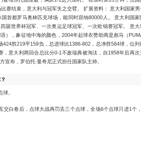
场比赛结束，意大利与冠军失之交臂。 扩展资料： 意大利国家
本国首都罗马奥林匹克球场，能同时容纳80000人。 意大利国
四届世界杯冠军、一次奥运足球冠军、一次欧锦赛冠军。 意大
利语），象征地中海的颜色，2004年起球衣赞助商是彪马（PUM
24胜219平159负，总进球比1386-802，总净胜584球，位
赛，意大利两回合总比分0-1不敌瑞典被淘汰，自1958年后再
协官方宣布，罗伯托·曼奇尼正式担任国家队主帅。
球？
点球。
钟互交白卷后，点球大战再罚丢三个点球，全场6个点球只进1个，