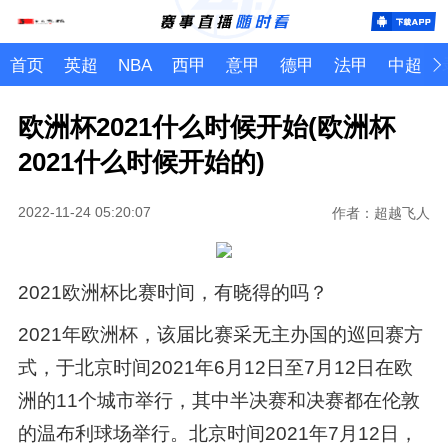
首页
英超
NBA
西甲
意甲
德甲
法甲
中超
欧洲杯2021什么时候开始(欧洲杯
2021什么时候开始的)
2022-11-24 05:20:07
作者：超越飞人
2021欧洲杯比赛时间，有晓得的吗？
2021年欧洲杯，该届比赛采无主办国的巡回赛方
式，于北京时间2021年6月12日至7月12日在欧
洲的11个城市举行，其中半决赛和决赛都在伦敦
的温布利球场举行。北京时间2021年7月12日，