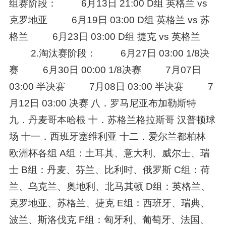
组赛阶段： 6月13日 21:00 D组 英格兰 vs
克罗地亚 6月19日 03:00 D组 英格兰 vs 苏
格兰 6月23日 03:00 D组 捷克 vs 英格兰
2.淘汰赛阶段： 6月27日 03:00 1/8决
赛 6月30日 00:00 1/8决赛 7月07日
03:00 半决赛 7月08日 03:00 半决赛 7
月12日 03:00 决赛 八．罗马尼亚布加勒斯特
九．丹麦哥本哈根 十．苏格兰格拉斯哥 汉普顿球
场 十一．西班牙塞维利亚 十二．爱尔兰都柏林
欧洲杯各组 A组：土耳其、意大利、威尔士、瑞
士 B组：丹麦、芬兰、比利时、俄罗斯 C组：荷
兰、乌克兰、奥地利、北马其顿 D组：英格兰、
克罗地亚、苏格兰、捷克 E组：西班牙、瑞典、
波兰、斯洛伐克 F组：匈牙利、葡萄牙、法国、