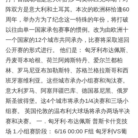
阵双方是意大利和土耳其。本次的欧洲杯恰逢60
周年，举办方为了纪念这一特殊的年份，将打破
以往由单一国家承包赛事的惯例。改为由欧洲十
一个国家的12个城市共同承办，比赛将采取巡回
公开赛的形式进行。 他们是： 匈牙利布达佩斯、
丹麦哥本哈根、荷兰阿姆斯特丹、爱尔兰都柏
林、罗马尼亚布加勒斯特、苏格兰格拉斯哥和西
班牙塞维利亚。这些城市承办小组赛和淘汰赛。
意大利罗马、阿塞拜疆巴库、德国慕尼黑、俄罗
斯圣彼得堡。这4个城市将承办1/4决赛和三场小
组赛。 英国伦敦的温布利大球场将承办两场半决
赛和决赛。 一．匈牙利·布达佩斯 普斯卡什竞技
场 1.小组赛阶段： 6/16 00:00 F组 匈牙利VS葡