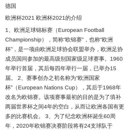
德国
欧洲杯2021 欧洲杯2021的介绍
1、欧洲足球锦标赛（European Football
Championship），简称“欧锦赛”，也称“欧洲
杯”，是一项由欧洲足球协会联盟举办，欧洲足协
成员国间参加的最高级别国家级足球赛事。1960
年举行首届，其后每四年举行一届，已举办15
届。 2、赛事创办之初名称为“欧洲国家
杯”（European Nations Cup），其后于1968年
改名为欧锦赛。该项赛事最初的目的是为了填补
两届世界杯之间4年的空白，从而让欧洲各国有更
多的比赛机会。 3、为了纪念欧洲杯诞生60周
年，2020年欧锦赛决赛阶段将有24支球队于